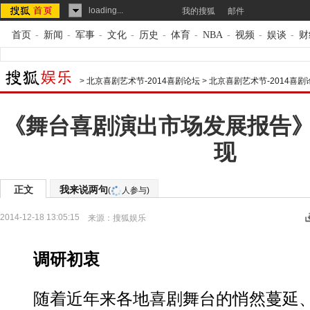
loading...
我的搜狐
邮件
首页
-
新闻
-
军事
-
文化
-
历史
-
体育
-
NBA
-
视频
-
娱谈
-
财
>
北京喜剧艺术节-2014喜剧论坛
>
北京喜剧艺术节-2014喜
《舞台喜剧演出市场发展报告
现
正文
我来说两句
(
人参与)
2014-12-18 13:05:15
来源：
搜狐娱乐
调研初衷
随着近年来各地喜剧舞台的悄然蔓延、