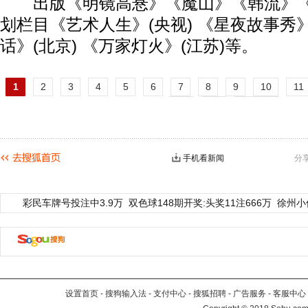
出版《明镜高悬》《魔山》《韩流》《
划栏目《艺术人生》(央视) 《星夜故事秀》
话》(北京) 《万家灯火》(江苏)等。
1
2
3
4
5
6
7
8
9
10
11
16
17
下一页
手机看新闻
分
彩民车牌号投注中3.9万
双色球148期开奖:头奖11注666万
徐州小
设置首页
-
搜狗输入法
-
支付中心
-
搜狐招聘
-
广告服务
-
客服中心