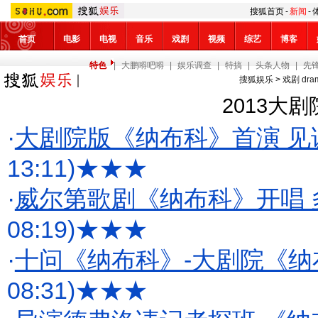
搜狐首页
-
新闻
-
首页
电影
电视
音乐
戏剧
视频
综艺
博客
特色
|
大鹏嘚吧嘚
|
娱乐调查
|
特搞
|
头条人物
|
先
搜狐娱乐
>
戏剧 dra
2013大
·
大剧院版《纳布科》首演 见
13:11)
★★★
·
威尔第歌剧《纳布科》开唱 
08:19)
★★★
·
十问《纳布科》-大剧院《
08:31)
★★★