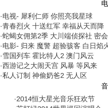
电
·电视-
犀利仁师
你照亮我星球
·
青春烈火
十送红军
幸福从天而降
·
蛇蝎女佣第2季
大川端侦探社
密会
·电影-
归来
魔警
超验骇客
白日焰
·
雪国列车
霍比特人2
澳门风云
·
西游记之大闹天宫
风暴
等风来
·
私人订制
神偷奶爸2
无人区
音
·
2014恒大星光音乐狂欢节