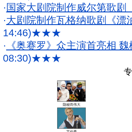
·
国家大剧院制作威尔第歌剧
·
大剧院制作瓦格纳歌剧《漂
14:46)
★★★
·
《奥赛罗》众主演首亮相 魏
08:30)
★★★
专
隐秘而伟大
艾伦秀