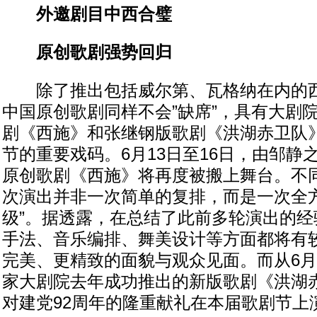
外邀剧目中西合璧
原创歌剧强势回归
除了推出包括威尔第、瓦格纳在内的西
中国原创歌剧同样不会”缺席”，具有大剧
剧《西施》和张继钢版歌剧《洪湖赤卫队
节的重要戏码。6月13日至16日，由邹静
原创歌剧《西施》将再度被搬上舞台。不
次演出并非一次简单的复排，而是一次全方
级”。据透露，在总结了此前多轮演出的经
手法、音乐编排、舞美设计等方面都将有
完美、更精致的面貌与观众见面。而从6月2
家大剧院去年成功推出的新版歌剧《洪湖
对建党92周年的隆重献礼在本届歌剧节上