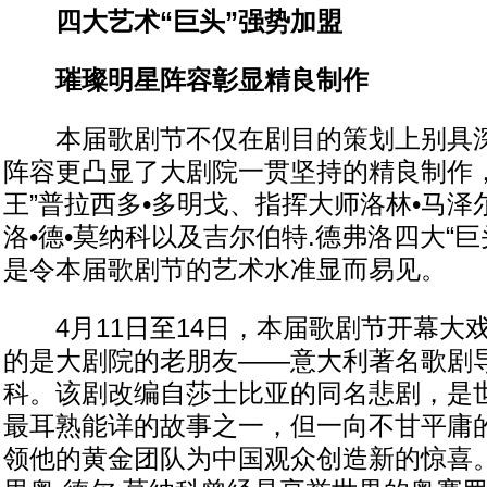
四大艺术“巨头”强势加盟
璀璨明星阵容彰显精良制作
本届歌剧节不仅在剧目的策划上别具深
阵容更凸显了大剧院一贯坚持的精良制作，
王”普拉西多•多明戈、指挥大师洛林•马
洛•德•莫纳科以及吉尔伯特.德弗洛四大“
是令本届歌剧节的艺术水准显而易见。
4月11日至14日，本届歌剧节开幕大
的是大剧院的老朋友——意大利著名歌剧导
科。该剧改编自莎士比亚的同名悲剧，是
最耳熟能详的故事之一，但一向不甘平庸
领他的黄金团队为中国观众创造新的惊喜