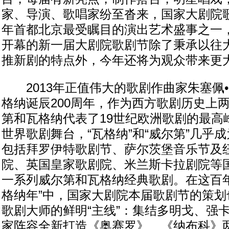
家、导演、歌唱家纷至沓来，国家大剧院
年首都北京最受瞩目的演出艺术盛事之一，
开幕的新一届大剧院歌剧节除了秉承以往
推新剧的特点外，今年还将为观众带来更
2013年正值伟大的歌剧作曲家朱塞佩•
格纳诞辰200周年，作为西方歌剧历史上
第和瓦格纳代表了19世纪欧洲歌剧的最高峰
世界歌剧舞台，“瓦格纳”和“威尔第”几乎
包括拜罗伊特歌剧节、萨尔茨堡音乐节及
院、英国皇家歌剧院、米兰斯卡拉剧院等
一系列威尔第和瓦格纳经典歌剧。在这百年
格纳年”中，国家大剧院本届歌剧节的策划
歌剧大师的鲜明“主线”：集结多明戈、强
家阵容全新打造《奥赛罗》、《纳布科》