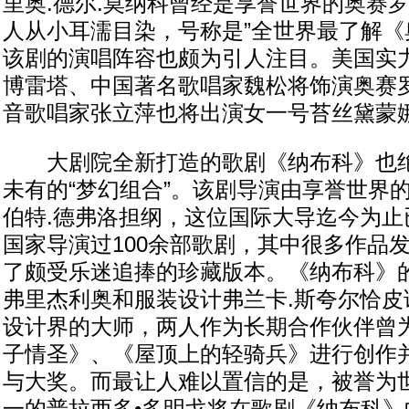
里奥.德尔.莫纳科曾经是享誉世界的奥赛
人从小耳濡目染，号称是”全世界最了解《
该剧的演唱阵容也颇为引人注目。美国实力
博雷塔、中国著名歌唱家魏松将饰演奥赛
音歌唱家张立萍也将出演女一号苔丝黛蒙
大剧院全新打造的歌剧《纳布科》也绝
未有的“梦幻组合”。该剧导演由享誉世界
伯特.德弗洛担纲，这位国际大导迄今为止
国家导演过100余部歌剧，其中很多作品发
了颇受乐迷追捧的珍藏版本。《纳布科》的
弗里杰利奥和服装设计弗兰卡.斯夸尔恰皮
设计界的大师，两人作为长期合作伙伴曾
子情圣》、《屋顶上的轻骑兵》进行创作
与大奖。而最让人难以置信的是，被誉为