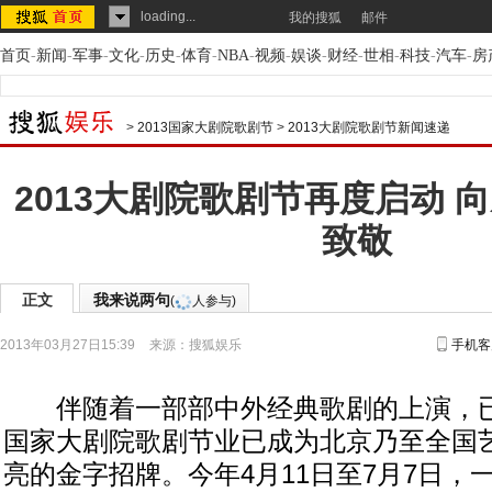
loading...
我的搜狐
邮件
首页
-
新闻
-
军事
-
文化
-
历史
-
体育
-
NBA
-
视频
-
娱谈
-
财经
-
世相
-
科技
-
汽车
-
房
>
2013国家大剧院歌剧节
>
2013大剧院歌剧节新闻速递
2013大剧院歌剧节再度启动 
致敬
正文
我来说两句
(
人参与)
2013年03月27日15:39
来源：
搜狐娱乐
手机客
伴随着一部部中外经典歌剧的上演，已
国家大剧院歌剧节业已成为北京乃至全国
亮的金字招牌。今年4月11日至7月7日，