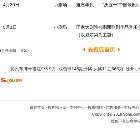
4月30日
小剧场
难忘年代——“庆五一”中国歌剧
5月1日
小剧场
国家大剧院合唱团歌剧作品音乐
（以威尔第为主题）
(责任编辑：崔延)
彩民车牌号投注中3.9万
双色球148期开奖:头奖11注666万
徐州小
设置首页
-
搜狗输入法
-
支付中心
-
搜狐招聘
-
广告服务
-
客服中心
Copyright
©
2018 Sohu.com 
搜狐不良信息举