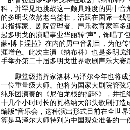
一的普拉西多•多明戈将在歌剧《纳布科》
科，并罕见地挑战这一颇具难度的男中音角
的多明戈依然老当益壮，活跃在国际一线
兼指挥家、剧院管理者、声乐教育家等多重
起多明戈的演唱事业华丽转“声”，饰唱了
蒙•博卡涅拉》在内的男中音剧目，为他传
涯增色。此次主演《纳布科》也是多明戈
手举办第二十届多明戈世界歌剧声乐大赛
殿堂级指挥家洛林.马泽尔今年也将成
一位重量级大师。他将为国家大剧院管弦
纯乐团演奏的《尼伯龙根的指环》，并担
十几个小时时长的瓦格纳大部头歌剧打造成
编版”音乐会，这种演出形式目前在全世界
算是马泽尔大师特别为中国观众准备的一份