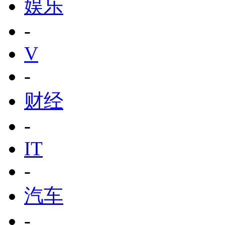
娱乐
-
V
-
财经
-
IT
-
汽车
-