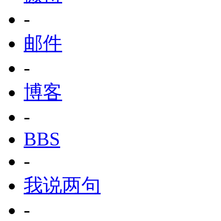
-
邮件
-
博客
-
BBS
-
我说两句
-