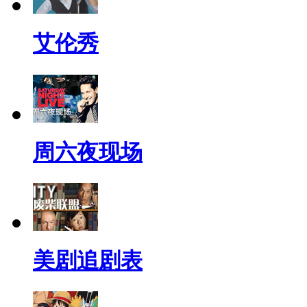
艾伦秀
周六夜现场
美剧追剧表