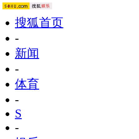
搜狐首页
-
新闻
-
体育
-
S
-