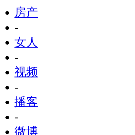
房产
-
女人
-
视频
-
播客
-
微博