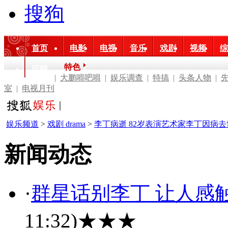
搜狗
首页
电影
电视
音乐
戏剧
视频
综
特色
回顾
|
大鹏嘚吧嘚
|
娱乐调查
|
特搞
|
头条人物
|
室
|
电视月刊
娱乐频道
>
戏剧 drama
>
李丁病逝 82岁表演艺术家李丁因病去
新闻动态
·
群星话别李丁 让人感触
11:32)
★★★