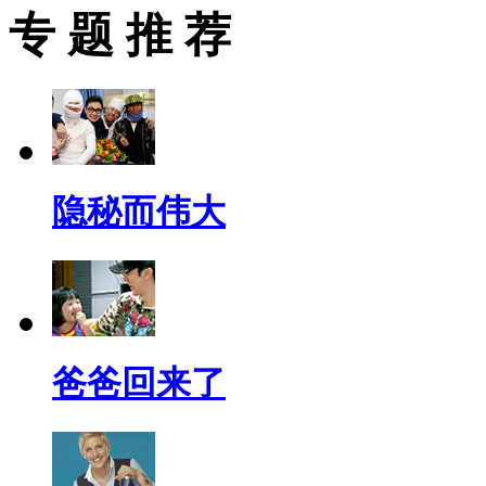
专 题 推 荐
隐秘而伟大
爸爸回来了