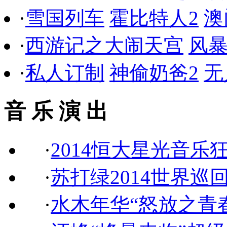
·
雪国列车
霍比特人2
澳
·
西游记之大闹天宫
风
·
私人订制
神偷奶爸2
无
音 乐 演 出
·
2014恒大星光音乐
·
苏打绿2014世界巡
·
水木年华“怒放之青