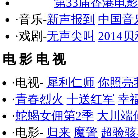
第33届香港电
·音乐-
新声报到
中国音
·戏剧-
无声尖叫
201
电 影 电 视
·电视-
犀利仁师
你照亮
·
青春烈火
十送红军
幸
·
蛇蝎女佣第2季
大川端
·电影-
归来
魔警
超验骇