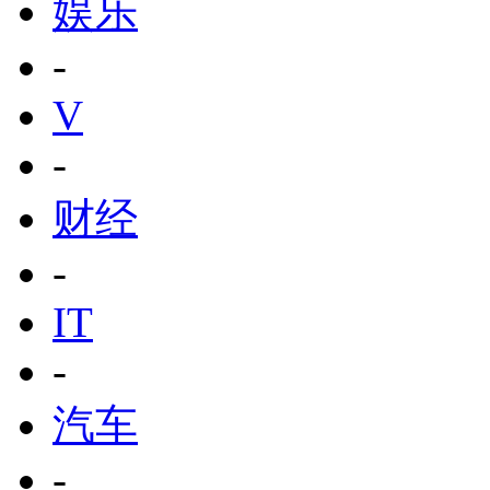
娱乐
-
V
-
财经
-
IT
-
汽车
-