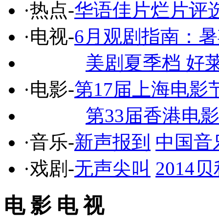
·热点-
华语佳片烂片评
·电视-
6月观剧指南：
美剧夏季档 好
·电影-
第17届上海电影
第33届香港电
·音乐-
新声报到
中国音
·戏剧-
无声尖叫
201
电 影 电 视