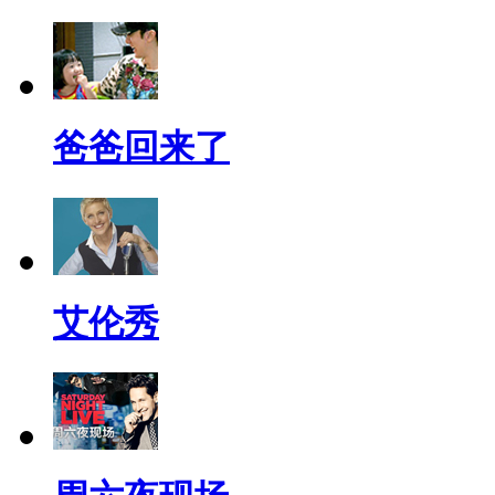
爸爸回来了
艾伦秀