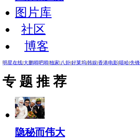
图片库
社区
博客
明星在线
|
大鹏嘚吧嘚
|
独家
|
八卦
|
好莱坞
|
韩娱
|
香港电影
|
嘻哈
|
先锋
专 题 推 荐
隐秘而伟大