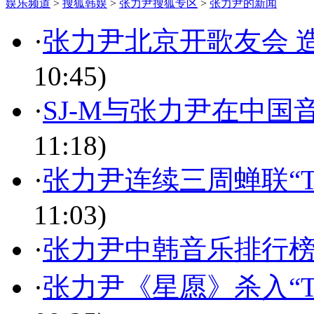
娱乐频道
>
搜狐韩娱
>
张力尹搜狐专区
>
张力尹的新闻
·
张力尹北京开歌友会 
10:45)
·
SJ-M与张力尹在中
11:18)
·
张力尹连续三周蝉联“TOP
11:03)
·
张力尹中韩音乐排行榜
·
张力尹《星愿》杀入“TOP