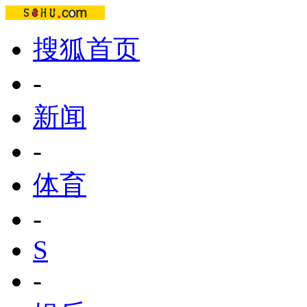
搜狐首页
-
新闻
-
体育
-
S
-