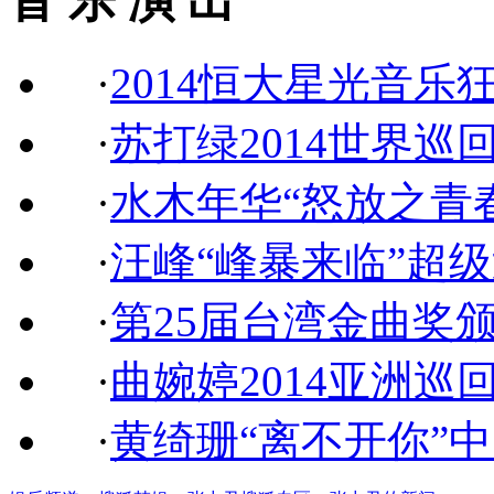
音 乐 演 出
·
2014恒大星光音乐
·
苏打绿2014世界巡
·
水木年华“怒放之青
·
汪峰“峰暴来临”超
·
第25届台湾金曲奖
·
曲婉婷2014亚洲巡
·
黄绮珊“离不开你”