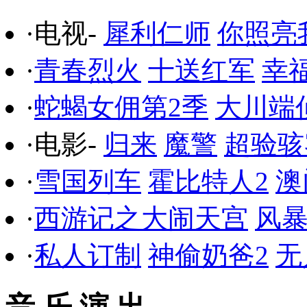
·电视-
犀利仁师
你照亮
·
青春烈火
十送红军
幸
·
蛇蝎女佣第2季
大川端
·电影-
归来
魔警
超验骇
·
雪国列车
霍比特人2
澳
·
西游记之大闹天宫
风
·
私人订制
神偷奶爸2
无