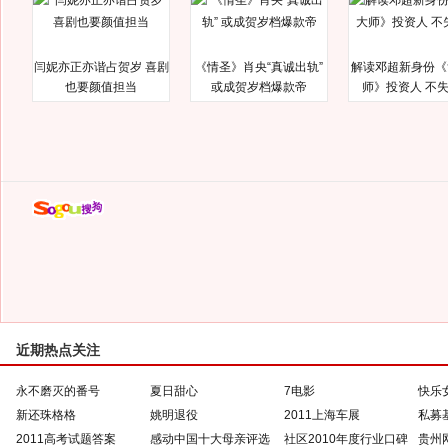
闫妮亦正亦谐占贺岁 喜剧
《情圣》肖央“真诚出轨”
解读邓超新身份《
也要颜值担当
或成贺岁档爆款帝
师》投资人 不
近期热点关注
永不磨灭的番号
夏日甜心
7电影
快乐
新还珠格格
姚明退役
2011上海车展
私募
2011高考试题答案
感动中国十大母亲评选
社区2010年度行业口碑
贵州