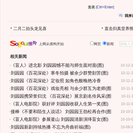
[Ctrl+Enter]
我来
二月二抬头龙见喜
直击归真堂养
上网从搜狗开始
网页
新闻
相关新闻
·
《盲人》进北影 刘园园憾不能与师生面对面(图)
10-12-
·
刘园园《百花深处》寒冬拍摄 被余少群赞刻苦(图)
10-11-
·
刘园园《百花深处》定妆照 如角色般晚艳冷香
10-11-
·
刘园园《百花深处》戏妆亮相 与余少群互为老师(图
10-11-
·
刘园园携荣誉归沈 《百花深处》展京剧名伶风采(图
10-11-
·
《盲人电影院》获好评 刘园园收获人生第一奖(图)
10-11-
·
接棒《不要和陌生人说话》 刘园园王劲松再合作(图
10-10-
·
《盲人电影院》参展釜山 刘园园清新演绎盲女(图)
10-10-
·
刘园园新剧持续热播 不忘为舟曲祈福(图)
10-08-