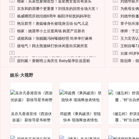
2
2
独家：买菜也要拗造型！金星携女逛街有派头
刘德华新片
3
3
京东和奶茶哪个更重要？刘强东的回答全场大笑！
为救母女俩
4
4
杨威晒照庆祝结婚8周年 杨阳洋轻抚妈妈孕肚
刘德华扮邋
5
5
艳压群芳！唐嫣修身长裙现身活动 仙气儿足
章子怡斥港
6
6
独家：姚晨带小土豆逛商场 购置产后新衣
律师：于正
7
7
成都风味！张靓颖冯轲曝婚纱照 吃串串打麻将
王力宏否认
8
8
接地气！阔太熊黛林打扮休闲逛街买厕所泵
王刚自曝7
9
9
台媒:40
马蓉离婚后，砸1000万人民币给媒体要求删掉这照片
10
10
甜到腻！黄晓明上海庆生 Baby挺孕肚送蛋糕
陈冠希：假
娱乐·大视野
吴亦凡香港宣传《西游伏
邓超携《乘风破浪》登陆
《健忘村》舒淇
妖篇》 获徐导星爷称赞
快本 现场释放表情包
覆，“村”出自