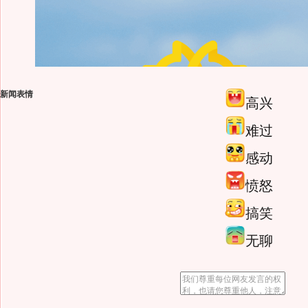
新闻表情
高兴
难过
感动
愤怒
搞笑
无聊