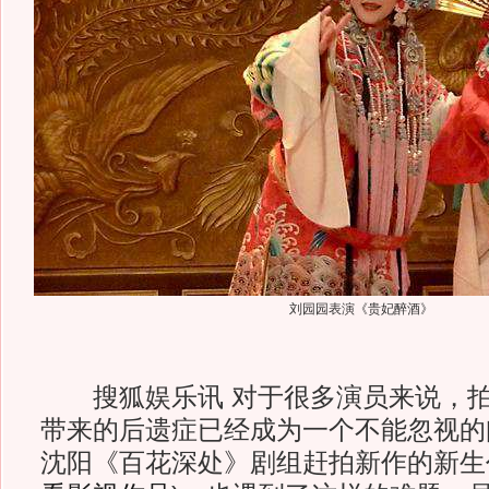
刘园园表演《贵妃醉酒》
搜狐娱乐讯 对于很多演员来说，拍
带来的后遗症已经成为一个不能忽视的
沈阳《百花深处》剧组赶拍新作的新生