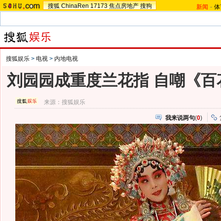
搜狐
ChinaRen
17173
焦点房地产
搜狗
新闻
-
体
搜狐娱乐
>
电视
>
内地电视
刘园园成重度兰花指 自嘲《百
来源：
搜狐娱乐
我来说两句
(
0
)