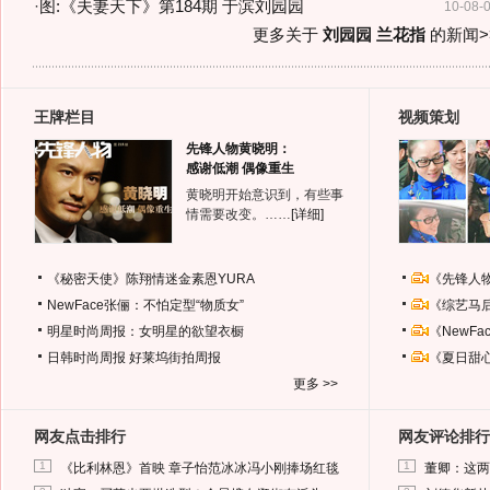
·
图:《夫妻天下》第184期 于滨刘园园
10-08-
更多关于
刘园园 兰花指
的新闻>
王牌栏目
视频策划
先锋人物黄晓明：
感谢低潮 偶像重生
黄晓明开始意识到，有些事
情需要改变。……
[详细]
《秘密天使》陈翔情迷金素恩YURA
《先锋人
NewFace张俪：不怕定型“物质女”
《综艺马
明星时尚周报：女明星的欲望衣橱
《NewF
日韩时尚周报
好莱坞街拍周报
《夏日甜
更多 >>
网友点击排行
网友评论排行
1
1
《比利林恩》首映 章子怡范冰冰冯小刚捧场红毯
董卿：这两