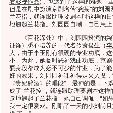
看影视作品
)
，也遇到了这样的难题。
但是在剧中扮演京剧名伶“婉菊”的刘园
兰花指，就连跟助理要剧本时这样的日
地翘起兰花指。刘园园自嘲，自己患上了
《百花深处》中，刘园园扮演的婉
征饰）悉心培养的一代名伶萧俊生（
李
人，由于李玉刚有很硬的专业功底，这
小。为此，她临时恶补戏曲功底，京剧
耍身段都成为必不可少的作业，为了能
好的效果，刘园园补课补得走火入魔，
《贵妃醉酒》的唱段”，最神的是，下
成了“兰花控”，就连跟助理要剧本这样
觉地翘起了兰花指，她自己调侃，“如果
我一定很爱戏。刚唱了一天的小刘尚且