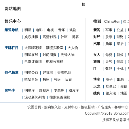
榜
网站地图
娱乐中心
搜狐
|
ChinaRen
|
焦
频道导航
|
明星
|
电影
|
电视
|
音乐
|
戏剧
新闻
|
军事
|
公益
|
|
娱乐播报
|
高清影视
|
社区
|
博客
财经
|
股票
|
理财
|
汽车
|
购车
|
家居
|
王牌栏目
|
大鹏嘚吧嘚
|
潮流实验室
|
大人物
|
明星在线
|
时尚周报
|
先锋人物
女人
|
母婴
|
新娘
|
|
电影评审团
|
电视收视榜
旅游
|
天气
|
健康
|
IT
|
数码
|
手机
|
特色频道
|
明星公益
|
好莱坞
|
香港电影
|
嘻哈音乐
|
独家
|
韩娱
|
日娱
博客
|
圈子
|
邮箱
|
天龙
|
鹿鼎记
|
短信
资料库
|
明星库
|
影视库
|
专题库
|
图片库
搜狗
|
输入法
|
地图
|
滚动新闻列表
|
往期娱首回顾
设置首页
-
搜狗输入法
-
支付中心
-
搜狐招聘
-
广告服务
-
客服中心
Copyright
©
2018 Sohu.com 
搜狐不良信息举