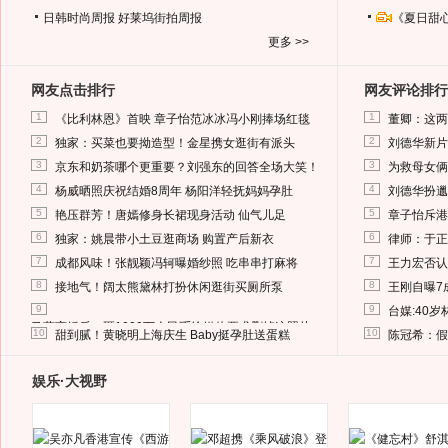
日韩时尚周报
好莱坞街拍周报
《夏日甜
更多 >>
网友点击排行
网友评论排行
1
1
《比利林恩》首映 章子怡范冰冰冯小刚捧场红毯
董卿：这两
2
2
独家：买菜也要拗造型！金星携女逛街有派头
刘德华新片
3
3
京东和奶茶哪个更重要？刘强东的回答全场大笑！
为救母女俩
4
4
杨威晒照庆祝结婚8周年 杨阳洋轻抚妈妈孕肚
刘德华扮邋
5
5
艳压群芳！唐嫣修身长裙现身活动 仙气儿足
章子怡斥港
6
6
独家：姚晨带小土豆逛商场 购置产后新衣
律师：于正
7
7
成都风味！张靓颖冯轲曝婚纱照 吃串串打麻将
王力宏否认
8
8
接地气！阔太熊黛林打扮休闲逛街买厕所泵
王刚自曝7
9
9
台媒:40
马蓉离婚后，砸1000万人民币给媒体要求删掉这照片
10
10
甜到腻！黄晓明上海庆生 Baby挺孕肚送蛋糕
陈冠希：假
娱乐·大视野