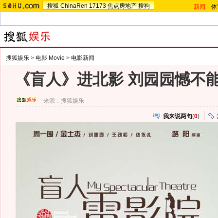
搜狐
ChinaRen
17173
焦点房地产
搜狗
新闻
-
体
搜狐娱乐
>
电影 Movie
>
电影新闻
《盲人》进北影 刘园园憾不
来源：
搜狐娱乐
我来说两句
(
0
)