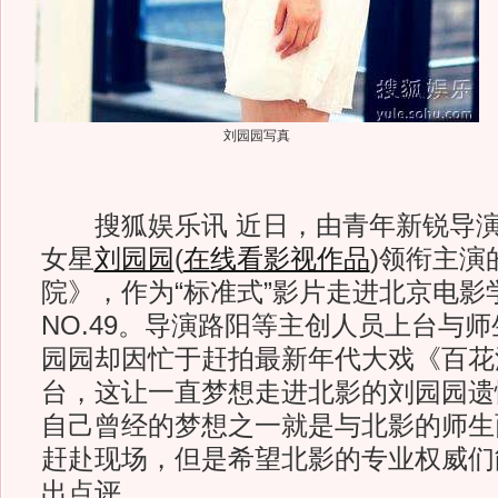
刘园园写真
搜狐娱乐讯 近日，由青年新锐导演
女星
刘园园
(
在线看影视作品
)
领衔主演
院》，作为“标准式”影片走进北京电影
NO.49。导演路阳等主创人员上台与
园园却因忙于赶拍最新年代大戏《百花
台，这让一直梦想走进北影的刘园园遗
自己曾经的梦想之一就是与北影的师生
赶赴现场，但是希望北影的专业权威们
出点评。