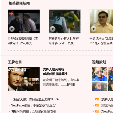
相关视频新闻
谷智鑫刘园园领衔《青
阿根廷举办盲人世界杯
全聚德推出"无障
铜匕首》片花曝光
足球赛 仅守门员视..
单" 盲人也能点菜
王牌栏目
视频策划
先锋人物黄晓明：
感谢低潮 偶像重生
黄晓明开始意识到，有些事
情需要改变。……
[详细]
《秘密天使》陈翔情迷金素恩YURA
《先锋人
NewFace张俪：不怕定型“物质女”
《综艺马
明星时尚周报：女明星的欲望衣橱
《NewF