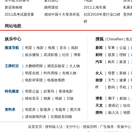
永不磨灭的番号
夏日甜心
7电影
快乐
新还珠格格
姚明退役
2011上海车展
私募
2011高考试题答案
感动中国十大母亲评选
社区2010年度行业口碑
贵州
榜
网站地图
娱乐中心
搜狐
|
ChinaRen
|
焦
频道导航
|
明星
|
电影
|
电视
|
音乐
|
戏剧
新闻
|
军事
|
公益
|
|
娱乐播报
|
高清影视
|
社区
|
博客
财经
|
股票
|
理财
|
汽车
|
购车
|
家居
|
王牌栏目
|
大鹏嘚吧嘚
|
潮流实验室
|
大人物
|
明星在线
|
时尚周报
|
先锋人物
女人
|
母婴
|
新娘
|
|
电影评审团
|
电视收视榜
旅游
|
天气
|
健康
|
IT
|
数码
|
手机
|
特色频道
|
明星公益
|
好莱坞
|
香港电影
|
嘻哈音乐
|
独家
|
韩娱
|
日娱
博客
|
圈子
|
邮箱
|
天龙
|
鹿鼎记
|
短信
资料库
|
明星库
|
影视库
|
专题库
|
图片库
搜狗
|
输入法
|
地图
|
滚动新闻列表
|
往期娱首回顾
设置首页
-
搜狗输入法
-
支付中心
-
搜狐招聘
-
广告服务
-
客服中心