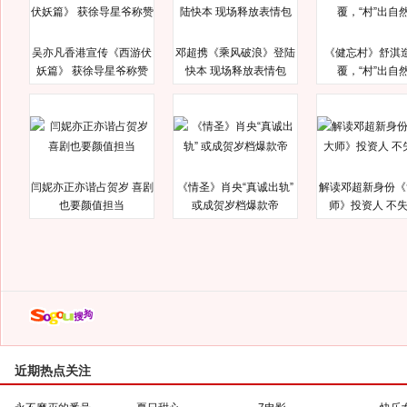
吴亦凡香港宣传《西游伏
邓超携《乘风破浪》登陆
《健忘村》舒淇
妖篇》 获徐导星爷称赞
快本 现场释放表情包
覆，“村”出自
闫妮亦正亦谐占贺岁 喜剧
《情圣》肖央“真诚出轨”
解读邓超新身份《
也要颜值担当
或成贺岁档爆款帝
师》投资人 不
近期热点关注