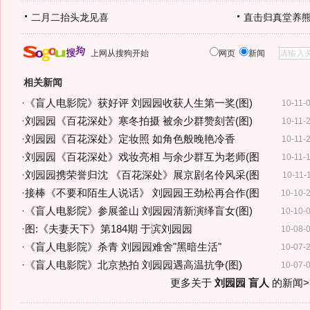
二月二抬头龙见喜
直击归真堂养
上网从搜狗开始
网页
新闻
相关新闻
·
《盲人电影院》获好评 刘园园收获人生第一奖(图)
10-11-
·
刘园园《百花深处》寒冬拍摄 被余少群赞刻苦(图)
10-11-
·
刘园园《百花深处》定妆照 如角色般晚艳冷香
10-11-
·
刘园园《百花深处》戏妆亮相 与余少群互为老师(图
10-11-
·
刘园园携荣誉归沈 《百花深处》展京剧名伶风采(图
10-11-
·
接棒《不要和陌生人说话》 刘园园王劲松再合作(图
10-10-
·
《盲人电影院》参展釜山 刘园园清新演绎盲女(图)
10-10-
·
图:《夫妻天下》第184期 于滨刘园园
10-08-
·
《盲人电影院》杀青 刘园园难舍"黑暗生活"
10-07-
·
《盲人电影院》北京热拍 刘园园遇高温抗争(图)
10-07-
更多关于
刘园园 盲人
的新闻>