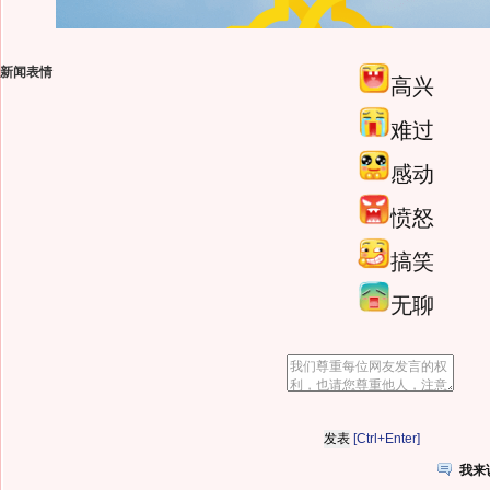
新闻表情
高兴
难过
感动
愤怒
搞笑
无聊
[Ctrl+Enter]
我来