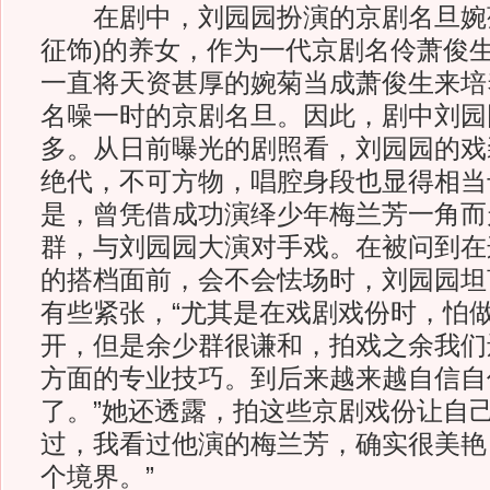
在剧中，刘园园扮演的京剧名旦婉菊
征饰)的养女，作为一代京剧名伶萧俊
一直将天资甚厚的婉菊当成萧俊生来培
名噪一时的京剧名旦。因此，剧中刘园
多。从日前曝光的剧照看，刘园园的戏
绝代，不可方物，唱腔身段也显得相当
是，曾凭借成功演绎少年梅兰芳一角而
群，与刘园园大演对手戏。在被问到在
的搭档面前，会不会怯场时，刘园园坦
有些紧张，“尤其是在戏剧戏份时，怕
开，但是余少群很谦和，拍戏之余我们
方面的专业技巧。到后来越来越自信自
了。”她还透露，拍这些京剧戏份让自己
过，我看过他演的梅兰芳，确实很美艳
个境界。”