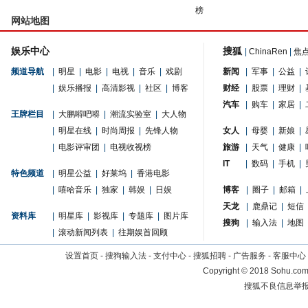
榜
网站地图
娱乐中心
搜狐
|
ChinaRen
|
焦
频道导航
|
明星
|
电影
|
电视
|
音乐
|
戏剧
新闻
|
军事
|
公益
|
|
娱乐播报
|
高清影视
|
社区
|
博客
财经
|
股票
|
理财
|
汽车
|
购车
|
家居
|
王牌栏目
|
大鹏嘚吧嘚
|
潮流实验室
|
大人物
|
明星在线
|
时尚周报
|
先锋人物
女人
|
母婴
|
新娘
|
|
电影评审团
|
电视收视榜
旅游
|
天气
|
健康
|
IT
|
数码
|
手机
|
特色频道
|
明星公益
|
好莱坞
|
香港电影
|
嘻哈音乐
|
独家
|
韩娱
|
日娱
博客
|
圈子
|
邮箱
|
天龙
|
鹿鼎记
|
短信
资料库
|
明星库
|
影视库
|
专题库
|
图片库
搜狗
|
输入法
|
地图
|
滚动新闻列表
|
往期娱首回顾
设置首页
-
搜狗输入法
-
支付中心
-
搜狐招聘
-
广告服务
-
客服中心
Copyright
©
2018 Sohu.com 
搜狐不良信息举