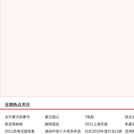
近期热点关注
永不磨灭的番号
夏日甜心
7电影
快乐
新还珠格格
姚明退役
2011上海车展
私募
2011高考试题答案
感动中国十大母亲评选
社区2010年度行业口碑
贵州