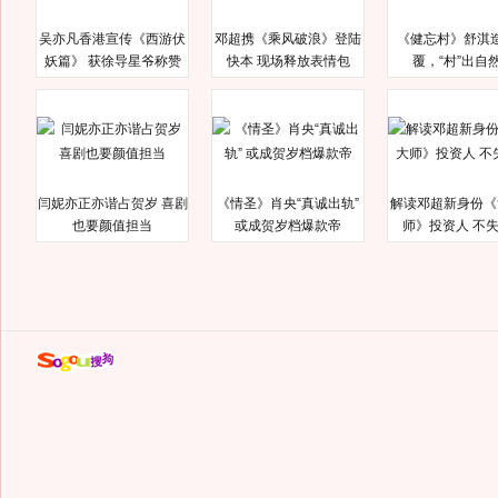
吴亦凡香港宣传《西游伏
邓超携《乘风破浪》登陆
《健忘村》舒淇
妖篇》 获徐导星爷称赞
快本 现场释放表情包
覆，“村”出自
闫妮亦正亦谐占贺岁 喜剧
《情圣》肖央“真诚出轨”
解读邓超新身份《
也要颜值担当
或成贺岁档爆款帝
师》投资人 不