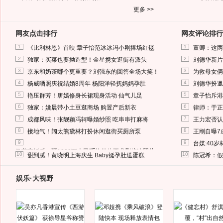
更多 >>
网友点击排行
网友评论排行
1
1
《比利林恩》首映 章子怡范冰冰冯小刚捧场红毯
董卿：这两
2
2
独家：买菜也要拗造型！金星携女逛街有派头
刘德华新片
3
3
京东和奶茶哪个更重要？刘强东的回答全场大笑！
为救母女俩
4
4
杨威晒照庆祝结婚8周年 杨阳洋轻抚妈妈孕肚
刘德华扮邋
5
5
艳压群芳！唐嫣修身长裙现身活动 仙气儿足
章子怡斥港
6
6
独家：姚晨带小土豆逛商场 购置产后新衣
律师：于正
7
7
成都风味！张靓颖冯轲曝婚纱照 吃串串打麻将
王力宏否认
8
8
接地气！阔太熊黛林打扮休闲逛街买厕所泵
王刚自曝7
9
9
台媒:40
马蓉离婚后，砸1000万人民币给媒体要求删掉这照片
10
10
甜到腻！黄晓明上海庆生 Baby挺孕肚送蛋糕
陈冠希：假
娱乐·大视野