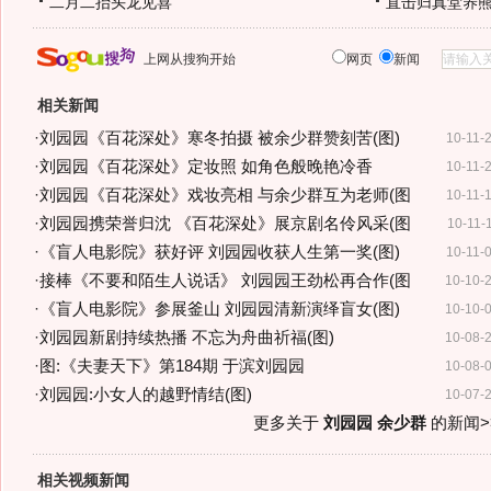
二月二抬头龙见喜
直击归真堂养
上网从搜狗开始
网页
新闻
相关新闻
·
刘园园《百花深处》寒冬拍摄 被余少群赞刻苦(图)
10-11-
·
刘园园《百花深处》定妆照 如角色般晚艳冷香
10-11-
·
刘园园《百花深处》戏妆亮相 与余少群互为老师(图
10-11-
·
刘园园携荣誉归沈 《百花深处》展京剧名伶风采(图
10-11-
·
《盲人电影院》获好评 刘园园收获人生第一奖(图)
10-11-
·
接棒《不要和陌生人说话》 刘园园王劲松再合作(图
10-10-
·
《盲人电影院》参展釜山 刘园园清新演绎盲女(图)
10-10-
·
刘园园新剧持续热播 不忘为舟曲祈福(图)
10-08-
·
图:《夫妻天下》第184期 于滨刘园园
10-08-
·
刘园园:小女人的越野情结(图)
10-07-
更多关于
刘园园 余少群
的新闻>
相关视频新闻