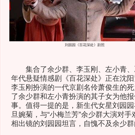
刘园园《百花深处》剧照
集合了余少群、李玉刚、左小青、
年代悬疑情感剧《百花深处》正在沈阳
李玉刚扮演的一代京剧名伶萧俊生的死
了余少群和左小青扮演的其子女为他报
事。值得一提的是，新生代女星刘园园
旦婉菊，与“小梅兰芳”余少群大演对手
相出镜的刘园园坦言，自愧不及余少群