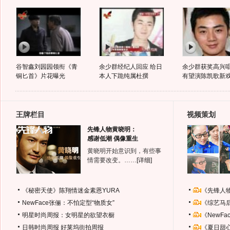
谷智鑫刘园园领衔《青
余少群经纪人回应 给日
余少群获奖高兴
铜匕首》片花曝光
本人下跪纯属杜撰
有望演陈凯歌新
王牌栏目
视频策划
先锋人物黄晓明：
感谢低潮 偶像重生
黄晓明开始意识到，有些事
情需要改变。……
[详细]
《秘密天使》陈翔情迷金素恩YURA
《先锋人
NewFace张俪：不怕定型“物质女”
《综艺马
明星时尚周报：女明星的欲望衣橱
《NewF
日韩时尚周报
好莱坞街拍周报
《夏日甜