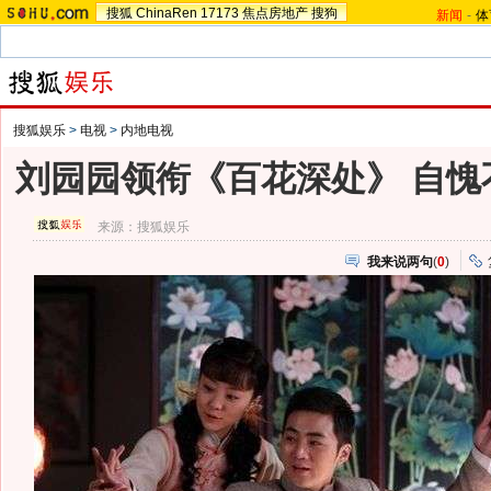
搜狐
ChinaRen
17173
焦点房地产
搜狗
新闻
-
体
搜狐娱乐
>
电视
>
内地电视
刘园园领衔《百花深处》 自愧
来源：
搜狐娱乐
我来说两句
(
0
)