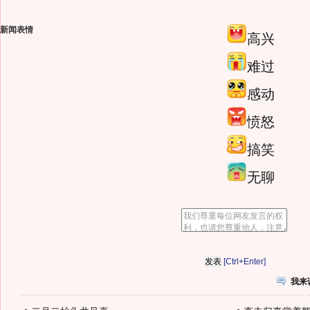
新闻表情
高兴
难过
感动
愤怒
搞笑
无聊
[Ctrl+Enter]
我来