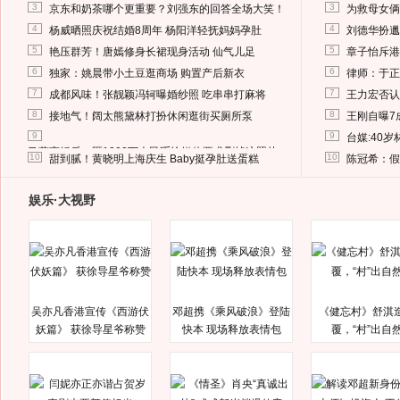
3
3
京东和奶茶哪个更重要？刘强东的回答全场大笑！
为救母女俩
4
4
杨威晒照庆祝结婚8周年 杨阳洋轻抚妈妈孕肚
刘德华扮邋
5
5
艳压群芳！唐嫣修身长裙现身活动 仙气儿足
章子怡斥港
6
6
独家：姚晨带小土豆逛商场 购置产后新衣
律师：于正
7
7
成都风味！张靓颖冯轲曝婚纱照 吃串串打麻将
王力宏否认
8
8
接地气！阔太熊黛林打扮休闲逛街买厕所泵
王刚自曝7
9
9
台媒:40
马蓉离婚后，砸1000万人民币给媒体要求删掉这照片
10
10
甜到腻！黄晓明上海庆生 Baby挺孕肚送蛋糕
陈冠希：假
娱乐·大视野
吴亦凡香港宣传《西游伏
邓超携《乘风破浪》登陆
《健忘村》舒淇
妖篇》 获徐导星爷称赞
快本 现场释放表情包
覆，“村”出自