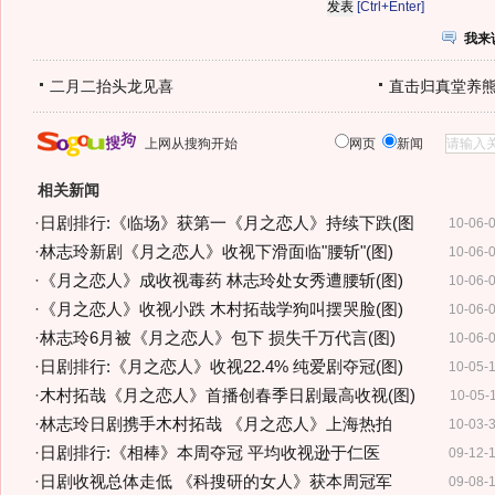
[Ctrl+Enter]
我来
二月二抬头龙见喜
直击归真堂养
上网从搜狗开始
网页
新闻
相关新闻
·
日剧排行:《临场》获第一《月之恋人》持续下跌(图
10-06-
·
林志玲新剧《月之恋人》收视下滑面临"腰斩"(图)
10-06-
·
《月之恋人》成收视毒药 林志玲处女秀遭腰斩(图)
10-06-
·
《月之恋人》收视小跌 木村拓哉学狗叫摆哭脸(图)
10-06-
·
林志玲6月被《月之恋人》包下 损失千万代言(图)
10-06-
·
日剧排行:《月之恋人》收视22.4% 纯爱剧夺冠(图)
10-05-
·
木村拓哉《月之恋人》首播创春季日剧最高收视(图)
10-05-
·
林志玲日剧携手木村拓哉 《月之恋人》上海热拍
10-03-
·
日剧排行:《相棒》本周夺冠 平均收视逊于仁医
09-12-
·
日剧收视总体走低 《科搜研的女人》获本周冠军
09-08-