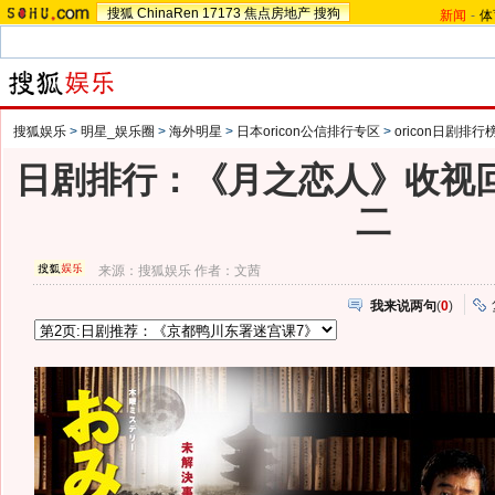
搜狐
ChinaRen
17173
焦点房地产
搜狗
新闻
-
体
搜狐娱乐
>
明星_娱乐圈
>
海外明星
>
日本oricon公信排行专区
>
oricon日剧排行
日剧排行：《月之恋人》收视回
二
来源：
搜狐娱乐
作者：文茜
我来说两句
(
0
)