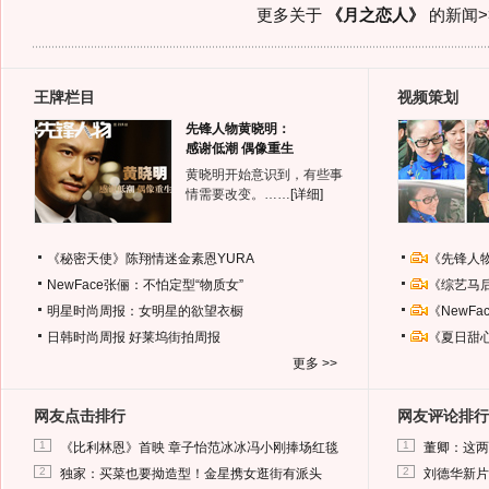
更多关于
《月之恋人》
的新闻>
王牌栏目
视频策划
先锋人物黄晓明：
感谢低潮 偶像重生
黄晓明开始意识到，有些事
情需要改变。……
[详细]
《秘密天使》陈翔情迷金素恩YURA
《先锋人
NewFace张俪：不怕定型“物质女”
《综艺马
明星时尚周报：女明星的欲望衣橱
《NewF
日韩时尚周报
好莱坞街拍周报
《夏日甜
更多 >>
网友点击排行
网友评论排行
1
1
《比利林恩》首映 章子怡范冰冰冯小刚捧场红毯
董卿：这两
2
2
独家：买菜也要拗造型！金星携女逛街有派头
刘德华新片