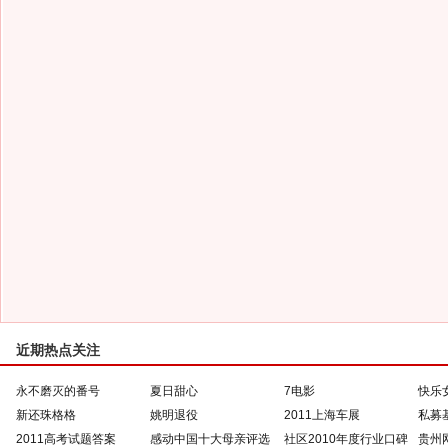
近期热点关注
永不磨灭的番号
夏日甜心
7电影
快乐
新还珠格格
姚明退役
2011上海车展
私募
2011高考试题答案
感动中国十大母亲评选
社区2010年度行业口碑
贵州