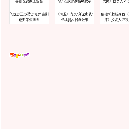
闫妮亦正亦谐占贺岁 喜剧
《情圣》肖央“真诚出轨”
解读邓超新身份《
也要颜值担当
或成贺岁档爆款帝
师》投资人 不