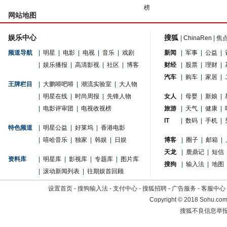
榜
网站地图
娱乐中心
搜狐
|
ChinaRen
|
焦
频道导航
|
明星
|
电影
|
电视
|
音乐
|
戏剧
新闻
|
军事
|
公益
|
|
娱乐播报
|
高清影视
|
社区
|
博客
财经
|
股票
|
理财
|
汽车
|
购车
|
家居
|
王牌栏目
|
大鹏嘚吧嘚
|
潮流实验室
|
大人物
|
明星在线
|
时尚周报
|
先锋人物
女人
|
母婴
|
新娘
|
|
电影评审团
|
电视收视榜
旅游
|
天气
|
健康
|
IT
|
数码
|
手机
|
特色频道
|
明星公益
|
好莱坞
|
香港电影
|
嘻哈音乐
|
独家
|
韩娱
|
日娱
博客
|
圈子
|
邮箱
|
天龙
|
鹿鼎记
|
短信
资料库
|
明星库
|
影视库
|
专题库
|
图片库
搜狗
|
输入法
|
地图
|
滚动新闻列表
|
往期娱首回顾
设置首页
-
搜狗输入法
-
支付中心
-
搜狐招聘
-
广告服务
-
客服中心
Copyright
©
2018 Sohu.com 
搜狐不良信息举