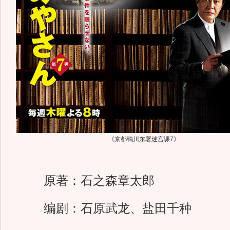
《京都鸭川东署迷宫课7》
原著：石之森章太郎
编剧：石原武龙、盐田千种