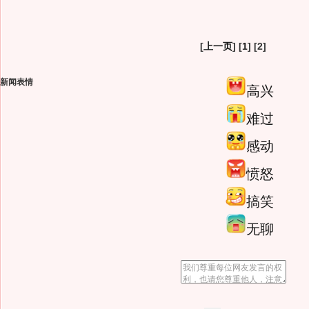
[
上一页
] [
1
] [2]
新闻表情
高兴
难过
感动
愤怒
搞笑
无聊