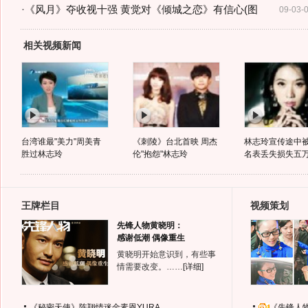
·
《风月》夺收视十强 黄觉对《倾城之恋》有信心(图
09-03-
相关视频新闻
台湾谁最"美力"周美青
《刺陵》台北首映 周杰
林志玲宣传途中
胜过林志玲
伦"抱怨"林志玲
名表丢失损失五
王牌栏目
视频策划
先锋人物黄晓明：
感谢低潮 偶像重生
黄晓明开始意识到，有些事
情需要改变。……
[详细]
《秘密天使》陈翔情迷金素恩YURA
《先锋人