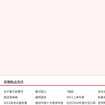
近期热点关注
永不磨灭的番号
夏日甜心
7电影
快乐
新还珠格格
姚明退役
2011上海车展
私募
2011高考试题答案
感动中国十大母亲评选
社区2010年度行业口碑
贵州