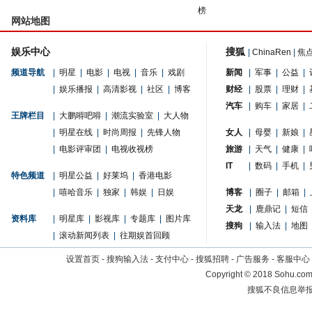
榜
网站地图
娱乐中心
搜狐
|
ChinaRen
|
焦
频道导航
|
明星
|
电影
|
电视
|
音乐
|
戏剧
新闻
|
军事
|
公益
|
|
娱乐播报
|
高清影视
|
社区
|
博客
财经
|
股票
|
理财
|
汽车
|
购车
|
家居
|
王牌栏目
|
大鹏嘚吧嘚
|
潮流实验室
|
大人物
|
明星在线
|
时尚周报
|
先锋人物
女人
|
母婴
|
新娘
|
|
电影评审团
|
电视收视榜
旅游
|
天气
|
健康
|
IT
|
数码
|
手机
|
特色频道
|
明星公益
|
好莱坞
|
香港电影
|
嘻哈音乐
|
独家
|
韩娱
|
日娱
博客
|
圈子
|
邮箱
|
天龙
|
鹿鼎记
|
短信
资料库
|
明星库
|
影视库
|
专题库
|
图片库
搜狗
|
输入法
|
地图
|
滚动新闻列表
|
往期娱首回顾
设置首页
-
搜狗输入法
-
支付中心
-
搜狐招聘
-
广告服务
-
客服中心
Copyright
©
2018 Sohu.com 
搜狐不良信息举