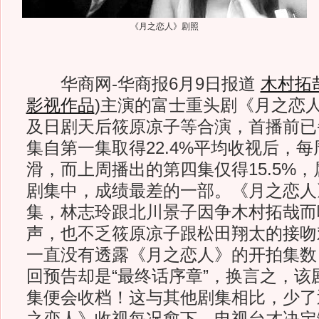
《月之恋人》剧照
华商网-华商报6月9日报道
木村拓
影视作品
)
主演的富士重头剧《月之恋
及日剧天后筱原凉子等合演，首播前已
集自第一集取得22.4%平均收视后，
滑，而上周播出的第四集仅得15.5%
剧集中，成绩最差的一部。《月之恋人
集，林志玲跟北川景子因争木村拓哉而
声，也不乏筱原凉子跟松田翔太的接吻
一直没有透露《月之恋人》的开拍集数
回预告却是“最终话序章”，换言之，该
集便会收档！这与其他剧集相比，少了