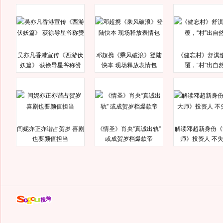
吴亦凡香港宣传《西游伏
邓超携《乘风破浪》登陆
《健忘村》舒淇
妖篇》 获徐导星爷称赞
快本 现场释放表情包
覆，“村”出自
闫妮亦正亦谐占贺岁 喜剧
《情圣》肖央“真诚出轨”
解读邓超新身份《
也要颜值担当
或成贺岁档爆款帝
师》投资人 不