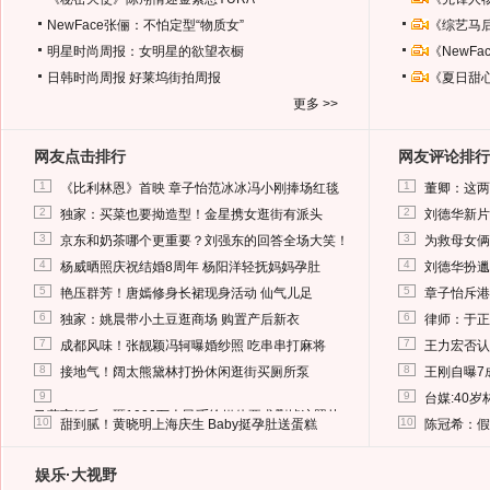
NewFace张俪：不怕定型“物质女”
《综艺马
明星时尚周报：女明星的欲望衣橱
《NewF
日韩时尚周报
好莱坞街拍周报
《夏日甜
更多 >>
网友点击排行
网友评论排行
1
1
《比利林恩》首映 章子怡范冰冰冯小刚捧场红毯
董卿：这两
2
2
独家：买菜也要拗造型！金星携女逛街有派头
刘德华新片
3
3
京东和奶茶哪个更重要？刘强东的回答全场大笑！
为救母女俩
4
4
杨威晒照庆祝结婚8周年 杨阳洋轻抚妈妈孕肚
刘德华扮邋
5
5
艳压群芳！唐嫣修身长裙现身活动 仙气儿足
章子怡斥港
6
6
独家：姚晨带小土豆逛商场 购置产后新衣
律师：于正
7
7
成都风味！张靓颖冯轲曝婚纱照 吃串串打麻将
王力宏否认
8
8
接地气！阔太熊黛林打扮休闲逛街买厕所泵
王刚自曝7
9
9
台媒:40
马蓉离婚后，砸1000万人民币给媒体要求删掉这照片
10
10
甜到腻！黄晓明上海庆生 Baby挺孕肚送蛋糕
陈冠希：假
娱乐·大视野