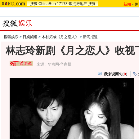
搜狐
ChinaRen
17173
焦点房地产
搜狗
新闻
-
体
搜狐娱乐
>
日娱频道
>
木村拓哉《月之恋人》
>
新闻报道
林志玲新剧《月之恋人》收视下
来源：
华商网-华商报
我来说两句
(
0
)