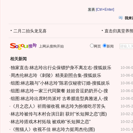
[Ctrl+Enter]
我来
二月二抬头龙见喜
直击归真堂养
上网从搜狗开始
网页
新闻
相关新闻
·
独家直击:林志玲出行众保镖护身不离左右-搜狐娱乐
10-06-
·
周杰伦林志玲《刺陵》精美剧照合集-搜狐娱乐
10-06-
·
组图:林志颖与"小林志玲"陈若仪秘密订婚-搜狐娱乐
10-06-
·
组图:林志玲一家三代同聚餐 娃娃音逗奶奶开心-搜
10-06-
·
组图:林志玲出席时尚派对 古希腊造型典雅迷人-搜
10-06-
·
《月之恋人》祈雨催收视 林志玲为扮矮吃尽苦头
10-05-
·
林志玲被传与木村合演日剧 获封"长短脚之恋"(图)
10-02-
·
林志玲搭戏木村拓哉 被戏称"长短脚之恋"
10-02-
·
《熊猫人》收视不佳 林志玲力挺周杰伦(图)
10-01-