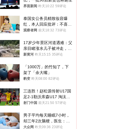
亿，一批90后新贵也将诞生
界面新闻
昨天10:22
59评论
泰国女公务员精致妆容爆
红，本人回应批评：不喜欢
就别看
观察者网
前天18:32
73评论
17岁少年景区河道遇难：父
亲目睹涨水儿子被冲走，当
地排除上游泄洪，家属盼厘
新黄河
昨天15:15
35评论
清责任
「1000万」的竹知了，下
架了「余大嘴」
豹变
昨天08:00
82评论
三连胜！赵松源传射U17国
足2-1勒沃库森U17 淘汰赛
将战河床
射门中国
前天21:50
57评论
男子平均每天睡眠7小时，
却三年2次脑梗，医生：这
样睡觉更伤身
大众网
昨天09:36
23评论