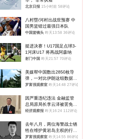
华，“非常执着”
北京日报
15小时前
58评论
八村塁/河村出战世预赛 中
国男篮错过最强日本队
中国篮镜头
昨天13:58
36评论
挺进决赛！U17国足点球3-
1河床U17 将再战阿森纳
射门中国
昨天21:57
70评论
美媒帮中国数出2850枚导
弹，一对比伊朗这组数据，
发现出大事了
罗富强观察室
昨天14:48
27评论
因严重违纪违法 金融监管
总局原局长李云泽被罢免全
国人大代表
经济观察报
昨天16:24
112评论
去年八月，两位海警战士牺
牲在维护黄岩岛主权的行动
中
罗富强观察室
昨天14:55
86评论