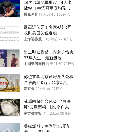
国乒男单全军覆没！4人出
战WTT横滨冠军赛均无缘
八强
搜狐体育
昨天18:45
102评论
最高近亿元！多家A股公司
收到美国关税退税
上海证券报
13小时前
228评论
出生时被抱错，两女子错换
37年人生，最新进展
中国新闻周刊
昨天21:50
20评论
你也在算北京购房账？公积
金最高340万，非京籍社保
1年
新京报
12小时前
57评论
或重回超强台风级！“白海
豚”云系面积，比6个广东还
大！深圳官方：注意这件事
南方都市报
昨天23:55
39评论
美媒爆料：美副防长想访