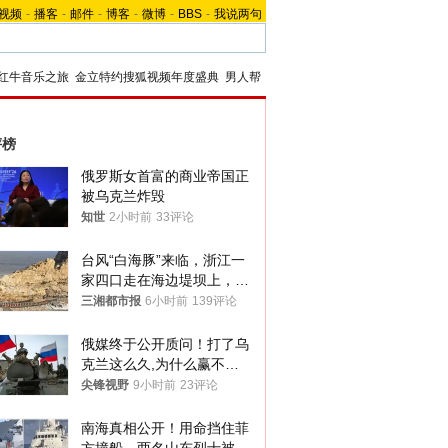
视频
-
播客
-
邮件
-
博客
-
微博
-
BBS
-
我说两句
红牛音乐之旅
金立特约搜狐视频年度盛典
男人帮
评榜
俄罗斯女首富的商业帝国正
被乌克兰炸毁
知世
2小时前
33评论
台风“白海豚”来临，浙江一
家四口走在海边堤坝上，其
中9岁男孩被巨浪卷入海
三湘都市报
6小时前
139评论
中，搜救仍在进行
俄媒终于公开质问！打了乌
克兰这么久,为什么赢不了?
答案令人沉默
尖锋视野
9小时前
23评论
南海真相公开！用命挡住菲