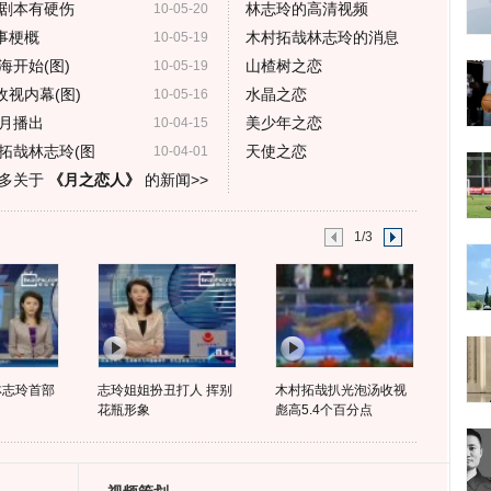
剧本有硬伤
林志玲的高清视频
10-05-20
事梗概
木村拓哉林志玲的消息
10-05-19
开始(图)
山楂树之恋
10-05-19
视内幕(图)
水晶之恋
10-05-16
月播出
美少年之恋
10-04-15
拓哉林志玲(图
天使之恋
10-04-01
多关于
《月之恋人》
的新闻>>
1/3
林志玲首部
志玲姐姐扮丑打人 挥别
木村拓哉扒光泡汤收视
花瓶形象
彪高5.4个百分点