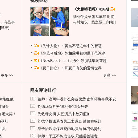
视频策划
《大鹏嘚吧嘚》416期
生
杨丽萍提菜篮逛车展 时尚
，有些事
与村姑仅一线之隔…
[详细]
[详细]
《先锋人物》：黄磊不惑之年中的智慧
《综艺马后炮》陈柏霖曝初吻属于范冰冰
《NewFace》：《北爱》导演续集玩穿越
《夏日甜心》：和夏日有关的爱情世界
更多 >>
更多 >>
网友评论排行
1
捧场红毯
董卿：这两年没什么突破 激烈竞争环境令我不安
2
有派头
刘德华新片扮“犀利哥”街头狂奔
3
全场大笑！
为救母女俩 人艺演员中数刀(图)
4
妈孕肚
刘德华扮邋遢农民工太逼真 遭警察驱赶
5
儿足
章子怡斥港媒歧视内地演员 称刁钻势利
6
衣
律师：于正不构成侵权 只能道德谴责