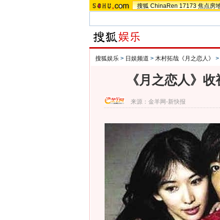
搜狐
ChinaRen
17173
焦点房
搜狐娱乐
>
日娱频道
>
木村拓哉《月之恋人》
《月之恋人》收
来源：
金羊网-新快报