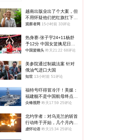
越南出版业出了个大案，但
不用怀疑他们把红旗扛下去
的决心
观察者网
15小时前
33评论
热身赛-张子宇24+11杨舒
予12分 中国女篮擒尼日利
亚
中国篮镜头
昨天21:22
68评论
美参院通过制裁法案 针对
俄油气进口大国
知世
13小时前
51评论
福特号吓得冒冷汗！美媒：
福建舰不是中国航母终点，
而是新起点！
尖锋视野
昨天17:59
25评论
北约学者：对乌克兰的斩首
行动终于开始，几个月内乌
将投降
虚怀论语
昨天15:34
25评论