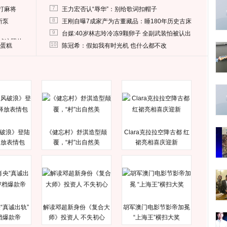
7
打麻将
王力宏否认“辱华”：别给歌词扣帽子
8
所泵
王刚自曝7成家产为古董藏品：睡180年历史古床
9
台媒:40岁林志玲冷冻9颗卵子 全副武装怕被认出
删掉这照片
10
送蛋糕
陈冠希：假如我有时光机 也什么都不改
破浪》登陆
《健忘村》舒淇造型颠
Clara克拉拉空降古都 红
释放表情包
覆，“村”出自然美
裙亮相喜庆迎新
“真诚出轨”
解读邓超新身份《复合大
胡军澳门电影节影帝加冕
档爆款帝
师》投资人 不失初心
“上海王”横扫大奖