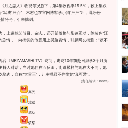
月之恋人》收视每况愈下，第4集收视率15.5％，较上集跌
介”写成“汪介”，木村也在官网博客学小狗“汪汪”叫，逗乐粉
表情符号，引来揣测。
，上遍综艺节目、杂志，还开部落格与影迷互动，除装狗“汪
的剧情，一向搞笑的他竟用上哭脸表情，引起网友揣测：“该不
MEZAMASHI TV》访问，走访10年前赴日游学3个月所
主持人对话，当时她住在五反田，街道模样与现在大不同，她
烧肉，自称“大胃王”，让主播忍不住赞她“真可爱”。
(责任编辑：news)
高兴
难过
感动
愤怒