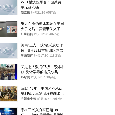
WTT横滨冠军赛：国乒男
单无缘八强
新京报
昨天21:16
65评论
继大白兔奶糖冰淇淋在美国
火了之后，其糖纸又火了！
海外博主盛赞：平面设计经
红星新闻
昨天12:28
40评论
典之作
河南“三支一扶”笔试成绩作
废，8月22日重新组织笔试
界面新闻
昨天17:30
118评论
又是北大数院07级！苏炜杰
获“统计学界的诺贝尔奖”
环球网
昨天14:57
30评论
沉默了5年，中国还不承认
塔利班，三笔旧账被翻出，
最大风险出现
兵器集中营
前天15:53
29评论
宇树王兴兴身家已超180