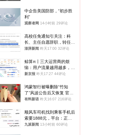
中企告美国防部，“初步胜
利”
观察者网
14小时前
29评论
高校任免通知引关注：科
长、主任自愿辞职，转任思
政辅导员
澎湃新闻
昨天17:00
32评论
鲸算π丨三大运营商的烦
恼：用户流量越用越多，收
入却越来越少
新京报
昨天17:27
44评论
鸿蒙智行被曝删除“竹知
了”风波公告后又恢复 官媒
曾力挺：劝华为要大度的，
有料新语
昨天16:07
216评论
你们适不适合？
顺风车司机找到乘客手机后
索要1888元，平台：正和
司机沟通协商
九派新闻
13小时前
60评论