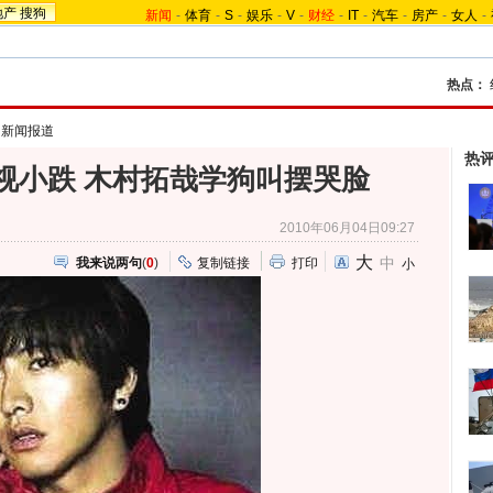
地产
搜狗
新闻
-
体育
-
S
-
娱乐
-
V
-
财经
-
IT
-
汽车
-
房产
-
女人
-
热点：
>
新闻报道
热
视小跌 木村拓哉学狗叫摆哭脸
2010年06月04日09:27
大
中
我来说两句
(
0
)
复制链接
打印
小