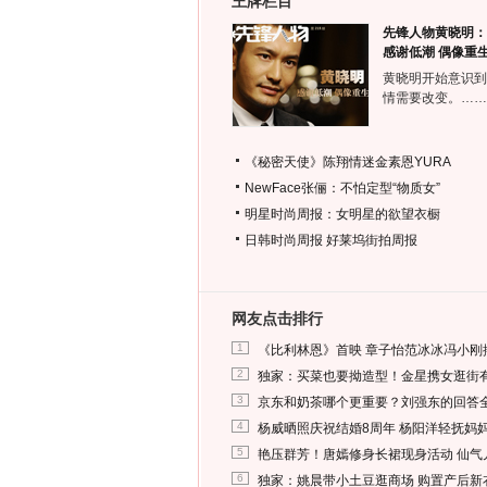
王牌栏目
先锋人物黄晓明：
感谢低潮 偶像重
黄晓明开始意识到
情需要改变。……
《秘密天使》陈翔情迷金素恩YURA
NewFace张俪：不怕定型“物质女”
明星时尚周报：女明星的欲望衣橱
日韩时尚周报
好莱坞街拍周报
网友点击排行
1
《比利林恩》首映 章子怡范冰冰冯小刚
2
独家：买菜也要拗造型！金星携女逛街
3
京东和奶茶哪个更重要？刘强东的回答
4
杨威晒照庆祝结婚8周年 杨阳洋轻抚妈
5
艳压群芳！唐嫣修身长裙现身活动 仙气
6
独家：姚晨带小土豆逛商场 购置产后新