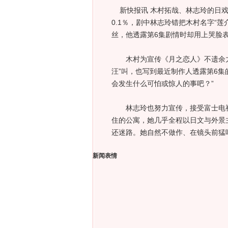
新快报讯 木村拓哉、林志玲的日戏《
0.1％，剧中林志玲错把木村名字“莲
丝，他透露第6集剧情时却用上哭脸
木村为宣传《月之恋人》不遗余力
汪”叫，也写到最近制作人透露第6集
会发生什么可怕或惊人的事吧？”
林志玲也努力宣传，接受富士电视台《
住的公寓，她几乎全程以日文与外景
还迷路。她自然不做作、在镜头前猛吃
新闻表情