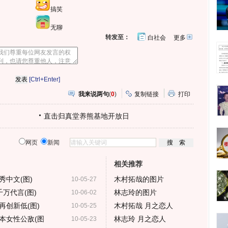
搞笑
无聊
转发至：
白社会
更多
开
心
人
网
人
豆
网
瓣
爱
分
[Ctrl+Enter]
享
我来说两句
(
0
)
复制链接
打印
直击归真堂养熊基地开放日
网页
新闻
相关推荐
中文(图)
木村拓哉的图片
10-05-27
万代言(图)
林志玲的图片
10-06-02
再创新低(图)
木村拓哉 月之恋人
10-05-25
本女性公敌(图
林志玲 月之恋人
10-05-23