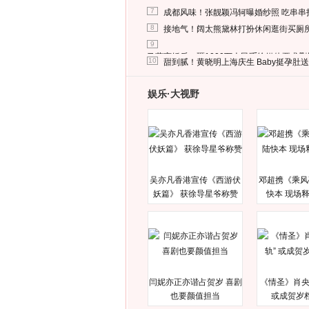
7
成都风味！张靓颖冯轲曝婚纱照 吃串串
8
接地气！阔太熊黛林打扮休闲逛街买厕
9
马蓉离婚后，砸1000万人民币给媒体要求
10
甜到腻！黄晓明上海庆生 Baby挺孕肚
娱乐·大视野
吴亦凡香港宣传《西游伏
邓超携《乘风
妖篇》 获徐导星爷称赞
快本 现场
闫妮亦正亦谐占贺岁 喜剧
《情圣》肖央
也要颜值担当
或成贺岁