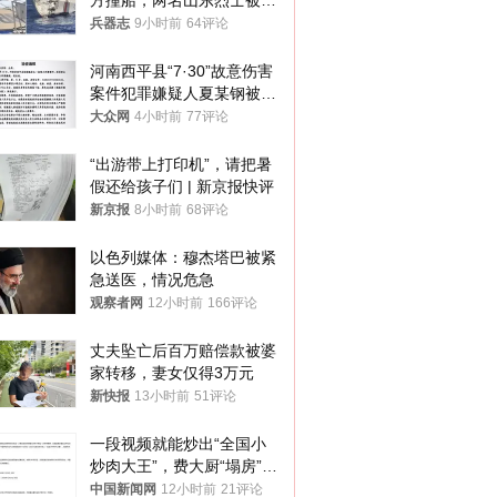
方撞船，两名山东烈士被授
武警最高荣誉
兵器志
9小时前
64评论
河南西平县“7·30”故意伤害
案件犯罪嫌疑人夏某钢被抓
获
大众网
4小时前
77评论
“出游带上打印机”，请把暑
假还给孩子们 | 新京报快评
新京报
8小时前
68评论
以色列媒体：穆杰塔巴被紧
急送医，情况危急
观察者网
12小时前
166评论
丈夫坠亡后百万赔偿款被婆
家转移，妻女仅得3万元
新快报
13小时前
51评论
一段视频就能炒出“全国小
炒肉大王”，费大厨“塌房”了
吗？
中国新闻网
12小时前
21评论