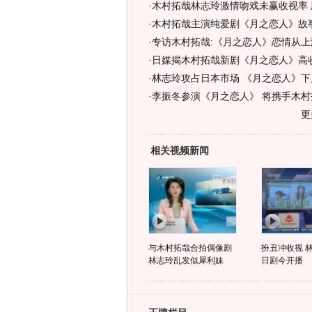
·
木村拓哉林志玲激情吻戏未赢收视率 
·
木村拓哉主演纯爱剧《月之恋人》故
·
专访木村拓哉:《月之恋人》恋情从上海
·
日媒揭木村拓哉新剧《月之恋人》高收
·
林志玲攻占日本市场 《月之恋人》下
·
李振冬参演《月之恋人》 将携手木村
更
相关视频新闻
与木村拓哉合拍偶像剧
扮丑冲收视 
林志玲乱发似犀利妹
日剧今开播