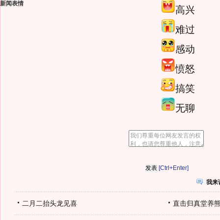
新闻表情
高兴
难过
感动
愤怒
搞笑
无聊
[Ctrl+Enter]
我来
二月二抬头龙见喜
直击归真堂养