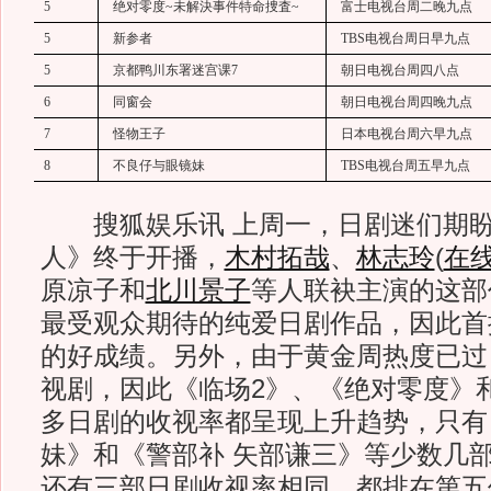
5
绝对零度
~
未解決事件特命捜査
~
富士电视台周二晚九点
5
新参者
TBS
电视台周日早九点
5
京都鸭川东署迷宫课
7
朝日电视台周四八点
6
同窗会
朝日电视台周四晚九点
7
怪物王子
日本电视台周六早九点
8
不良仔与眼镜妹
TBS
电视台周五早九点
搜狐娱乐讯 上周一，日剧迷们期盼
人》终于开播，
木村拓哉
、
林志玲
(
在
原凉子和
北川景子
等人联袂主演的这部
最受观众期待的纯爱日剧作品，因此首播
的好成绩。另外，由于黄金周热度已过
视剧，因此《临场2》、《绝对零度》
多日剧的收视率都呈现上升趋势，只有
妹》和《警部补 矢部谦三》等少数几
还有三部日剧收视率相同，都排在第五