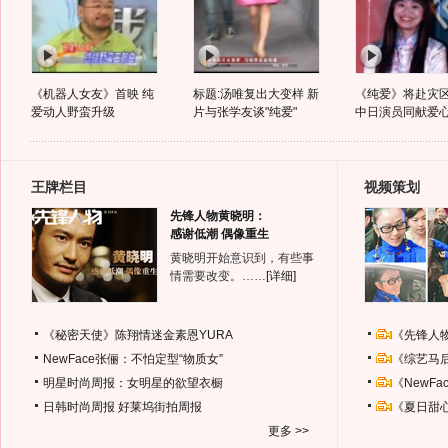
《机器人女友》首映 纯
标题:汤唯复出大变样 新
《纯爱》将赴灾
爱动人野蛮升级
片与张学友谈"纯爱"
中日演员同献爱
王牌栏目
视频策划
先锋人物黄晓明：
感谢低潮 偶像重生
黄晓明开始意识到，有些事
情需要改变。……
[详细]
《秘密天使》陈翔情迷金素恩YURA
《先锋人
NewFace张俪：不怕定型“物质女”
《综艺马
明星时尚周报：女明星的欲望衣橱
《NewF
日韩时尚周报
好莱坞街拍周报
《夏日甜
更多 >>