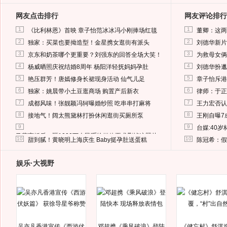
网友点击排行
网友评论排行
1
1
《比利林恩》首映 章子怡范冰冰冯小刚捧场红毯
董卿：这两
2
2
独家：买菜也要拗造型！金星携女逛街有派头
刘德华新片
3
3
京东和奶茶哪个更重要？刘强东的回答全场大笑！
为救母女俩
4
4
杨威晒照庆祝结婚8周年 杨阳洋轻抚妈妈孕肚
刘德华扮邋
5
5
艳压群芳！唐嫣修身长裙现身活动 仙气儿足
章子怡斥港
6
6
独家：姚晨带小土豆逛商场 购置产后新衣
律师：于正
7
7
成都风味！张靓颖冯轲曝婚纱照 吃串串打麻将
王力宏否认
8
8
接地气！阔太熊黛林打扮休闲逛街买厕所泵
王刚自曝7
9
9
台媒:40
马蓉离婚后，砸1000万人民币给媒体要求删掉这照片
10
10
甜到腻！黄晓明上海庆生 Baby挺孕肚送蛋糕
陈冠希：假
娱乐·大视野
吴亦凡香港宣传《西游伏
邓超携《乘风破浪》登陆
《健忘村》舒淇