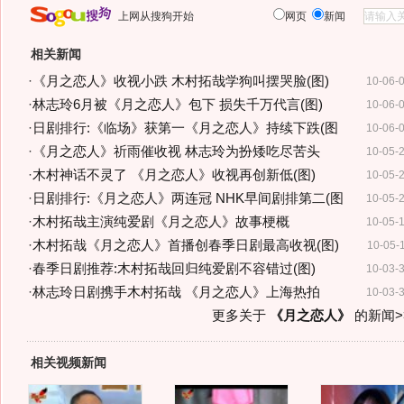
上网从搜狗开始
网页
新闻
相关新闻
·
《月之恋人》收视小跌 木村拓哉学狗叫摆哭脸(图)
10-06-
·
林志玲6月被《月之恋人》包下 损失千万代言(图)
10-06-
·
日剧排行:《临场》获第一《月之恋人》持续下跌(图
10-06-
·
《月之恋人》祈雨催收视 林志玲为扮矮吃尽苦头
10-05-
·
木村神话不灵了 《月之恋人》收视再创新低(图)
10-05-
·
日剧排行:《月之恋人》两连冠 NHK早间剧排第二(图
10-05-
·
木村拓哉主演纯爱剧《月之恋人》故事梗概
10-05-
·
木村拓哉《月之恋人》首播创春季日剧最高收视(图)
10-05-
·
春季日剧推荐:木村拓哉回归纯爱剧不容错过(图)
10-03-
·
林志玲日剧携手木村拓哉 《月之恋人》上海热拍
10-03-
更多关于
《月之恋人》
的新闻>
相关视频新闻