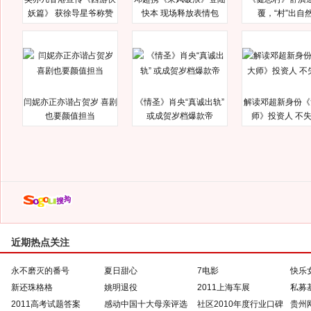
妖篇》 获徐导星爷称赞
快本 现场释放表情包
覆，“村”出自
闫妮亦正亦谐占贺岁 喜剧
《情圣》肖央“真诚出轨”
解读邓超新身份《
也要颜值担当
或成贺岁档爆款帝
师》投资人 不
近期热点关注
永不磨灭的番号
夏日甜心
7电影
快乐
新还珠格格
姚明退役
2011上海车展
私募
2011高考试题答案
感动中国十大母亲评选
社区2010年度行业口碑
贵州