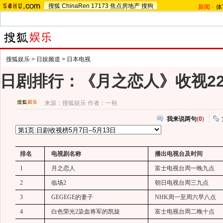
搜狐
ChinaRen
17173
焦点房地产
搜狗
新闻
-
体
搜狐娱乐
>
日娱频道
>
日本电视
日剧排行：《月之恋人》收视22
来源：
搜狐娱乐
作者：一秋
我来说两句
(
0
)
排名
电视剧名称
播出电视台及时间
1
月之恋人
富士电视台周一晚九点
2
临场
2
朝日电视台周三九点
3
GEGEGE
的妻子
NHK
周一至周六早八点
4
白色荣光
2
染血将军的凯旋
富士电视台周二晚十点