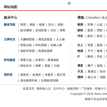
榜
网站地图
娱乐中心
搜狐
|
ChinaRen
|
焦
频道导航
|
明星
|
电影
|
电视
|
音乐
|
戏剧
新闻
|
军事
|
公益
|
|
娱乐播报
|
高清影视
|
社区
|
博客
财经
|
股票
|
理财
|
汽车
|
购车
|
家居
|
王牌栏目
|
大鹏嘚吧嘚
|
潮流实验室
|
大人物
|
明星在线
|
时尚周报
|
先锋人物
女人
|
母婴
|
新娘
|
|
电影评审团
|
电视收视榜
旅游
|
天气
|
健康
|
IT
|
数码
|
手机
|
特色频道
|
明星公益
|
好莱坞
|
香港电影
|
嘻哈音乐
|
独家
|
韩娱
|
日娱
博客
|
圈子
|
邮箱
|
天龙
|
鹿鼎记
|
短信
资料库
|
明星库
|
影视库
|
专题库
|
图片库
搜狗
|
输入法
|
地图
|
滚动新闻列表
|
往期娱首回顾
设置首页
-
搜狗输入法
-
支付中心
-
搜狐招聘
-
广告服务
-
客服中心
Copyright
©
2018 Sohu.com 
搜狐不良信息举