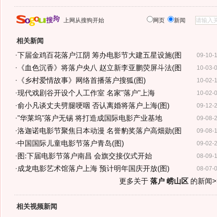
上网从搜狗开始
网页
新闻
相关新闻
·
下届金鸡百花落户江阴 筹办电影节大建五星设施(图
09-10-
·
《血色沉香》将落户央八 赵立新李亚鹏荧屏斗法(图
10-03-
·
《乡村爱情故事》网络首播落户搜狐(图)
10-02-
·
现代戏剧谷开设个人工作室 名家"落户"上海
10-02-
·
俞小凡谈丈夫劈腿哽咽 否认离婚将落户上海(图)
09-12-
·
"华莱坞"落户无锡 将打造成国际电影产业基地
09-08-
·
洛迦诺电影节聚焦日本动漫 名誉豹奖落户高畑勋(图
09-08-
·
中国国际儿童电影节落户青岛(图)
09-02-
·
图:下届电影节落户南昌 会旗交接仪式开始
08-09-
·
成龙电影艺术馆落户上海 预计明年国庆开放(图)
08-07-
更多关于
落户 崂山区
的新闻>
相关视频新闻