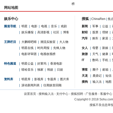
榜
网站地图
娱乐中心
搜狐
|
ChinaRen
|
焦
频道导航
|
明星
|
电影
|
电视
|
音乐
|
戏剧
新闻
|
军事
|
公益
|
|
娱乐播报
|
高清影视
|
社区
|
博客
财经
|
股票
|
理财
|
汽车
|
购车
|
家居
|
王牌栏目
|
大鹏嘚吧嘚
|
潮流实验室
|
大人物
|
明星在线
|
时尚周报
|
先锋人物
女人
|
母婴
|
新娘
|
|
电影评审团
|
电视收视榜
旅游
|
天气
|
健康
|
IT
|
数码
|
手机
|
特色频道
|
明星公益
|
好莱坞
|
香港电影
|
嘻哈音乐
|
独家
|
韩娱
|
日娱
博客
|
圈子
|
邮箱
|
天龙
|
鹿鼎记
|
短信
资料库
|
明星库
|
影视库
|
专题库
|
图片库
搜狗
|
输入法
|
地图
|
滚动新闻列表
|
往期娱首回顾
设置首页
-
搜狗输入法
-
支付中心
-
搜狐招聘
-
广告服务
-
客服中心
Copyright
©
2018 Sohu.com 
搜狐不良信息举