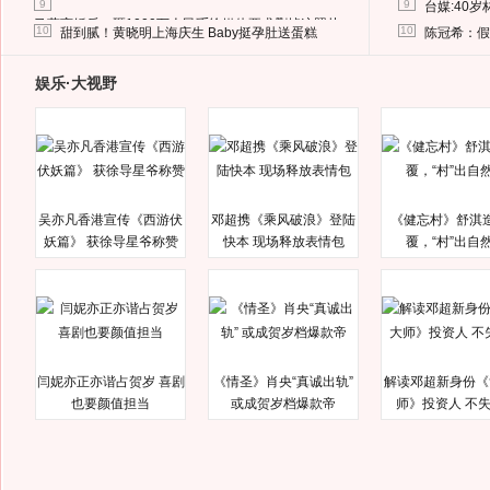
9
9
台媒:40
马蓉离婚后，砸1000万人民币给媒体要求删掉这照片
10
10
甜到腻！黄晓明上海庆生 Baby挺孕肚送蛋糕
陈冠希：假
娱乐·大视野
吴亦凡香港宣传《西游伏
邓超携《乘风破浪》登陆
《健忘村》舒淇
妖篇》 获徐导星爷称赞
快本 现场释放表情包
覆，“村”出自
闫妮亦正亦谐占贺岁 喜剧
《情圣》肖央“真诚出轨”
解读邓超新身份《
也要颜值担当
或成贺岁档爆款帝
师》投资人 不