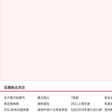
近期热点关注
永不磨灭的番号
夏日甜心
7电影
快乐
新还珠格格
姚明退役
2011上海车展
私募
2011高考试题答案
感动中国十大母亲评选
社区2010年度行业口碑
贵州