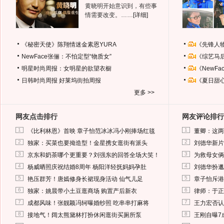
黄晓明开始意识到，有些事
情需要改变。……
[详细]
《秘密天使》陈翔情迷金素恩YURA
《先锋人
NewFace张俪：不怕定型“物质女”
《综艺马
明星时尚周报：女明星的欲望衣橱
《NewF
日韩时尚周报
好莱坞街拍周报
《夏日甜
更多 >>
网友点击排行
网友评论排行
1
1
《比利林恩》首映 章子怡范冰冰冯小刚捧场红毯
董卿：这两
2
2
独家：买菜也要拗造型！金星携女逛街有派头
刘德华新片
3
3
京东和奶茶哪个更重要？刘强东的回答全场大笑！
为救母女俩
4
4
杨威晒照庆祝结婚8周年 杨阳洋轻抚妈妈孕肚
刘德华扮邋
5
5
艳压群芳！唐嫣修身长裙现身活动 仙气儿足
章子怡斥港
6
6
独家：姚晨带小土豆逛商场 购置产后新衣
律师：于正
7
7
成都风味！张靓颖冯轲曝婚纱照 吃串串打麻将
王力宏否认
8
8
接地气！阔太熊黛林打扮休闲逛街买厕所泵
王刚自曝7