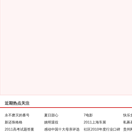
近期热点关注
永不磨灭的番号
夏日甜心
7电影
快乐
新还珠格格
姚明退役
2011上海车展
私募
2011高考试题答案
感动中国十大母亲评选
社区2010年度行业口碑
贵州