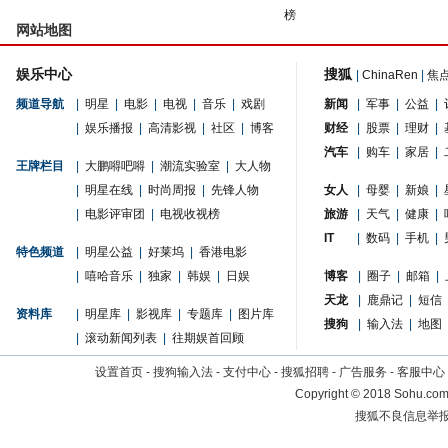
榜
网站地图
娱乐中心
搜狐
|
ChinaRen
|
焦
频道导航
|
明星
|
电影
|
电视
|
音乐
|
戏剧
新闻
|
军事
|
公益
|
|
娱乐播报
|
高清影视
|
社区
|
博客
财经
|
股票
|
理财
|
汽车
|
购车
|
家居
|
王牌栏目
|
大鹏嘚吧嘚
|
潮流实验室
|
大人物
|
明星在线
|
时尚周报
|
先锋人物
女人
|
母婴
|
新娘
|
|
电影评审团
|
电视收视榜
旅游
|
天气
|
健康
|
IT
|
数码
|
手机
|
特色频道
|
明星公益
|
好莱坞
|
香港电影
|
嘻哈音乐
|
独家
|
韩娱
|
日娱
博客
|
圈子
|
邮箱
|
天龙
|
鹿鼎记
|
短信
资料库
|
明星库
|
影视库
|
专题库
|
图片库
搜狗
|
输入法
|
地图
|
滚动新闻列表
|
往期娱首回顾
设置首页
-
搜狗输入法
-
支付中心
-
搜狐招聘
-
广告服务
-
客服中心
Copyright
©
2018 Sohu.com 
搜狐不良信息举