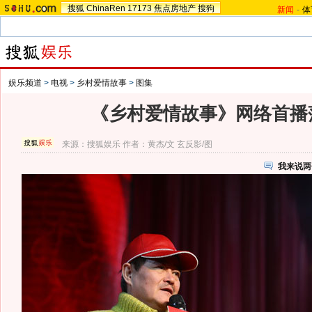
搜狐
ChinaRen
17173
焦点房地产
搜狗
新闻
-
体
娱乐频道
>
电视
>
乡村爱情故事
>
图集
《乡村爱情故事》网络首播
来源：
搜狐娱乐
作者：黄杰/文 玄反影/图
我来说两