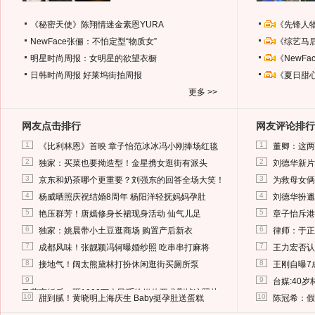
《秘密天使》陈翔情迷金素恩YURA
《先锋人
NewFace张俪：不怕定型“物质女”
《综艺马
明星时尚周报：女明星的欲望衣橱
《NewF
日韩时尚周报
好莱坞街拍周报
《夏日甜
更多 >>
网友点击排行
网友评论排行
1
1
《比利林恩》首映 章子怡范冰冰冯小刚捧场红毯
董卿：这两
2
2
独家：买菜也要拗造型！金星携女逛街有派头
刘德华新片
3
3
京东和奶茶哪个更重要？刘强东的回答全场大笑！
为救母女俩
4
4
杨威晒照庆祝结婚8周年 杨阳洋轻抚妈妈孕肚
刘德华扮邋
5
5
艳压群芳！唐嫣修身长裙现身活动 仙气儿足
章子怡斥港
6
6
独家：姚晨带小土豆逛商场 购置产后新衣
律师：于正
7
7
成都风味！张靓颖冯轲曝婚纱照 吃串串打麻将
王力宏否认
8
8
接地气！阔太熊黛林打扮休闲逛街买厕所泵
王刚自曝7
9
9
台媒:40
马蓉离婚后，砸1000万人民币给媒体要求删掉这照片
10
10
甜到腻！黄晓明上海庆生 Baby挺孕肚送蛋糕
陈冠希：假