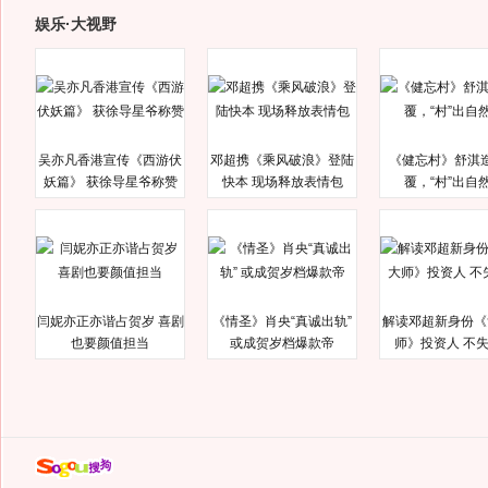
娱乐·大视野
吴亦凡香港宣传《西游伏
邓超携《乘风破浪》登陆
《健忘村》舒淇
妖篇》 获徐导星爷称赞
快本 现场释放表情包
覆，“村”出自
闫妮亦正亦谐占贺岁 喜剧
《情圣》肖央“真诚出轨”
解读邓超新身份《
也要颜值担当
或成贺岁档爆款帝
师》投资人 不