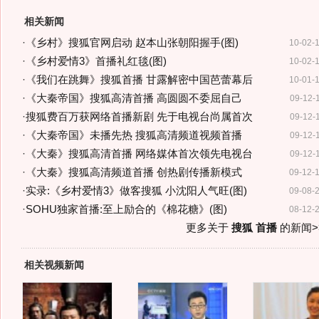
相关新闻
·
《乡村》搜狐官网启动 赵本山张朝阳握手(图)
10-02-
·
《乡村爱情3》首播礼红毯(图)
10-02-
·
《我们在跳舞》搜狐首播 甘露解密中国芭蕾幕后
10-01-
·
《大秦帝国》搜狐高清首播 高圆圆不委屈自己
09-12-
·
搜狐费百万获网络首播新剧 先于电视台尚属首次
09-12-
·
《大秦帝国》未播先热 搜狐高清频道视频首播
09-12-
·
《大秦》搜狐高清首播 网络媒体首次领先电视台
09-12-
·
《大秦》搜狐高清频道首播 创热剧传播新模式
09-12-
·
实录:《乡村爱情3》做客搜狐 小沈阳人气旺(图)
09-08-
·
SOHU独家首播:至上励合的《棉花糖》(图)
08-12-
更多关于
搜狐 首播
的新闻>
相关视频新闻