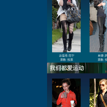
达蔻塔-范宁
林赛-
票数:
投票
票数: