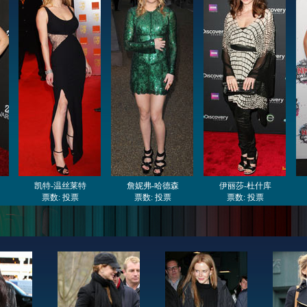
凯特-温丝莱特
詹妮弗-哈德森
伊丽莎-杜什库
票数:
投票
票数:
投票
票数:
投票