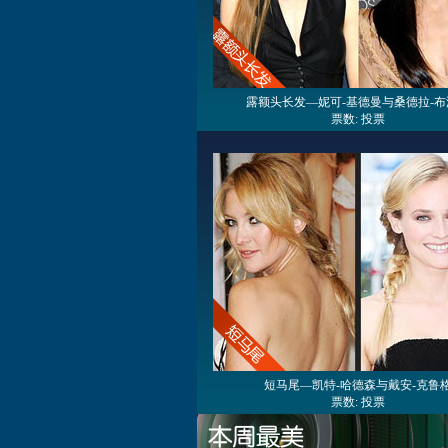
露额头长发—妮可-基德曼与桑德拉-布
票数:
投票
短马尾—凯特-哈德森与戴安-克鲁
票数:
投票