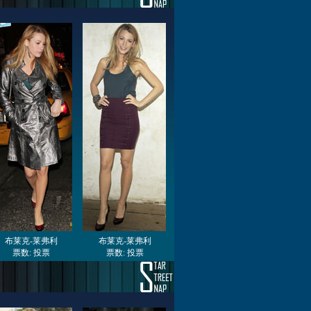
布莱克-莱弗利
布莱克-莱弗利
票数:
投票
票数:
投票