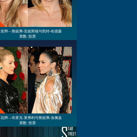
前发辫—詹妮弗-安妮斯顿与凯特-哈德森
票数:
投票
麻花辫—布莱克-莱弗利与詹妮弗-洛佩兹
票数:
投票