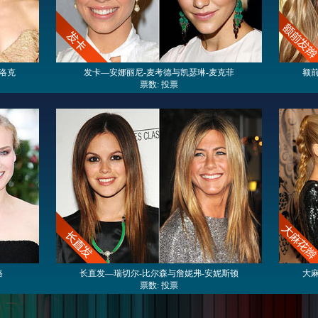
洛克
发卡—安娜丽尼-麦考德与凯瑟琳-麦克菲
额
票数:
投票
格
长直发—瑞切尔-比尔森与詹妮弗-安妮斯顿
大
票数:
投票