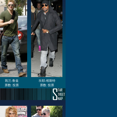
凯兰-鲁兹
坎耶-维斯特
票数:
投票
票数:
投票