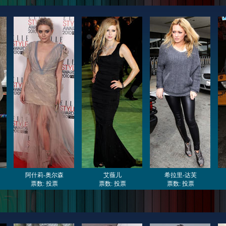
阿什莉-奥尔森
艾薇儿
希拉里-达芙
票数:
投票
票数:
投票
票数:
投票