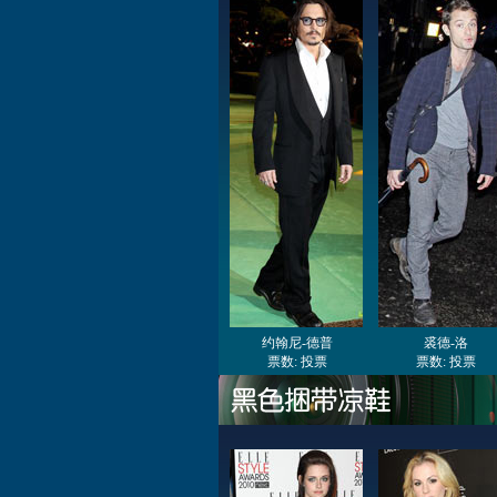
约翰尼-德普
裘德-洛
票数:
投票
票数:
投票