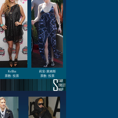
Ke$ha
莉安-莱姆斯
票数:
投票
票数:
投票