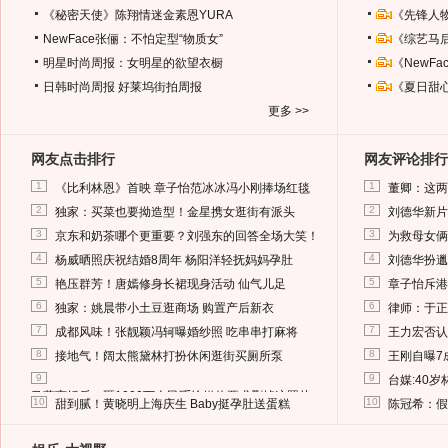
《秘密天使》陈翔情迷金素恩YURA
《先锋人
NewFace张俪：不怕定型“物质女”
《综艺马
明星时尚周报：女明星的欲望衣橱
《NewF
日韩时尚周报
好莱坞街拍周报
《夏日甜
更多 >>
网友点击排行
网友评论排行
1
1
《比利林恩》首映 章子怡范冰冰冯小刚捧场红毯
董卿：这两
2
2
独家：买菜也要拗造型！金星携女逛街有派头
刘德华新片
3
3
京东和奶茶哪个更重要？刘强东的回答全场大笑！
为救母女俩
4
4
杨威晒照庆祝结婚8周年 杨阳洋轻抚妈妈孕肚
刘德华扮邋
5
5
艳压群芳！唐嫣修身长裙现身活动 仙气儿足
章子怡斥港
6
6
独家：姚晨带小土豆逛商场 购置产后新衣
律师：于正
7
7
成都风味！张靓颖冯轲曝婚纱照 吃串串打麻将
王力宏否认
8
8
接地气！阔太熊黛林打扮休闲逛街买厕所泵
王刚自曝7
9
9
台媒:40
马蓉离婚后，砸1000万人民币给媒体要求删掉这照片
10
10
甜到腻！黄晓明上海庆生 Baby挺孕肚送蛋糕
陈冠希：假