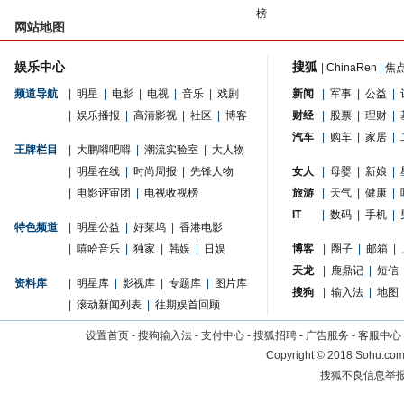
榜
网站地图
娱乐中心
搜狐
|
ChinaRen
|
焦
频道导航
|
明星
|
电影
|
电视
|
音乐
|
戏剧
新闻
|
军事
|
公益
|
|
娱乐播报
|
高清影视
|
社区
|
博客
财经
|
股票
|
理财
|
汽车
|
购车
|
家居
|
王牌栏目
|
大鹏嘚吧嘚
|
潮流实验室
|
大人物
|
明星在线
|
时尚周报
|
先锋人物
女人
|
母婴
|
新娘
|
|
电影评审团
|
电视收视榜
旅游
|
天气
|
健康
|
IT
|
数码
|
手机
|
特色频道
|
明星公益
|
好莱坞
|
香港电影
|
嘻哈音乐
|
独家
|
韩娱
|
日娱
博客
|
圈子
|
邮箱
|
天龙
|
鹿鼎记
|
短信
资料库
|
明星库
|
影视库
|
专题库
|
图片库
搜狗
|
输入法
|
地图
|
滚动新闻列表
|
往期娱首回顾
设置首页
-
搜狗输入法
-
支付中心
-
搜狐招聘
-
广告服务
-
客服中心
Copyright
©
2018 Sohu.com 
搜狐不良信息举