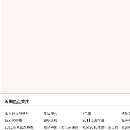
近期热点关注
永不磨灭的番号
夏日甜心
7电影
快乐
新还珠格格
姚明退役
2011上海车展
私募
2011高考试题答案
感动中国十大母亲评选
社区2010年度行业口碑
贵州