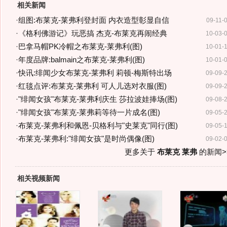
相关新闻
·
组图:布莱克-莱弗利登封面 内衣造型彰显自信
09-11-
·
《格利佛游记》玩恶搞 杰克-布莱克再闹经典
10-03-
·
巴拿马帽PK冷帽之布莱克-莱弗利(图)
10-01-
·
年度品牌:balmain之布莱克-莱弗利(图)
10-01-
·
快讯:绯闻少女布莱克-莱弗利 莉顿-梅斯特出场
09-09-
·
红毯点评:布莱克-莱弗利 可人儿选对衣服(图)
09-09-
·
"绯闻女孩"布莱克-莱弗利庆生 莎拉波娃捧场(图)
09-08-
·
"绯闻女孩"布莱克-莱弗莉等待一片成名(图)
09-05-
·
布莱克-莱弗利和佩恩-贝格利与"史莱克"同行(图)
09-05-
·
布莱克-莱弗利:"绯闻女孩"是时尚偶像(图)
09-02-
更多关于
布莱克 莱弗
的新闻>
相关视频新闻