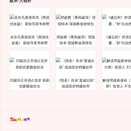
娱乐·大视野
吴亦凡香港宣传《西游伏
邓超携《乘风破浪》登陆
《健忘村》舒淇
妖篇》 获徐导星爷称赞
快本 现场释放表情包
覆，“村”出自
闫妮亦正亦谐占贺岁 喜剧
《情圣》肖央“真诚出轨”
解读邓超新身份《
也要颜值担当
或成贺岁档爆款帝
师》投资人 不