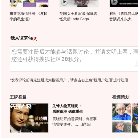
布莱克激情诠释 《皮帕·
英国女王看演出 探班古
解析《豚鼠特工队
李的私生活》
怪天后Lady Gaga
音演员来头大
我来说两句
(
0
)
*发表评论前请先注册成为搜狐用户，请点击右上角
“新用户注册”
进行注册！
王牌栏目
视频策划
先锋人物黄晓明：
感谢低潮 偶像重生
黄晓明开始意识到，有些事
情需要改变。……
[详细]