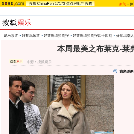
搜狐
ChinaRen
17173
焦点房地产
搜狗
新闻
-
体
娱乐频道
>
好莱坞频道
>
好莱坞街拍周报
>
好莱坞街拍周报四十四期
>
好莱坞潮人
本周最美之布莱克-莱
来源：
搜狐娱乐
我来说两