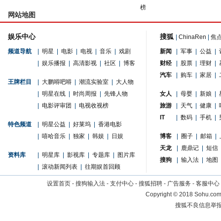
榜
网站地图
娱乐中心
搜狐
|
ChinaRen
|
焦
频道导航
|
明星
|
电影
|
电视
|
音乐
|
戏剧
新闻
|
军事
|
公益
|
|
娱乐播报
|
高清影视
|
社区
|
博客
财经
|
股票
|
理财
|
汽车
|
购车
|
家居
|
王牌栏目
|
大鹏嘚吧嘚
|
潮流实验室
|
大人物
|
明星在线
|
时尚周报
|
先锋人物
女人
|
母婴
|
新娘
|
|
电影评审团
|
电视收视榜
旅游
|
天气
|
健康
|
IT
|
数码
|
手机
|
特色频道
|
明星公益
|
好莱坞
|
香港电影
|
嘻哈音乐
|
独家
|
韩娱
|
日娱
博客
|
圈子
|
邮箱
|
天龙
|
鹿鼎记
|
短信
资料库
|
明星库
|
影视库
|
专题库
|
图片库
搜狗
|
输入法
|
地图
|
滚动新闻列表
|
往期娱首回顾
设置首页
-
搜狗输入法
-
支付中心
-
搜狐招聘
-
广告服务
-
客服中心
Copyright
©
2018 Sohu.com 
搜狐不良信息举