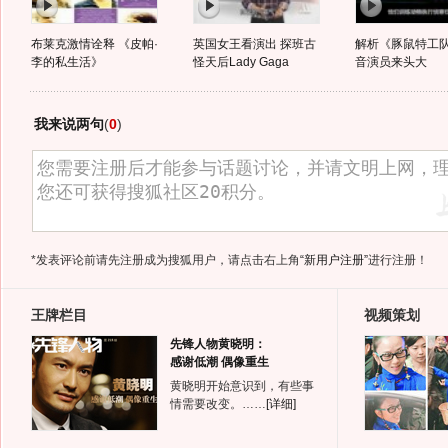
布莱克激情诠释 《皮帕·
英国女王看演出 探班古
解析《豚鼠特工队
李的私生活》
怪天后Lady Gaga
音演员来头大
我来说两句
(
0
)
*发表评论前请先注册成为搜狐用户，请点击右上角
“新用户注册”
进行注册！
王牌栏目
视频策划
先锋人物黄晓明：
感谢低潮 偶像重生
黄晓明开始意识到，有些事
情需要改变。……
[详细]