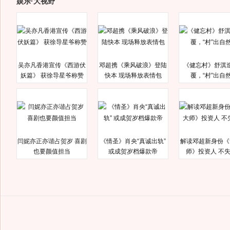
娱乐·大视野
吴亦凡香港宣传《西游伏
邓超携《乘风破浪》登陆
《健忘村》舒淇
妖篇》 获徐导星爷称赞
快本 现场释放表情包
覆，“村”出自
闫妮亦正亦谐占贺岁 喜剧
《情圣》肖央“真诚出轨”
解读邓超新身份《
也要颜值担当
或成贺岁档爆款帝
师》投资人 不