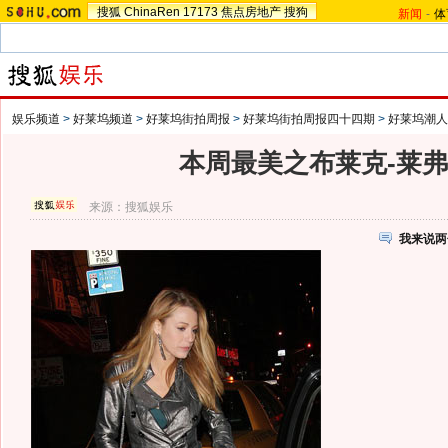
搜狐
ChinaRen
17173
焦点房地产
搜狗
新闻
-
体
娱乐频道
>
好莱坞频道
>
好莱坞街拍周报
>
好莱坞街拍周报四十四期
>
好莱坞潮人
本周最美之布莱克-莱弗
来源：
搜狐娱乐
我来说两