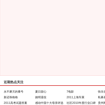
近期热点关注
永不磨灭的番号
夏日甜心
7电影
快乐
新还珠格格
姚明退役
2011上海车展
私募
2011高考试题答案
感动中国十大母亲评选
社区2010年度行业口碑
贵州