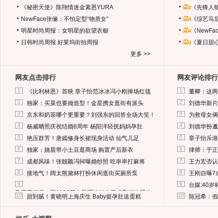
《秘密天使》陈翔情迷金素恩YURA
《先锋人
NewFace张俪：不怕定型“物质女”
《综艺马
明星时尚周报：女明星的欲望衣橱
《NewF
日韩时尚周报
好莱坞街拍周报
《夏日甜
更多 >>
网友点击排行
网友评论排行
1
1
《比利林恩》首映 章子怡范冰冰冯小刚捧场红毯
董卿：这两
2
2
独家：买菜也要拗造型！金星携女逛街有派头
刘德华新片
3
3
京东和奶茶哪个更重要？刘强东的回答全场大笑！
为救母女俩
4
4
杨威晒照庆祝结婚8周年 杨阳洋轻抚妈妈孕肚
刘德华扮邋
5
5
艳压群芳！唐嫣修身长裙现身活动 仙气儿足
章子怡斥港
6
6
独家：姚晨带小土豆逛商场 购置产后新衣
律师：于正
7
7
成都风味！张靓颖冯轲曝婚纱照 吃串串打麻将
王力宏否认
8
8
接地气！阔太熊黛林打扮休闲逛街买厕所泵
王刚自曝7
9
9
台媒:40
马蓉离婚后，砸1000万人民币给媒体要求删掉这照片
10
10
甜到腻！黄晓明上海庆生 Baby挺孕肚送蛋糕
陈冠希：假