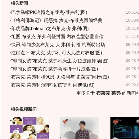
相关新闻
·
巴拿马帽PK冷帽之布莱克-莱弗利(图)
10-01-
·
《格利佛游记》玩恶搞 杰克-布莱克再闹经典
10-03-
·
年度品牌:balmain之布莱克-莱弗利(图)
10-01-
·
组图:布莱克-莱弗利登封面 内衣造型彰显自信
09-11-
·
快讯:绯闻少女布莱克-莱弗利 莉顿-梅斯特出场
09-09-
·
红毯点评:布莱克-莱弗利 可人儿选对衣服(图)
09-09-
·
"绯闻女孩"布莱克-莱弗利庆生 莎拉波娃捧场(图)
09-08-
·
"绯闻女孩"布莱克-莱弗莉等待一片成名(图)
09-05-
·
布莱克-莱弗利和佩恩-贝格利与"史莱克"同行(图)
09-05-
·
布莱克-莱弗利:"绯闻女孩"是时尚偶像(图)
09-02-
更多关于
布莱克 莱弗
的新闻>
相关视频新闻