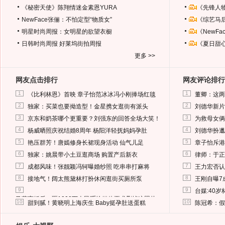
《秘密天使》陈翔情迷金素恩YURA
《先锋人
NewFace张俪：不怕定型“物质女”
《综艺马
明星时尚周报：女明星的欲望衣橱
《NewF
日韩时尚周报
好莱坞街拍周报
《夏日甜
更多 >>
网友点击排行
网友评论排行
1
1
《比利林恩》首映 章子怡范冰冰冯小刚捧场红毯
董卿：这两
2
2
独家：买菜也要拗造型！金星携女逛街有派头
刘德华新片
3
3
京东和奶茶哪个更重要？刘强东的回答全场大笑！
为救母女俩
4
4
杨威晒照庆祝结婚8周年 杨阳洋轻抚妈妈孕肚
刘德华扮邋
5
5
艳压群芳！唐嫣修身长裙现身活动 仙气儿足
章子怡斥港
6
6
独家：姚晨带小土豆逛商场 购置产后新衣
律师：于正
7
7
成都风味！张靓颖冯轲曝婚纱照 吃串串打麻将
王力宏否认
8
8
接地气！阔太熊黛林打扮休闲逛街买厕所泵
王刚自曝7
9
9
台媒:40
马蓉离婚后，砸1000万人民币给媒体要求删掉这照片
10
10
甜到腻！黄晓明上海庆生 Baby挺孕肚送蛋糕
陈冠希：假