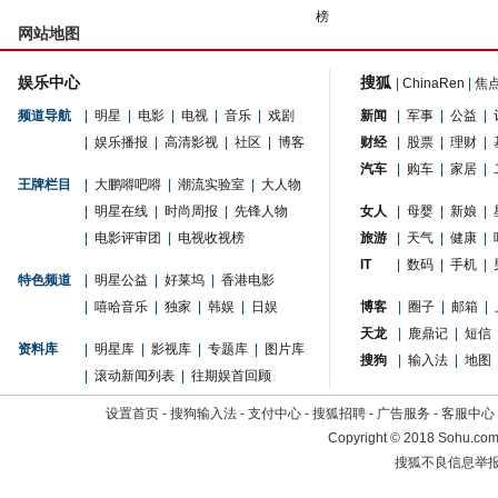
榜
网站地图
娱乐中心
搜狐
|
ChinaRen
|
焦
频道导航
|
明星
|
电影
|
电视
|
音乐
|
戏剧
新闻
|
军事
|
公益
|
|
娱乐播报
|
高清影视
|
社区
|
博客
财经
|
股票
|
理财
|
汽车
|
购车
|
家居
|
王牌栏目
|
大鹏嘚吧嘚
|
潮流实验室
|
大人物
|
明星在线
|
时尚周报
|
先锋人物
女人
|
母婴
|
新娘
|
|
电影评审团
|
电视收视榜
旅游
|
天气
|
健康
|
IT
|
数码
|
手机
|
特色频道
|
明星公益
|
好莱坞
|
香港电影
|
嘻哈音乐
|
独家
|
韩娱
|
日娱
博客
|
圈子
|
邮箱
|
天龙
|
鹿鼎记
|
短信
资料库
|
明星库
|
影视库
|
专题库
|
图片库
搜狗
|
输入法
|
地图
|
滚动新闻列表
|
往期娱首回顾
设置首页
-
搜狗输入法
-
支付中心
-
搜狐招聘
-
广告服务
-
客服中心
Copyright
©
2018 Sohu.com 
搜狐不良信息举