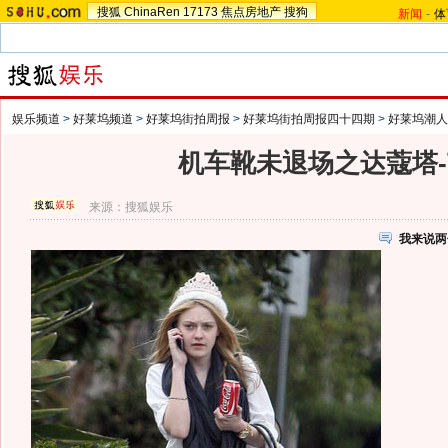
搜狐
ChinaRen
17173
焦点房地产
搜狗
新闻
-
体
娱乐频道
>
好莱坞频道
>
好莱坞街拍周报
>
好莱坞街拍周报四十四期
>
好莱坞潮人
机车靴未退场之达蔻塔
来源：
搜狐娱乐
我来说两