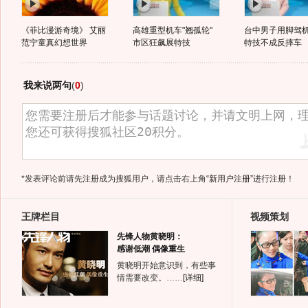
《菲比漫游奇境》 艾丽
高雄重型机车"翘孤轮"
台中男子用脚驾机
范宁童真幻想世界
市区狂飙展特技
特技不成反摔车
我来说两句
(
0
)
*发表评论前请先注册成为搜狐用户，请点击右上角
“新用户注册”
进行注册！
王牌栏目
视频策划
先锋人物黄晓明：
感谢低潮 偶像重生
黄晓明开始意识到，有些事
情需要改变。……
[详细]