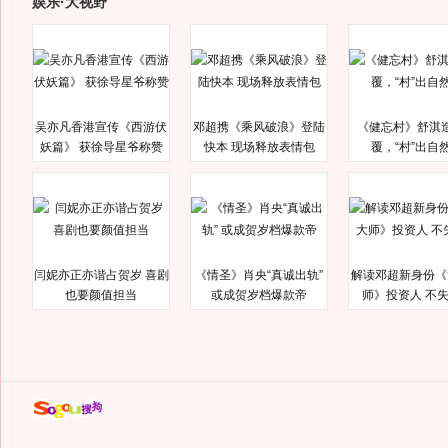
娱乐·大视野
吴亦凡香港宣传《西游伏
邓超携《乘风破浪》登陆
《健忘村》舒淇
妖篇》 获徐导星爷称赞
快本 现场释放表情包
覆，“村”出自
闫妮亦正亦谐占贺岁 喜剧
《情圣》肖央“真诚出轨”
解读邓超新身份《
也要颜值担当
或成贺岁档爆款帝
师》投资人 不