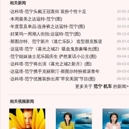
相关新闻
·
达科塔-范宁头戴王冠逛街 装扮个性十足
10-02-
·
本周最美之达寇特-范宁(图)
10-01-
·
年度普及单品:连身裤之达寇特-范宁(图)
10-01-
·
好莱坞一周潮人街拍:达寇特-范宁(图)
09-12-
·
斯图尔特、范宁新片《逃亡乐队》 造型朋克叛逆
09-07-
·
达寇塔-范宁《暮光之城2》吸血鬼形象曝光(图)
09-06-
·
范宁姐妹迪士尼乐园庆生 俨然童话小公主(图)
09-04-
·
达科塔-范宁将出演《暮光之城2:新月》(图)
09-03-
·
达寇塔-范宁携手克丽斯汀-斯图尔特扮摇滚青年
09-03-
·
达科塔-范宁优雅装扮出席"早安美国"节目(图)
09-02-
更多关于
范宁 机车
的新闻>
相关视频新闻