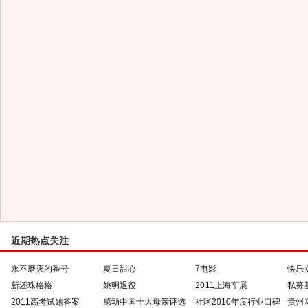
近期热点关注
永不磨灭的番号
夏日甜心
7电影
快乐
新还珠格格
姚明退役
2011上海车展
私募
2011高考试题答案
感动中国十大母亲评选
社区2010年度行业口碑
贵州