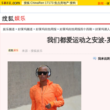
搜狐
ChinaRen
17173
焦点房地产
搜狗
新闻
-
体
娱乐频道
>
好莱坞频道
>
好莱坞街拍周报
>
好莱坞街拍周报四十四期
>
好莱坞潮人
我们都爱运动之安波-
来源：
搜狐娱乐
我来说两