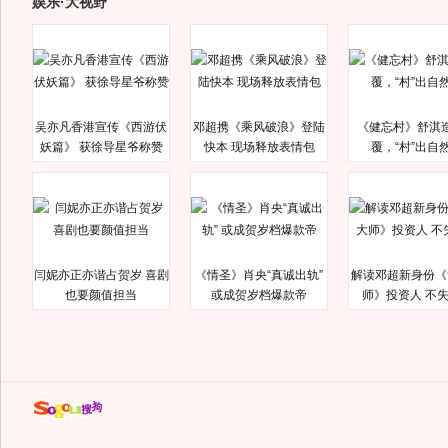
娱乐·大视野
吴亦凡香港宣传《西游伏
邓超携《乘风破浪》登陆
《健忘村》舒淇
妖篇》 获徐导星爷称赞
快本 现场释放表情包
覆，“村”出自
闫妮亦正亦谐占贺岁 喜剧
《情圣》肖央“真诚出轨”
解读邓超新身份《
也要颜值担当
或成贺岁档爆款帝
师》投资人 不