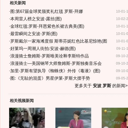
相关新闻
·
图:第67届金球奖颁奖礼红毯 罗斯-拜娜
10-01-
·
本周雷人榜之安波-露丝(图)
10-02-
·
金球红毯:罗斯-拜恩紫色长裙古典美(图)
10-01-
·
最雷瞬间之安波-罗斯(图)
10-01-
·
罗斯戴尔一家海滩度假 斯蒂芬妮红色比基尼惊艳(图
10-01-
·
好莱坞一周潮人街拍:安波-赫德(图)
09-11-
·
浪漫骑士詹姆斯-罗斯唯美诠释李斯特作品
09-10-
·
浪漫骑士—美国钢琴大师詹姆斯-罗斯独奏音乐会
09-10-
·
加里-罗斯有望执导《蜘蛛侠》外传《毒液》(图)
09-10-
·
图:《无耻的混蛋》男星伊莱-罗斯大摆手势
09-05-
更多关于
安波 罗斯
的新闻>
相关视频新闻