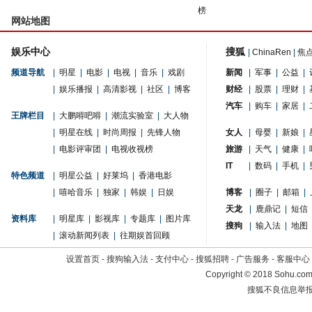
榜
网站地图
娱乐中心
搜狐
|
ChinaRen
|
焦
频道导航
|
明星
|
电影
|
电视
|
音乐
|
戏剧
新闻
|
军事
|
公益
|
|
娱乐播报
|
高清影视
|
社区
|
博客
财经
|
股票
|
理财
|
汽车
|
购车
|
家居
|
王牌栏目
|
大鹏嘚吧嘚
|
潮流实验室
|
大人物
|
明星在线
|
时尚周报
|
先锋人物
女人
|
母婴
|
新娘
|
|
电影评审团
|
电视收视榜
旅游
|
天气
|
健康
|
IT
|
数码
|
手机
|
特色频道
|
明星公益
|
好莱坞
|
香港电影
|
嘻哈音乐
|
独家
|
韩娱
|
日娱
博客
|
圈子
|
邮箱
|
天龙
|
鹿鼎记
|
短信
资料库
|
明星库
|
影视库
|
专题库
|
图片库
搜狗
|
输入法
|
地图
|
滚动新闻列表
|
往期娱首回顾
设置首页
-
搜狗输入法
-
支付中心
-
搜狐招聘
-
广告服务
-
客服中心
Copyright
©
2018 Sohu.com 
搜狐不良信息举