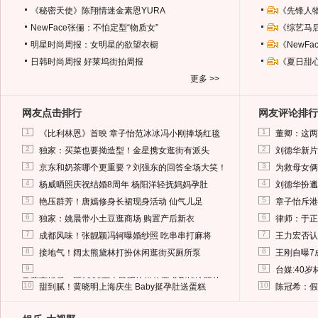
《秘密天使》陈翔情迷金素恩YURA
《先锋人
NewFace张俪：不怕定型“物质女”
《综艺马
明星时尚周报：女明星的欲望衣橱
《NewF
日韩时尚周报
好莱坞街拍周报
《夏日甜
更多 >>
网友点击排行
网友评论排行
1
1
《比利林恩》首映 章子怡范冰冰冯小刚捧场红毯
董卿：这两
2
2
独家：买菜也要拗造型！金星携女逛街有派头
刘德华新片
3
3
京东和奶茶哪个更重要？刘强东的回答全场大笑！
为救母女俩
4
4
杨威晒照庆祝结婚8周年 杨阳洋轻抚妈妈孕肚
刘德华扮邋
5
5
艳压群芳！唐嫣修身长裙现身活动 仙气儿足
章子怡斥港
6
6
独家：姚晨带小土豆逛商场 购置产后新衣
律师：于正
7
7
成都风味！张靓颖冯轲曝婚纱照 吃串串打麻将
王力宏否认
8
8
接地气！阔太熊黛林打扮休闲逛街买厕所泵
王刚自曝7
9
9
台媒:40
马蓉离婚后，砸1000万人民币给媒体要求删掉这照片
10
10
甜到腻！黄晓明上海庆生 Baby挺孕肚送蛋糕
陈冠希：假