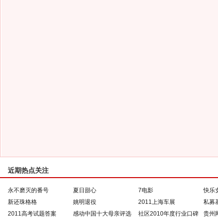
近期热点关注
永不磨灭的番号
夏日甜心
7电影
快乐
新还珠格格
姚明退役
2011上海车展
私募
2011高考试题答案
感动中国十大母亲评选
社区2010年度行业口碑
贵州