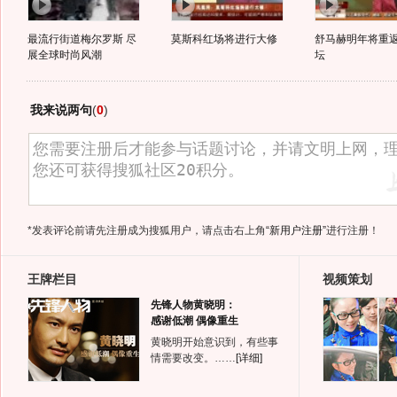
最流行街道梅尔罗斯 尽
莫斯科红场将进行大修
舒马赫明年将重返
展全球时尚风潮
坛
我来说两句
(
0
)
*发表评论前请先注册成为搜狐用户，请点击右上角
“新用户注册”
进行注册！
王牌栏目
视频策划
先锋人物黄晓明：
感谢低潮 偶像重生
黄晓明开始意识到，有些事
情需要改变。……
[详细]