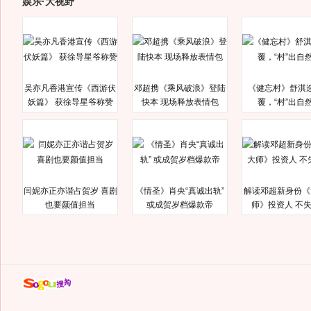
娱乐·大视野
吴亦凡香港宣传《西游伏
邓超携《乘风破浪》登陆
《健忘村》舒淇
妖篇》 获徐导星爷称赞
快本 现场释放表情包
覆，“村”出自
闫妮亦正亦谐占贺岁 喜剧
《情圣》肖央“真诚出轨”
解读邓超新身份《
也要颜值担当
或成贺岁档爆款帝
师》投资人 不