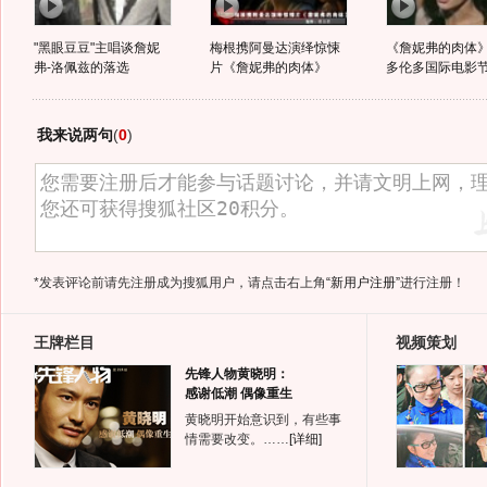
"黑眼豆豆"主唱谈詹妮
梅根携阿曼达演绎惊悚
《詹妮弗的肉体》
弗-洛佩兹的落选
片《詹妮弗的肉体》
多伦多国际电影
我来说两句
(
0
)
*发表评论前请先注册成为搜狐用户，请点击右上角
“新用户注册”
进行注册！
王牌栏目
视频策划
先锋人物黄晓明：
感谢低潮 偶像重生
黄晓明开始意识到，有些事
情需要改变。……
[详细]