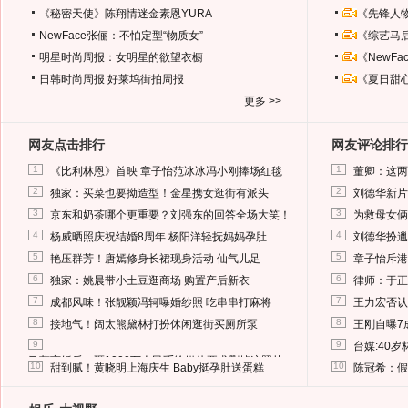
《秘密天使》陈翔情迷金素恩YURA
《先锋人
NewFace张俪：不怕定型“物质女”
《综艺马
明星时尚周报：女明星的欲望衣橱
《NewF
日韩时尚周报
好莱坞街拍周报
《夏日甜
更多 >>
网友点击排行
网友评论排行
1
1
《比利林恩》首映 章子怡范冰冰冯小刚捧场红毯
董卿：这两
2
2
独家：买菜也要拗造型！金星携女逛街有派头
刘德华新片
3
3
京东和奶茶哪个更重要？刘强东的回答全场大笑！
为救母女俩
4
4
杨威晒照庆祝结婚8周年 杨阳洋轻抚妈妈孕肚
刘德华扮邋
5
5
艳压群芳！唐嫣修身长裙现身活动 仙气儿足
章子怡斥港
6
6
独家：姚晨带小土豆逛商场 购置产后新衣
律师：于正
7
7
成都风味！张靓颖冯轲曝婚纱照 吃串串打麻将
王力宏否认
8
8
接地气！阔太熊黛林打扮休闲逛街买厕所泵
王刚自曝7
9
9
台媒:40
马蓉离婚后，砸1000万人民币给媒体要求删掉这照片
10
10
甜到腻！黄晓明上海庆生 Baby挺孕肚送蛋糕
陈冠希：假