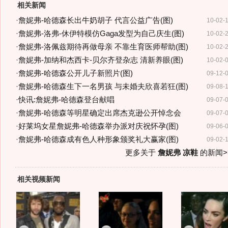
相关新闻
·
詹妮弗-哈德森长出牛奶胡子 代言公益广告(图)
10-02-
·
詹妮弗-洛弗-休伊特模仿Gaga发型为自己庆生(图)
10-02-
·
詹妮弗-洛佩兹期待再做母亲 不靠生育医师帮助(图)
10-02-
·
詹妮弗-加纳和杰西卡-贝尔齐登杂志 清新养眼(图)
10-02-
·
詹妮弗-哈德森公开儿子新照片(图)
09-12-
·
詹妮弗-哈德森生下一名男孩 与未婚夫欣喜若狂(图)
09-08-
·
快讯:詹妮弗-哈德森登台献唱
09-07-
·
詹妮弗-哈德森等明星确定出席杰克逊公开悼念会
09-07-
·
好莱坞女星詹妮弗-哈德森举办派对庆祝怀孕(图)
09-06-
·
詹妮弗-哈德森成有色人种形象颁奖礼大赢家(图)
09-02-
更多关于
詹妮弗 凉鞋
的新闻>
相关视频新闻