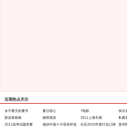
近期热点关注
永不磨灭的番号
夏日甜心
7电影
快乐
新还珠格格
姚明退役
2011上海车展
私募
2011高考试题答案
感动中国十大母亲评选
社区2010年度行业口碑
贵州