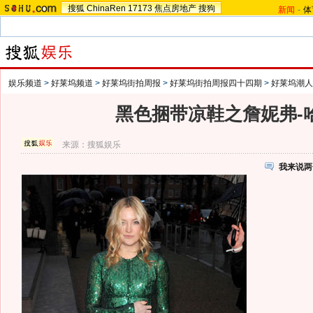
搜狐
ChinaRen
17173
焦点房地产
搜狗
新闻
-
体
娱乐频道
>
好莱坞频道
>
好莱坞街拍周报
>
好莱坞街拍周报四十四期
>
好莱坞潮人
黑色捆带凉鞋之詹妮弗-
来源：
搜狐娱乐
我来说两