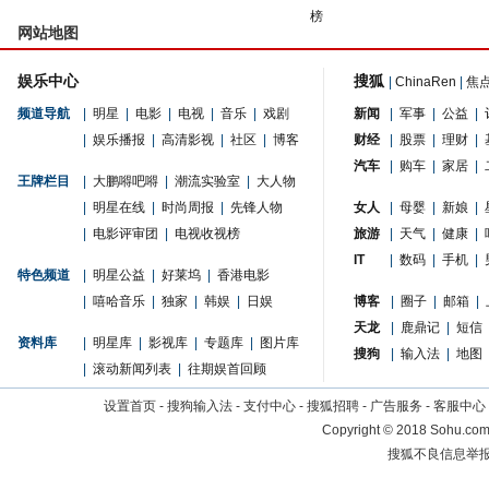
榜
网站地图
娱乐中心
搜狐
|
ChinaRen
|
焦
频道导航
|
明星
|
电影
|
电视
|
音乐
|
戏剧
新闻
|
军事
|
公益
|
|
娱乐播报
|
高清影视
|
社区
|
博客
财经
|
股票
|
理财
|
汽车
|
购车
|
家居
|
王牌栏目
|
大鹏嘚吧嘚
|
潮流实验室
|
大人物
|
明星在线
|
时尚周报
|
先锋人物
女人
|
母婴
|
新娘
|
|
电影评审团
|
电视收视榜
旅游
|
天气
|
健康
|
IT
|
数码
|
手机
|
特色频道
|
明星公益
|
好莱坞
|
香港电影
|
嘻哈音乐
|
独家
|
韩娱
|
日娱
博客
|
圈子
|
邮箱
|
天龙
|
鹿鼎记
|
短信
资料库
|
明星库
|
影视库
|
专题库
|
图片库
搜狗
|
输入法
|
地图
|
滚动新闻列表
|
往期娱首回顾
设置首页
-
搜狗输入法
-
支付中心
-
搜狐招聘
-
广告服务
-
客服中心
Copyright
©
2018 Sohu.com 
搜狐不良信息举