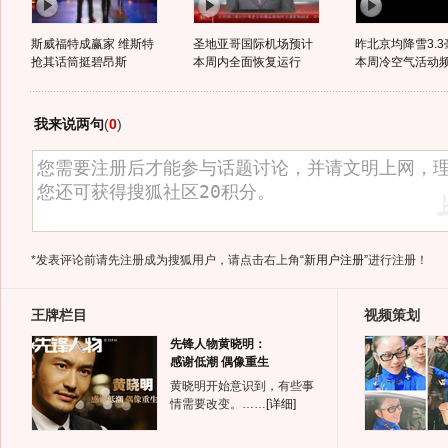
斯威福特成赢家 维斯特
圣地亚哥国际机场预计
昨北京均降雪3.3
抢其话筒挺碧昂斯
本周内全面恢复运行
本周冷空气活动
我来说两句
(
0
)
*发表评论前请先注册成为搜狐用户，请点击右上角
“新用户注册”
进行注册！
王牌栏目
视频策划
先锋人物黄晓明：
感谢低潮 偶像重生
黄晓明开始意识到，有些事
情需要改变。……
[详细]