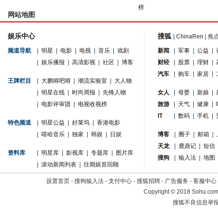
榜
网站地图
娱乐中心
搜狐
|
ChinaRen
|
焦
频道导航
|
明星
|
电影
|
电视
|
音乐
|
戏剧
新闻
|
军事
|
公益
|
|
娱乐播报
|
高清影视
|
社区
|
博客
财经
|
股票
|
理财
|
汽车
|
购车
|
家居
|
王牌栏目
|
大鹏嘚吧嘚
|
潮流实验室
|
大人物
|
明星在线
|
时尚周报
|
先锋人物
女人
|
母婴
|
新娘
|
|
电影评审团
|
电视收视榜
旅游
|
天气
|
健康
|
IT
|
数码
|
手机
|
特色频道
|
明星公益
|
好莱坞
|
香港电影
|
嘻哈音乐
|
独家
|
韩娱
|
日娱
博客
|
圈子
|
邮箱
|
天龙
|
鹿鼎记
|
短信
资料库
|
明星库
|
影视库
|
专题库
|
图片库
搜狗
|
输入法
|
地图
|
滚动新闻列表
|
往期娱首回顾
设置首页
-
搜狗输入法
-
支付中心
-
搜狐招聘
-
广告服务
-
客服中心
Copyright
©
2018 Sohu.com 
搜狐不良信息举