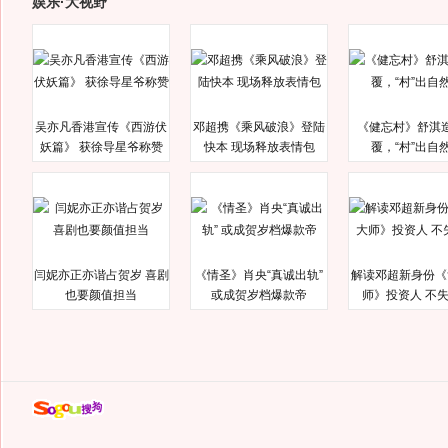
娱乐·大视野
吴亦凡香港宣传《西游伏
邓超携《乘风破浪》登陆
《健忘村》舒淇
妖篇》 获徐导星爷称赞
快本 现场释放表情包
覆，“村”出自
闫妮亦正亦谐占贺岁 喜剧
《情圣》肖央“真诚出轨”
解读邓超新身份《
也要颜值担当
或成贺岁档爆款帝
师》投资人 不