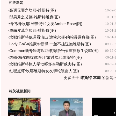
相关新闻
·
高调无罪之坎耶-维斯特(图)
10-02-
·
型男秀之艾德-维斯特维克(图)
10-01-
·
情侣档:坎耶-维斯特和女友Amber Rose(图)
10-01-
·
华丽皮草之坎耶-维斯特(图)
10-01-
·
坎耶维斯特低调看演出 遭埃尔顿-约翰暴露身份(图)
10-01-
·
Lady GaGa推豪华新碟 一丝不挂送抱维斯特(图)
09-12-
·
Common新专辑与坎耶维斯特合作 重归原生说唱(图)
09-12-
·
约翰-梅尔向媒体呼吁"放过坎耶维斯特"(图)
09-11-
·
坎耶维斯特惊人举动吓坏泰勒斯威夫特(图)
09-09-
·
红毯点评:坎耶维斯特女友蟒蛇装雷人(图)
09-09-
更多关于
维斯特 本周
的新闻>
相关视频新闻