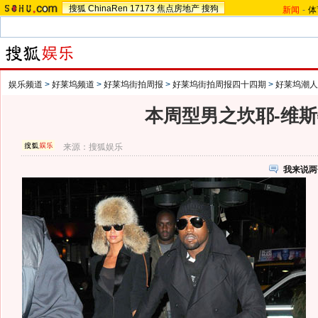
搜狐
ChinaRen
17173
焦点房地产
搜狗
新闻
-
体
娱乐频道
>
好莱坞频道
>
好莱坞街拍周报
>
好莱坞街拍周报四十四期
>
好莱坞潮人
本周型男之坎耶-维
来源：
搜狐娱乐
我来说两