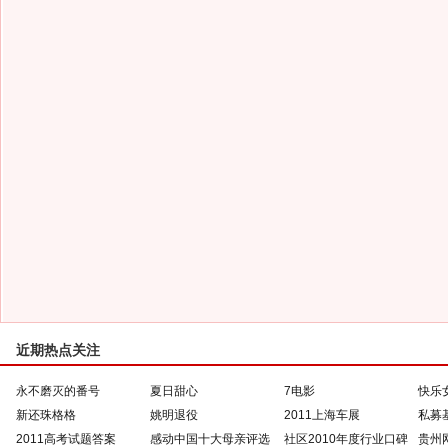
近期热点关注
永不磨灭的番号
夏日甜心
7电影
快乐
新还珠格格
姚明退役
2011上海车展
私募
2011高考试题答案
感动中国十大母亲评选
社区2010年度行业口碑
贵州