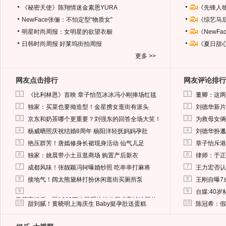
《秘密天使》陈翔情迷金素恩YURA
《先锋人
NewFace张俪：不怕定型“物质女”
《综艺马
明星时尚周报：女明星的欲望衣橱
《NewF
日韩时尚周报
好莱坞街拍周报
《夏日甜
更多 >>
网友点击排行
网友评论排行
1
1
《比利林恩》首映 章子怡范冰冰冯小刚捧场红毯
董卿：这两
2
2
独家：买菜也要拗造型！金星携女逛街有派头
刘德华新片
3
3
京东和奶茶哪个更重要？刘强东的回答全场大笑！
为救母女俩
4
4
杨威晒照庆祝结婚8周年 杨阳洋轻抚妈妈孕肚
刘德华扮邋
5
5
艳压群芳！唐嫣修身长裙现身活动 仙气儿足
章子怡斥港
6
6
独家：姚晨带小土豆逛商场 购置产后新衣
律师：于正
7
7
成都风味！张靓颖冯轲曝婚纱照 吃串串打麻将
王力宏否认
8
8
接地气！阔太熊黛林打扮休闲逛街买厕所泵
王刚自曝7
9
9
台媒:40
马蓉离婚后，砸1000万人民币给媒体要求删掉这照片
10
10
甜到腻！黄晓明上海庆生 Baby挺孕肚送蛋糕
陈冠希：假