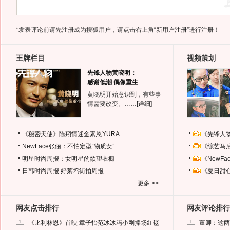
*发表评论前请先注册成为搜狐用户，请点击右上角
“新用户注册”
进行注册！
王牌栏目
视频策划
先锋人物黄晓明：
感谢低潮 偶像重生
黄晓明开始意识到，有些事
情需要改变。……
[详细]
《秘密天使》陈翔情迷金素恩YURA
《先锋人
NewFace张俪：不怕定型“物质女”
《综艺马
明星时尚周报：女明星的欲望衣橱
《NewF
日韩时尚周报
好莱坞街拍周报
《夏日甜
更多 >>
网友点击排行
网友评论排行
1
1
《比利林恩》首映 章子怡范冰冰冯小刚捧场红毯
董卿：这两