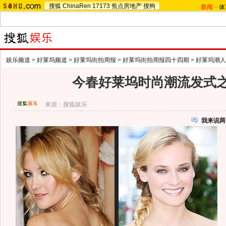
搜狐
ChinaRen
17173
焦点房地产
搜狗
新闻
-
体
娱乐频道
>
好莱坞频道
>
好莱坞街拍周报
>
好莱坞街拍周报四十四期
>
好莱坞潮人
今春好莱坞时尚潮流发式
来源：
搜狐娱乐
我来说两