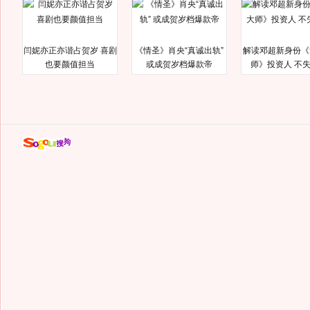
闫妮亦正亦谐占贺岁 喜剧
《情圣》肖央“真诚出轨”
解读邓超新身份《
也要颜值担当
或成贺岁档爆款帝
师》投资人 不