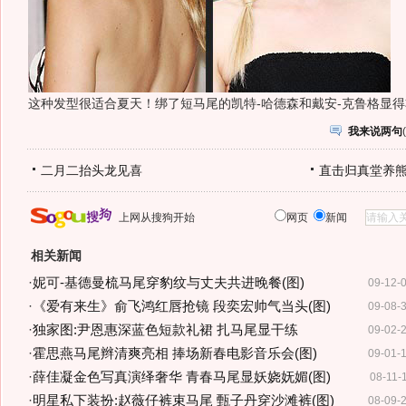
这种发型很适合夏天！绑了短马尾的凯特-哈德森和戴安-克鲁格显
我来说两句
(
二月二抬头龙见喜
直击归真堂养
上网从搜狗开始
网页
新闻
相关新闻
·
妮可-基德曼梳马尾穿豹纹与丈夫共进晚餐(图)
09-12-
·
《爱有来生》俞飞鸿红唇抢镜 段奕宏帅气当头(图)
09-08-
·
独家图:尹恩惠深蓝色短款礼裙 扎马尾显干练
09-02-
·
霍思燕马尾辫清爽亮相 捧场新春电影音乐会(图)
09-01-
·
薛佳凝金色写真演绎奢华 青春马尾显妖娆妩媚(图)
08-11-
·
明星私下装扮:赵薇仔裤束马尾 甄子丹穿沙滩裤(图)
08-09-