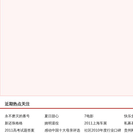
近期热点关注
永不磨灭的番号
夏日甜心
7电影
快乐
新还珠格格
姚明退役
2011上海车展
私募
2011高考试题答案
感动中国十大母亲评选
社区2010年度行业口碑
贵州