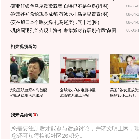
·
萧亚轩银色马尾载歌载舞 自曝已不是单身(组图)
08-06-
·
谢霆锋郑希怡现身成都 范冰冰扎马尾显青春(图)
08-04-
·
安在旭日本个唱火爆 扎马尾辫帅气十足(图)
08-04-
·
巩俐周迅孔维齐现上海滩 奢华派对各展别样风情(图
08-03-
相关视频新闻
大陆直航台湾本岛首艘
全球最小9岁电脑神童
美国9岁女童成为
客轮从福州马尾出发
成微软系统工程师
微软认证工程师
我来说两句
(
0
)