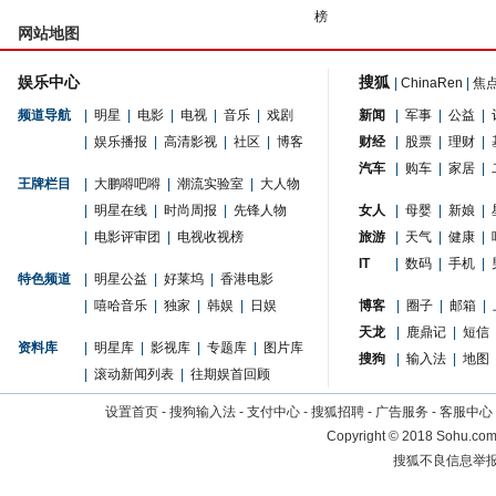
榜
网站地图
娱乐中心
搜狐
|
ChinaRen
|
焦
频道导航
|
明星
|
电影
|
电视
|
音乐
|
戏剧
新闻
|
军事
|
公益
|
|
娱乐播报
|
高清影视
|
社区
|
博客
财经
|
股票
|
理财
|
汽车
|
购车
|
家居
|
王牌栏目
|
大鹏嘚吧嘚
|
潮流实验室
|
大人物
|
明星在线
|
时尚周报
|
先锋人物
女人
|
母婴
|
新娘
|
|
电影评审团
|
电视收视榜
旅游
|
天气
|
健康
|
IT
|
数码
|
手机
|
特色频道
|
明星公益
|
好莱坞
|
香港电影
|
嘻哈音乐
|
独家
|
韩娱
|
日娱
博客
|
圈子
|
邮箱
|
天龙
|
鹿鼎记
|
短信
资料库
|
明星库
|
影视库
|
专题库
|
图片库
搜狗
|
输入法
|
地图
|
滚动新闻列表
|
往期娱首回顾
设置首页
-
搜狗输入法
-
支付中心
-
搜狐招聘
-
广告服务
-
客服中心
Copyright
©
2018 Sohu.com 
搜狐不良信息举