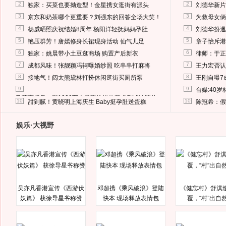
2
2
独家：买菜也要拗造型！金星携女逛街有派头
刘德华新片
3
3
京东和奶茶哪个更重要？刘强东的回答全场大笑！
为救母女俩
4
4
杨威晒照庆祝结婚8周年 杨阳洋轻抚妈妈孕肚
刘德华扮邋
5
5
艳压群芳！唐嫣修身长裙现身活动 仙气儿足
章子怡斥港
6
6
独家：姚晨带小土豆逛商场 购置产后新衣
律师：于正
7
7
成都风味！张靓颖冯轲曝婚纱照 吃串串打麻将
王力宏否认
8
8
接地气！阔太熊黛林打扮休闲逛街买厕所泵
王刚自曝7
9
9
台媒:40
马蓉离婚后，砸1000万人民币给媒体要求删掉这照片
10
10
甜到腻！黄晓明上海庆生 Baby挺孕肚送蛋糕
陈冠希：假
娱乐·大视野
吴亦凡香港宣传《西游伏
邓超携《乘风破浪》登陆
《健忘村》舒淇
妖篇》 获徐导星爷称赞
快本 现场释放表情包
覆，“村”出自