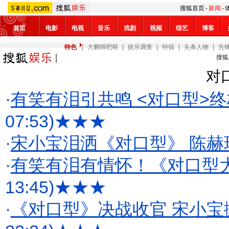
搜狐首页
-
新闻
-
首页
电影
电视
音乐
戏剧
视频
综艺
博客
特色
|
大鹏嘚吧嘚
|
娱乐调查
|
特搞
|
头条人物
|
先
搜狐
对
·
有笑有泪引共鸣 <对口型>
07:53)
★★★
·
宋小宝泪洒《对口型》 陈赫现
·
有笑有泪有情怀！《对口型
13:45)
★★★
·
《对口型》决战收官 宋小