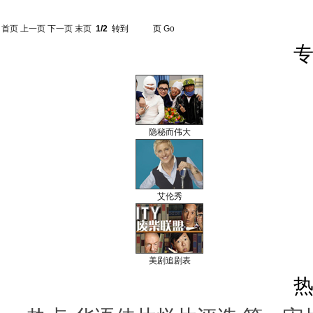
首页
上一页
下一页
末页
1/2
转到
页
Go
专
隐秘而伟大
艾伦秀
美剧追剧表
热