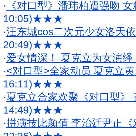
·
《对口型》潘玮柏遭强吻 女
10:05)
★★★
·
汪东城cos二次元少女洛天
20:49)
★★★
·
爱女情深！ 夏克立为女演绎
·
<对口型>全家动员 夏克立
16:11)
★★★
·
夏克立合家欢聚《对口型》
14:49)
★★★
·
拼演技比颜值 李治廷尹正《