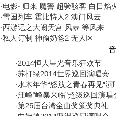
·电影-
归来
魔警
超验骇客
白日焰
·
雪国列车
霍比特人2
澳门风云
·
西游记之大闹天宫
风暴
等风来
·
私人订制
神偷奶爸2
无人区
音
·
2014恒大星光音乐狂欢节
·
苏打绿2014世界巡回演唱会
·
水木年华“怒放之青春再见”演
·
汪峰“峰暴来临”超级巡回演唱
·
第25届台湾金曲奖颁奖典礼