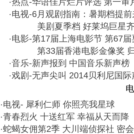
·热点-
华语佳片烂片评选
第一审
·电视-
6月观剧指南：暑期档提前
美剧夏季档 好莱坞巨星
·电影-
第17届上海电影节
第67
第33届香港电影金像奖
·音乐-
新声报到
中国音乐新声榜
·戏剧-
无声尖叫
2014贝利尼国
电
·电视-
犀利仁师
你照亮我星球
·
青春烈火
十送红军
幸福从天而降
·
蛇蝎女佣第2季
大川端侦探社
密会