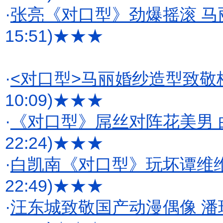
·
张亮《对口型》劲爆摇滚 
15:51)
★★★
·
<对口型>马丽婚纱造型致敬
10:09)
★★★
·
《对口型》屌丝对阵花美男
22:24)
★★★
·
白凯南《对口型》玩坏谭维
22:49)
★★★
·
汪东城致敬国产动漫偶像 潘