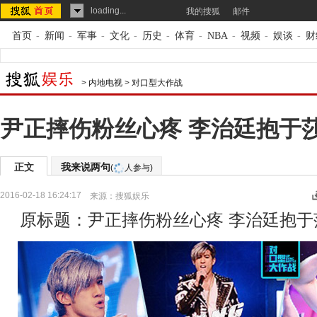
loading...
我的搜狐
邮件
首页
-
新闻
-
军事
-
文化
-
历史
-
体育
-
NBA
-
视频
-
娱谈
-
财
>
内地电视
>
对口型大作战
尹正摔伤粉丝心疼 李治廷抱于莎
正文
我来说两句
(
人参与)
2016-02-18 16:24:17
来源：
搜狐娱乐
原标题：尹正摔伤粉丝心疼 李治廷抱于