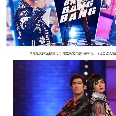
李治廷变身“金刚芭比”，炫酷白发作战Bigbang。（点击进入组
动物系恋人啊 | 钟欣潼体验爱情哲学
南方