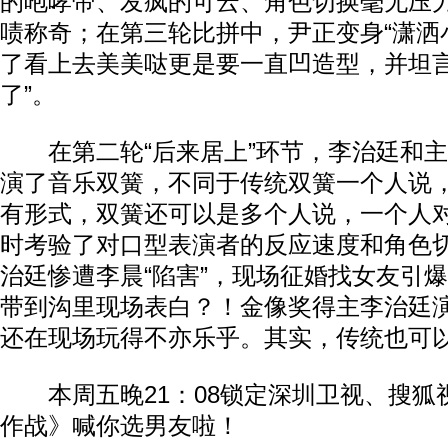
的咆哮帝、发疯的可云、角色切换毫无压
啧称奇；在第三轮比拼中，尹正变身“潇洒
了看上去美美哒更是要一直凹造型，并坦言
了”。
在第二轮“后来居上”环节，李治廷和主
演了音乐双簧，不同于传统双簧一个人说
有形式，双簧还可以是多个人说，一个人
时考验了对口型表演者的反应速度和角色
治廷惨遭李晨“陷害”，现场征婚找女友引
带到沟里现场表白？！金像奖得主李治廷
还在现场玩得不亦乐乎。其实，传统也可以很f
本周五晚21：08锁定深圳卫视、搜狐
作战》喊你选男友啦！