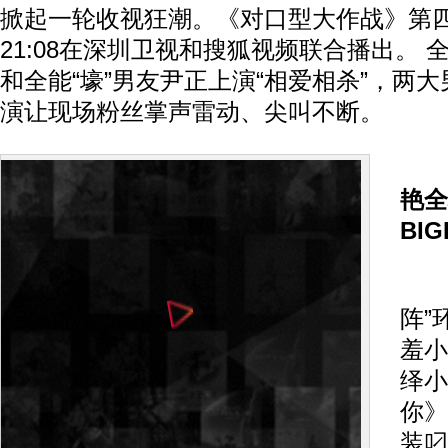
掀起一轮收视狂潮。《对口型大作战》第
21:08在深圳卫视和搜狐视频联合播出。 全
和全能“壕”男友尹正上演“相爱相杀”，两
演让现场粉丝掌声雷动、尖叫不断。
李
艳全
BI
在
阵”
羞小
绎小
你》
装叼