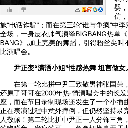
婴，
仿，
施“电话诈骗”；而在第三轮“谁与争疯”中
全场，一身皮衣帅气演绎BIGBANG热单《B
BANG》,加上完美的舞蹈，引得粉丝尖叫
比演唱会。
尹正变“潇洒小姐”性感热舞 坦言做女
在第一轮比拼中尹正致敬男神
张国荣
还原了哥哥在2000年热·情演唱会中的长
座，而在节目录制现场还发生了一个小插
正在表演过程中意外摔倒，但仍然坚持录
人敬佩！第二轮比拼中尹正一人分饰三角