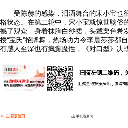
受陈赫的感染，泪洒舞台的宋小宝也很
格状态。在第二轮中，宋小宝就惊世骇俗的
撼了观众，身着抹胸白纱裙，头戴栗色卷
授“宝氏”招牌舞，热场功力令李晨莎莎都
有感人至深也有疯癫魔性，《对口型》决
手机看新闻