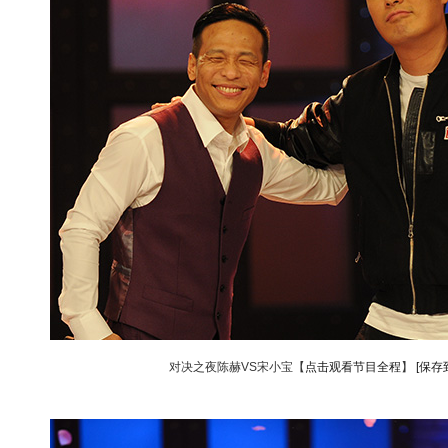
对决之夜陈赫VS宋小宝【
点击观看节目全程
】
[保存
动物系恋人啊 | 钟欣潼体验爱情哲学
南方