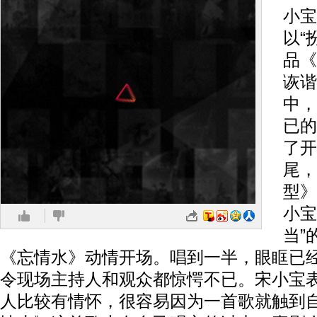
小宝
以“
品《
诙谐
中，
已的
了开
尾，
型》
小宝
当”
《忘情水》动情开场。唱到一半，眼眶已
令现场主持人和观众都惊愕不已。宋小宝
人比较有情怀，很容易因为一首歌就触到