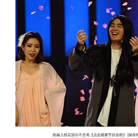
陈赫入桃花源乐不思蜀【
点击观看节目全程
】
[保存