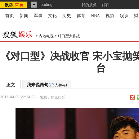
loading...
我的搜狐
邮件
首页
-
新闻
-
军事
-
文化
-
历史
-
体育
-
NBA
-
视频
-
娱谈
-
财
>
内地电视
>
对口型大作战
《对口型》决战收官 宋小宝抛
台
正文
我来说两句
(
人参与)
2016-04-01 22:24:38
来源：
搜狐娱乐