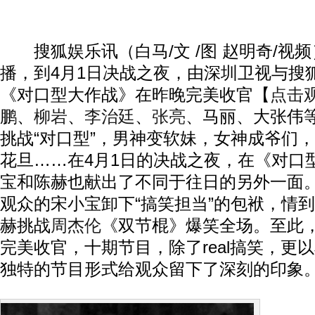
搜狐娱乐讯（白马/文 /图 赵明奇/视频
播，到4月1日决战之夜，由深圳卫视与搜
《对口型大作战》在昨晚完美收官【
点击
鹏、
柳岩
、
李治廷
、
张亮
、马丽、大张伟
挑战“对口型”，男神变软妹，女神成爷们
花旦……在4月1日的决战之夜，在《对口
宝和陈赫也献出了不同于往日的另外一面。
观众的宋小宝卸下“搞笑担当”的包袱，情
赫挑战
周杰伦
《双节棍》爆笑全场。至此
完美收官，十期节目，除了real搞笑，更以
独特的节目形式给观众留下了深刻的印象
喜