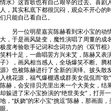
情水》这首歌也有自己艰辛的过去。喜剧
人，其实私底下都很沉闷，观众不开心的
们只能自己看自己。
另一位明星嘉宾陈赫看到宋小宝的动情“
大，于是画风陡变，魔性演唱了周董的成
极度考验歌手记词和念词功力的《双节棍
笑料十足，一曲唱罢方兴未艾，陈赫又表
子》，画风相当感人，全场爆笑不断。腾
源》也被陈赫进行了全新的演绎。披头散发
入桃花源，福气爆棚遇成群美女侃侃而“歌
陈赫，会安排贝壳里出来一个大美女，结
却躲进了宋小宝扮演的“绝世美女”，打开
地，“妖娆”的宋小宝“挑逗”陈赫，那画面
眼。