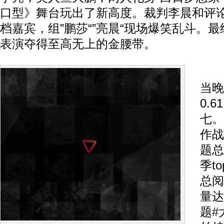
口型》舞台玩出了新高度。裁判李晨和评
档嘉宾，组”鹏莎“”亮晨“现场爆笑乱斗。
表演夺得至高无上的金腰带。
《
当晚
0.
七。
作战
题总
季t
总阅
量达
题#