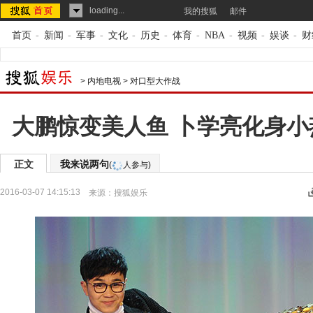
loading...
我的搜狐
邮件
首页
-
新闻
-
军事
-
文化
-
历史
-
体育
-
NBA
-
视频
-
娱谈
-
财
>
内地电视
>
对口型大作战
大鹏惊变美人鱼 卜学亮化身
正文
我来说两句
(
人参与)
2016-03-07 14:15:13
来源：
搜狐娱乐