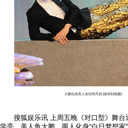
大鹏化身美人鱼惊艳亮相
[保存到相册]
动物系恋人啊 | 钟欣潼体验爱情哲学
南方
搜狐娱乐讯 上周五晚《对口型》舞台
学亮，美人鱼大鹏，两人化身“白日梦想家