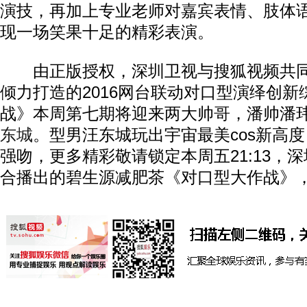
演技，再加上专业老师对嘉宾表情、肢体
现一场笑果十足的精彩表演。
由正版授权，深圳卫视与搜狐视频共同
倾力打造的2016网台联动对口型演绎创
战》本周第七期将迎来两大帅哥，潘帅潘玮
东城
。型男汪东城玩出宇宙最美cos新高
强吻，更多精彩敬请锁定本周五21:13，
合播出的碧生源减肥茶《对口型大作战》