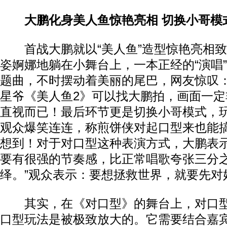
大鹏化身美人鱼惊艳亮相 切换小哥模
首战大鹏就以“美人鱼”造型惊艳亮相致
姿婀娜地躺在小舞台上，一本正经的“演唱
题曲，不时摆动着美丽的尾巴，网友惊叹
星爷《美人鱼2》可以找大鹏拍，画面一
直视而已！最后环节更是切换小哥模式，
观众爆笑连连，称煎饼侠对起口型来也能
想到！对于对口型这种表演方式，大鹏表示
要有很强的节奏感，比正常唱歌夸张三分
绎。”观众表示：要想拯救世界，就要先对
其实，在《对口型》的舞台上，对口型
口型玩法是被极致放大的。它需要结合嘉