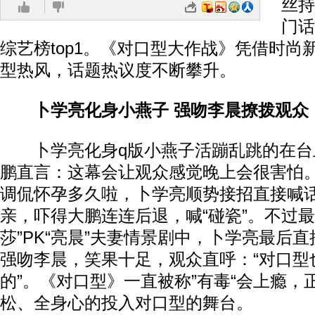
丝持
门话
综艺榜top1。《对口型大作战》凭借时尚
型热风，话题热议度不断攀升。
卜学亮化身小燕子 强吻李晨撩拨观众
卜学亮化身q版小燕子活蹦乱跳的在台上
鹏直言：这幕会让观众感觉晚上会很害怕。
调侃怀孕多久啦，卜学亮顺势接招直接喊
亲，吓得大鹏连连后退，喊“碰瓷”。不过最
莎”PK“亮晨”夫妻情景剧中，卜学亮最后
强吻李晨，笑果十足，观众直呼：“对口型
的”。《对口型》一直被称”有毒“会上瘾，
松、全身心的投入对口型的舞台。