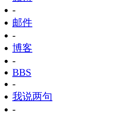
-
邮件
-
博客
-
BBS
-
我说两句
-