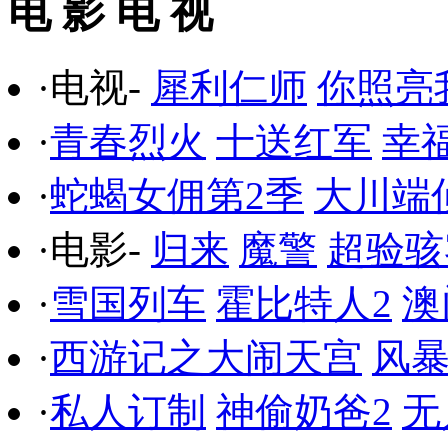
电 影 电 视
·电视-
犀利仁师
你照亮
·
青春烈火
十送红军
幸
·
蛇蝎女佣第2季
大川端
·电影-
归来
魔警
超验骇
·
雪国列车
霍比特人2
澳
·
西游记之大闹天宫
风
·
私人订制
神偷奶爸2
无