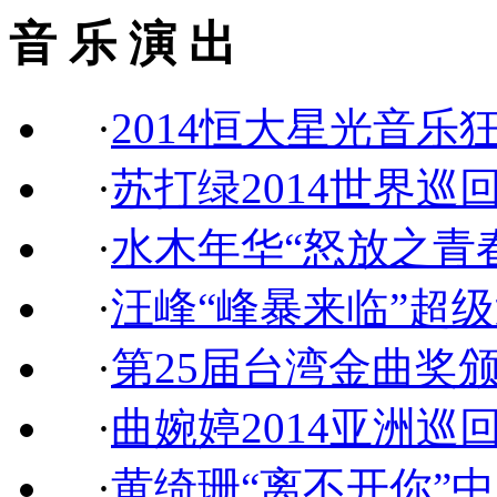
音 乐 演 出
·
2014恒大星光音乐
·
苏打绿2014世界巡
·
水木年华“怒放之青
·
汪峰“峰暴来临”超
·
第25届台湾金曲奖
·
曲婉婷2014亚洲巡
·
黄绮珊“离不开你”