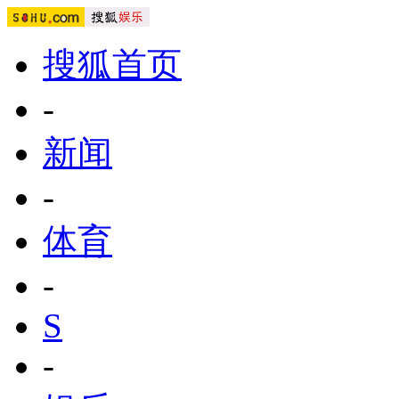
搜狐首页
-
新闻
-
体育
-
S
-