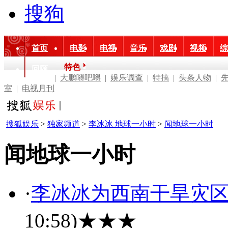
搜狗
首页
电影
电视
音乐
戏剧
视频
综
特色
回顾
|
大鹏嘚吧嘚
|
娱乐调查
|
特搞
|
头条人物
|
室
|
电视月刊
搜狐娱乐
>
独家频道
>
李冰冰 地球一小时
>
闻地球一小时
闻地球一小时
·
李冰冰为西南干旱灾区捐
10:58)
★★★