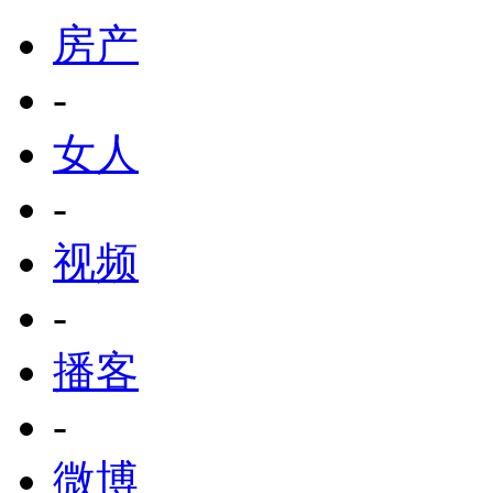
房产
-
女人
-
视频
-
播客
-
微博