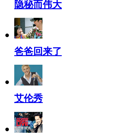
隐秘而伟大
爸爸回来了
艾伦秀