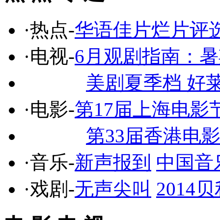
·热点-
华语佳片烂片评
·电视-
6月观剧指南：
美剧夏季档 好
·电影-
第17届上海电影
第33届香港电
·音乐-
新声报到
中国音
·戏剧-
无声尖叫
201