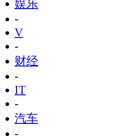
娱乐
-
V
-
财经
-
IT
-
汽车
-