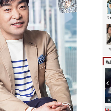
吴
热
潼体验爱情哲学
南方有乔木 | “科创CP”渐入佳境
魔