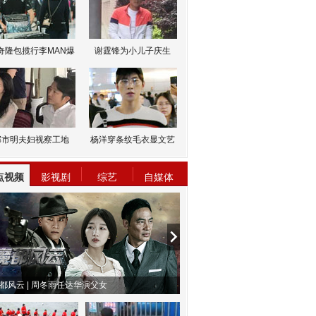
奇隆包揽行李MAN爆
谢霆锋为小儿子庆生
邹市明夫妇视察工地
杨洋穿条纹毛衣显文艺
点视频
影视剧
综艺
自媒体
都风云 | 周冬雨任达华演父女