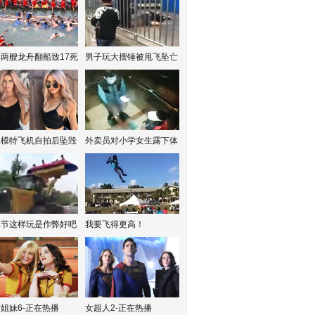
两艘龙舟翻船致17死
男子玩大摆锤被甩飞坠亡
红模特飞机自拍后坠毁
外卖员对小学女生露下体
水节这样玩是作弊好吧
我要飞得更高！
姐妹6-正在热播
女超人2-正在热播