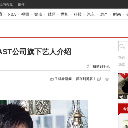
我的搜狐
邮件
育
-
NBA
-
视频
-
娱谈
-
财经
-
世相
-
科技
-
汽车
-
房产
-
时尚
-
EAST公司旗下艺人介绍
热词
热剧
扫描到手机
手机看新闻
保存到博客
今