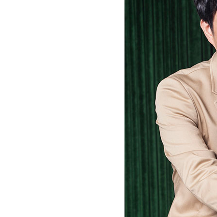
动物系恋人啊 | 钟欣