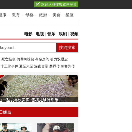
欢迎入驻搜狐媒体平台
健康
-
教育
-
母婴
-
旅游
-
美食
-
星座
电影
|
电视
|
音乐
|
戏剧
|
视频
：
死亡航班
饲养蜘蛛侠
夺命房间
引力双眼皮
：
非正常事件
夏至未至
深夜食堂
楚乔传
刺客列传
日娱点