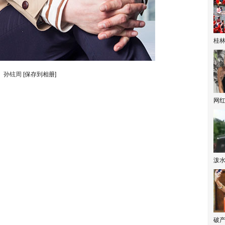
桂林
孙铉周
[保存到相册]
网
泼
破产