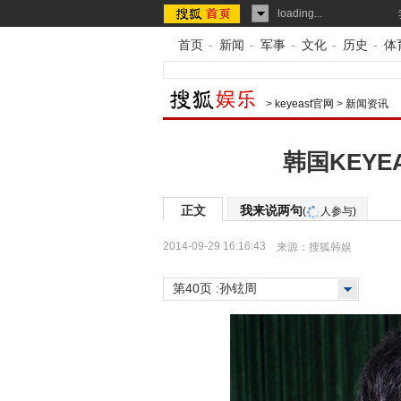
loading...
首页
-
新闻
-
军事
-
文化
-
历史
-
体
>
keyeast官网
>
新闻资讯
韩国KEY
正文
我来说两句
(
人参与)
2014-09-29 16:16:43
来源：
搜狐韩娱
第40页 :孙铉周