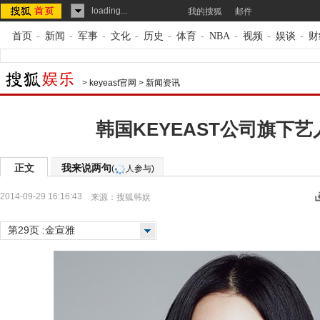
loading...
我的搜狐
邮件
首页
-
新闻
-
军事
-
文化
-
历史
-
体育
-
NBA
-
视频
-
娱谈
-
财
>
keyeast官网
>
新闻资讯
韩国KEYEAST公司旗下
正文
我来说两句
(
人参与)
2014-09-29 16:16:43
来源：
搜狐韩娱
第29页 :金宣雅