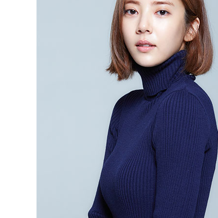
动物系恋人啊 | 钟欣潼体验爱情哲学
南方