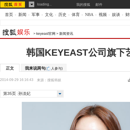
loading...
我的搜狐
邮件
首页
-
新闻
-
军事
-
文化
-
历史
-
体育
-
NBA
-
视频
-
娱谈
-
财
>
keyeast官网
>
新闻资讯
韩国KEYEAST公司旗
正文
我来说两句
(
人参与)
2014-09-29 16:16:43
来源：
搜狐韩娱
第35页 :孙淡妃