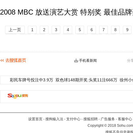
2008 MBC 放送演艺大赏 特别奖 最佳品
上一页
1
2
3
4
5
6
7
8
9
14
15
16
17
18
19
20
21
22
27
28
29
30
31
32
33
34
35
40
下一页
手机看新闻
分
彩民车牌号投注中3.9万
双色球148期开奖:头奖11注666万
徐州小
设置首页
-
搜狗输入法
-
支付中心
-
搜狐招聘
-
广告服务
-
客服中心
Copyright
©
2018 Sohu.com 
搜狐不良信息举