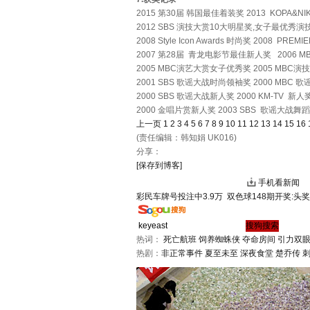
2015 第30届 韩国最佳着装奖 2013 KOPA&NIKO
2012 SBS 演技大赏10大明星奖,女子最优秀
2008 Style Icon Awards 时尚奖 2008 PREMIE
2007 第28届 青龙电影节最佳新人奖 2006 
2005 MBC演艺大赏女子优秀奖 2005 MB
2001 SBS 歌谣大战时尚领袖奖 2000 MBC
2000 SBS 歌谣大战新人奖 2000 KM-TV 新人奖
2000 金唱片赏新人奖 2003 SBS 歌谣大战舞
上一页
1
2
3
4
5
6
7
8
9
10
11
12
13
14
15
16
(责任编辑：韩知娟 UK016)
分享：
[保存到博客]
手机看新闻
彩民车牌号投注中3.9万
双色球148期开奖:头奖
热词：
死亡航班
饲养蜘蛛侠
夺命房间
引力双
热剧：
非正常事件
夏至未至
深夜食堂
楚乔传