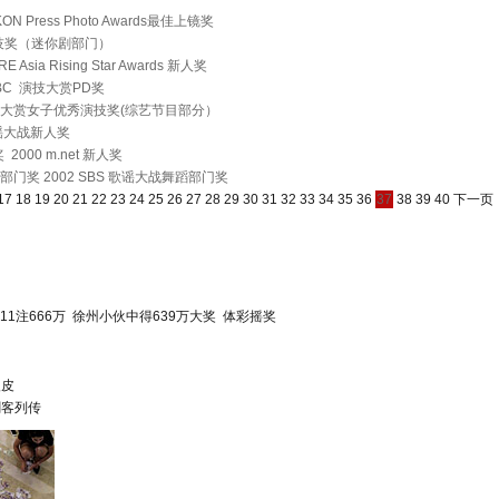
N Press Photo Awards最佳上镜奖
演技奖（迷你剧部门）
RE Asia Rising Star Awards 新人奖
MBC 演技大赏PD奖
C演技大赏女子优秀演技奖(综艺节目部分）
 歌谣大战新人奖
 2000 m.net 新人奖
蹈部门奖 2002 SBS 歌谣大战舞蹈部门奖
17
18
19
20
21
22
23
24
25
26
27
28
29
30
31
32
33
34
35
36
37
38
39
40
下一页
11注666万
徐州小伙中得639万大奖
体彩摇奖
眼皮
刺客列传