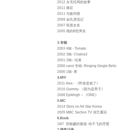
2012 永无结局的故事
2011 痛症
2011 与敌同寝
2009 金氏漂流记
2007 双面女友
2005 我的B型男友
3.专辑
2003 4辑 - Tomato
2002 3辑- Chakra3
2001 2辑– 结束
2000 carol 专辑- Ringing Gingle Bells
2000 1辑- 寒
4.M/V
2011 Alex - 《即使是疯了》
2010 Gummy- 《因为是男子》
2008 Epikhigh – 《ONE》
5.MC
2014 Story on Art Star Korea
2005 MBC Section TV 演艺通讯
6.Book
2007 郑丽媛的素描: 给不飞的秃鹫
7.获奖记录