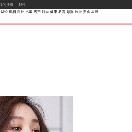
我的搜狐
邮件
-
财经
-
世相
-
科技
-
汽车
-
房产
-
时尚
-
健康
-
教育
-
母婴
-
旅游
-
美食
-
星座