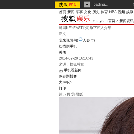
loading...
首页
-
新闻
-
军事
-
文化
-
历史
-
体育
-
NBA
-
视频
-
娱谈
>
keyeast官网
>
新闻资讯
韩国KEYEAST公司旗下艺人介绍
正文
我来说两句
(
人参与)
扫描到手机
关闭
2014-09-29 16:16:43
来源：
搜狐韩娱
手机看新闻
保存到博客
大
|
中
|
小
打印
第37页 :郑丽媛