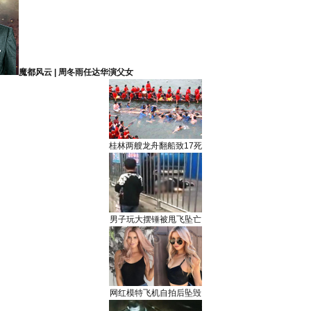
魔都风云 | 周冬雨任达华演父女
桂林两艘龙舟翻船致17死
男子玩大摆锤被甩飞坠亡
网红模特飞机自拍后坠毁