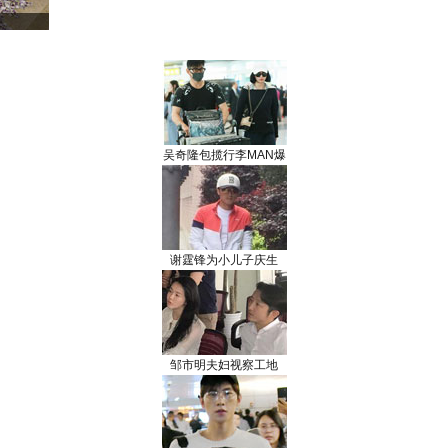
吴奇隆包揽行李MAN爆
谢霆锋为小儿子庆生
邹市明夫妇视察工地