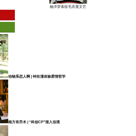
杨洋穿条纹毛衣显文艺
动物系恋人啊 | 钟欣潼体验爱情哲学
南方有乔木 | “科创CP”渐入佳境