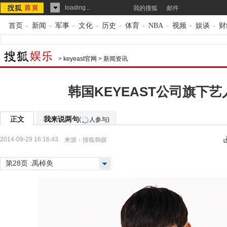
loading...
我的搜狐
邮件
首页
-
新闻
-
军事
-
文化
-
历史
-
体育
-
NBA
-
视频
-
娱谈
-
财
>
keyeast官网
>
新闻资讯
韩国KEYEAST公司旗下
正文
我来说两句
(
人参与)
2014-09-29 16:16:43
来源：
搜狐韩娱
第28页 :禹棹奂