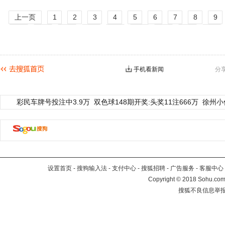
上一页
1
2
3
4
5
6
7
8
9
14
15
16
17
18
19
20
21
22
27
28
29
30
31
32
33
34
35
40
下一页
手机看新闻
分
彩民车牌号投注中3.9万
双色球148期开奖:头奖11注666万
徐州小
设置首页
-
搜狗输入法
-
支付中心
-
搜狐招聘
-
广告服务
-
客服中心
Copyright
©
2018 Sohu.com 
搜狐不良信息举