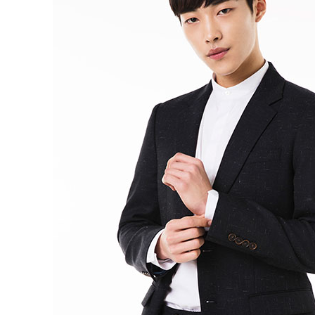
动物系恋人啊 | 钟欣潼体验爱情哲学
南方