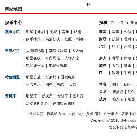
榜
网站地图
娱乐中心
搜狐
|
ChinaRen
|
焦
频道导航
|
明星
|
电影
|
电视
|
音乐
|
戏剧
新闻
|
军事
|
公益
|
|
娱乐播报
|
高清影视
|
社区
|
博客
财经
|
股票
|
理财
|
汽车
|
购车
|
家居
|
王牌栏目
|
大鹏嘚吧嘚
|
潮流实验室
|
大人物
|
明星在线
|
时尚周报
|
先锋人物
女人
|
母婴
|
新娘
|
|
电影评审团
|
电视收视榜
旅游
|
天气
|
健康
|
IT
|
数码
|
手机
|
特色频道
|
明星公益
|
好莱坞
|
香港电影
|
嘻哈音乐
|
独家
|
韩娱
|
日娱
博客
|
圈子
|
邮箱
|
天龙
|
鹿鼎记
|
短信
资料库
|
明星库
|
影视库
|
专题库
|
图片库
搜狗
|
输入法
|
地图
|
滚动新闻列表
|
往期娱首回顾
设置首页
-
搜狗输入法
-
支付中心
-
搜狐招聘
-
广告服务
-
客服中心
Copyright
©
2018 Sohu.com 
搜狐不良信息举