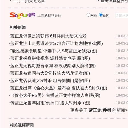
二月二抬头龙见喜
直击归真堂养
上网从搜狗开始
网页
新闻
相关新闻
·
蓝正龙偶像是梁朝伟 6月将到大陆来拍戏
10-03-
·
蓝正龙沪上走秀避谈大S 坦言正计划内地拍戏(图)
10-03-
·
"最性感素食明星"评选中 大S与蓝正龙领先(图)
10-03-
·
蓝正龙裸身拼收视率 爆料隋棠也要"脱"(图)
10-03-
·
蓝正龙无视对撼言承旭 称没观察别人演出(图)
10-03-
·
蓝正龙被追问与大S情书 恼火怒斥记者(图)
10-03-
·
蓝正龙否认遭大S封杀 坦言倒插门是假(图)
10-03-
·
蓝正龙出席《偷心大圣》发布会 否认被大S封杀(图)
10-03-
·
《偷心大圣PS男》首播蓝正龙痞样遭人白眼(图)
10-03-
·
传蓝正龙当年因拒"倒插门"遭大S"封杀"(图)
10-03-
更多关于
蓝正龙 种树
的新闻>
相关视频新闻