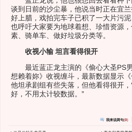
蓝正龙说，他也很想回去看看种下
谈到日前的沙尘暴，他说当时正在宜兰
好上腊，戏拍完车子已积了一大片污泥
也呼吁大家要为地球着想、珍惜资源，
素、骑单车、做好垃圾分类等。
收视小输 坦言看得很开
最近蓝正龙主演的《偷心大圣PS男
想赖着妳》收视缠斗，最新数据显示《
他坦承剧组有些失落，但他看得很开，
好，不用太计较数据。”
我来说两句
(
0
)