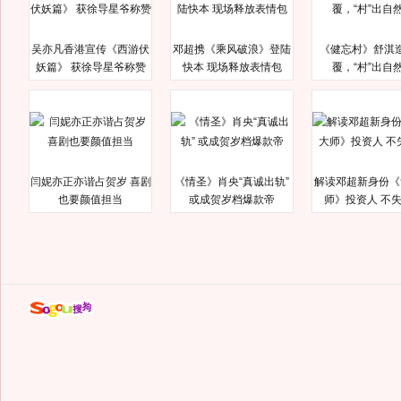
吴亦凡香港宣传《西游伏
邓超携《乘风破浪》登陆
《健忘村》舒淇
妖篇》 获徐导星爷称赞
快本 现场释放表情包
覆，“村”出自
闫妮亦正亦谐占贺岁 喜剧
《情圣》肖央“真诚出轨”
解读邓超新身份《
也要颜值担当
或成贺岁档爆款帝
师》投资人 不