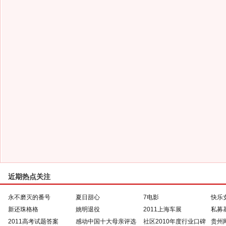
近期热点关注
永不磨灭的番号
夏日甜心
7电影
快乐
新还珠格格
姚明退役
2011上海车展
私募
2011高考试题答案
感动中国十大母亲评选
社区2010年度行业口碑
贵州