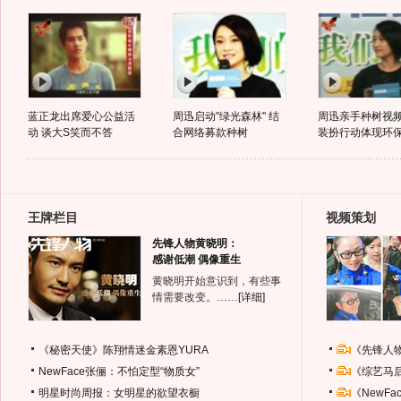
蓝正龙出席爱心公益活
周迅启动"绿光森林" 结
周迅亲手种树视频
动 谈大S笑而不答
合网络募款种树
装扮行动体现环
王牌栏目
视频策划
先锋人物黄晓明：
感谢低潮 偶像重生
黄晓明开始意识到，有些事
情需要改变。……
[详细]
《秘密天使》陈翔情迷金素恩YURA
《先锋人
NewFace张俪：不怕定型“物质女”
《综艺马
明星时尚周报：女明星的欲望衣橱
《NewF