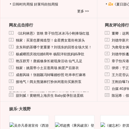
日韩时尚周报
好莱坞街拍周报
《夏日甜
更多 >>
网友点击排行
网友评论排行
1
1
《比利林恩》首映 章子怡范冰冰冯小刚捧场红毯
董卿：这两
2
2
独家：买菜也要拗造型！金星携女逛街有派头
刘德华新片
3
3
京东和奶茶哪个更重要？刘强东的回答全场大笑！
为救母女俩
4
4
杨威晒照庆祝结婚8周年 杨阳洋轻抚妈妈孕肚
刘德华扮邋
5
5
艳压群芳！唐嫣修身长裙现身活动 仙气儿足
章子怡斥港
6
6
独家：姚晨带小土豆逛商场 购置产后新衣
律师：于正
7
7
成都风味！张靓颖冯轲曝婚纱照 吃串串打麻将
王力宏否认
8
8
接地气！阔太熊黛林打扮休闲逛街买厕所泵
王刚自曝7
9
9
台媒:40
马蓉离婚后，砸1000万人民币给媒体要求删掉这照片
10
10
甜到腻！黄晓明上海庆生 Baby挺孕肚送蛋糕
陈冠希：假
娱乐·大视野