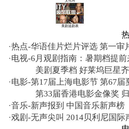
艾伦秀
美剧追剧表
热
·热点-
华语佳片烂片评选
第一审
·电视-
6月观剧指南：暑期档提前
美剧夏季档 好莱坞巨星
·电影-
第17届上海电影节
第67
第33届香港电影金像奖
·音乐-
新声报到
中国音乐新声榜
·戏剧-
无声尖叫
2014贝利尼国
电