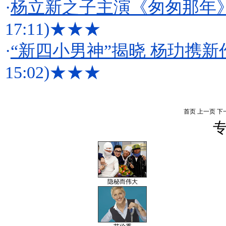
·
杨立新之子主演《匆匆那年》
17:11)
★★★
·
“新四小男神”揭晓 杨玏携
15:02)
★★★
首页
上一页
下
专
隐秘而伟大