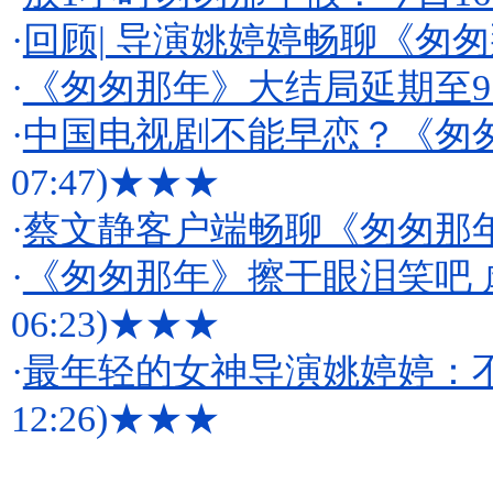
·
回顾| 导演姚婷婷畅聊《匆
·
《匆匆那年》大结局延期至9
·
中国电视剧不能早恋？《匆
07:47)
★★★
·
蔡文静客户端畅聊《匆匆那
·
《匆匆那年》擦干眼泪笑吧 
06:23)
★★★
·
最年轻的女神导演姚婷婷：
12:26)
★★★