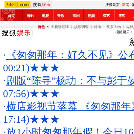
搜狐首页
-
新闻
-
首页
电影
电视
音乐
戏剧
视频
综艺
博客
特色
|
大鹏嘚吧嘚
|
娱乐调查
|
特搞
|
头条人物
|
先锋
搜狐娱乐
>
·
《匆匆那年：好久不见》公
00:21)
★★★
·
剧版“陈寻”杨玏：不与彭于
07:56)
★★★
·
横店影视节落幕 《匆匆那年
17:14)
★★★
·
放1小时匆匆那年假！今日1