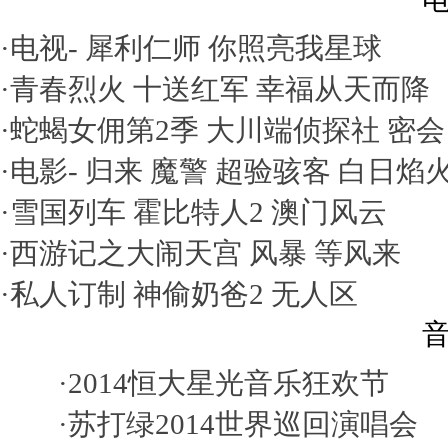
·电视-
犀利仁师
你照亮我星球
·
青春烈火
十送红军
幸福从天而降
·
蛇蝎女佣第2季
大川端侦探社
密会
·电影-
归来
魔警
超验骇客
白日焰
·
雪国列车
霍比特人2
澳门风云
·
西游记之大闹天宫
风暴
等风来
·
私人订制
神偷奶爸2
无人区
音
·
2014恒大星光音乐狂欢节
·
苏打绿2014世界巡回演唱会