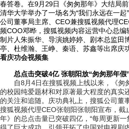
春答卷。在9月29日《匆匆那年》大结局
清华大学举办了一场名为“我们永远在一起
公司董事局主席、CEO兼搜狐视频代理C
频COO邓晔，搜狐视频内容运营中心总编
制片人朱振华、导演姚婷婷、剧本总监田
亭、杜维瀚、王峥、秦语、苏鑫等出席庆
看庆功会视频集
总点击突破4亿 张朝阳放“匆匆那年假
自8月4日在搜狐视频上线以来，《匆
的校园纯爱题材和对原著最大程度的真实
的关注和追随。庆功典礼上，搜狐公司董事
搜狐视频代理CEO张朝阳张朝阳宣布，截
年》的总点击量已突破四亿，“每周更新一
得了巨大成功，引领开拓了中国对电视剧