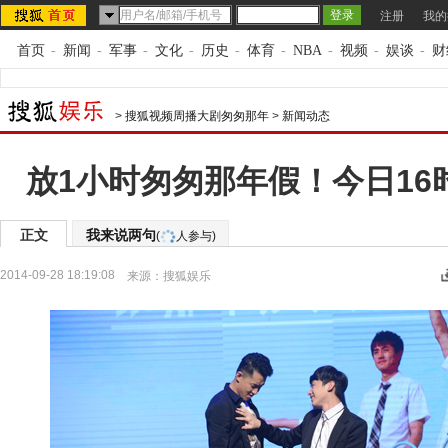
注册
我的
首页
-
新闻
-
军事
-
文化
-
历史
-
体育
-
NBA
-
视频
-
娱谈
-
财
>
搜狐视频周播大剧匆匆那年
>
新闻动态
放1小时匆匆那年假！今日16
正文
我来说两句
(
人参与)
2014-09-28 18:19:08
来源：
搜狐娱乐