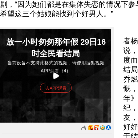
剧，“因为她们都是在集体失恋的情况下参
希望这三个姑娘能找到个好男人。”
剧
者杨
放一小时匆匆那年假 29日16
说，
时全民看结局
度而
当前设备不支持此格式的视频，请使用搜狐视频
结局
APP观看（4）
乔燃
慨，
去APP观看
年》
纪，
友，
好好
于结