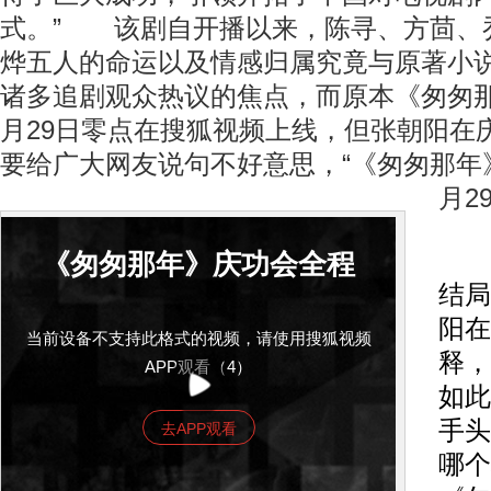
式。” 该剧自开播以来，陈寻、方茴、
烨五人的命运以及情感归属究竟与原著小
诸多追剧观众热议的焦点，而原本《匆匆
月29日零点在搜狐视频上线，但张朝阳在
要给广大网友说句不好意思，“《匆匆那年
月2
至
《匆匆那年》庆功会全程
结局
阳在
当前设备不支持此格式的视频，请使用搜狐视频
释，
APP观看（4）
如此
手头
去APP观看
哪个