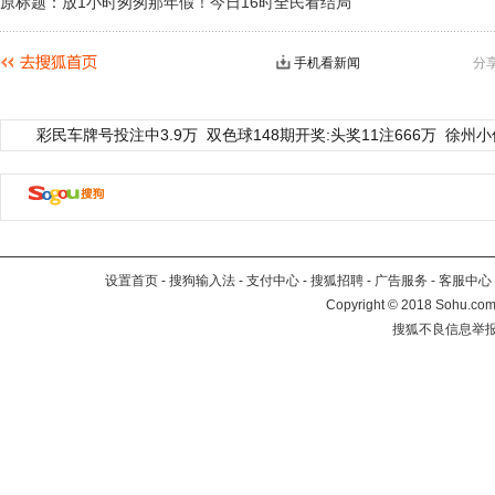
原标题：放1小时匆匆那年假！今日16时全民看结局
手机看新闻
分
彩民车牌号投注中3.9万
双色球148期开奖:头奖11注666万
徐州小
设置首页
-
搜狗输入法
-
支付中心
-
搜狐招聘
-
广告服务
-
客服中心
Copyright
©
2018 Sohu.com 
搜狐不良信息举