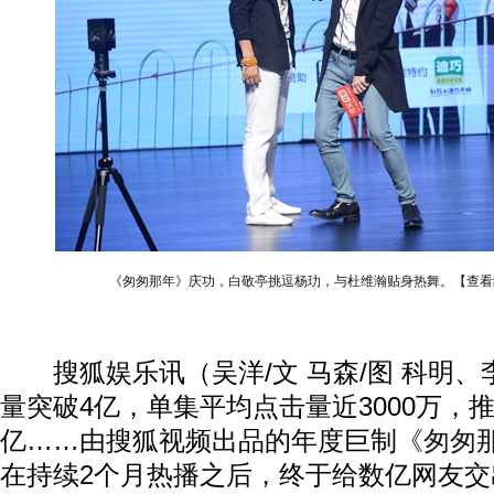
《匆匆那年》庆功，白敬亭挑逗杨玏，与杜维瀚贴身热舞。【查看
搜狐娱乐讯（吴洋/文 马森/图 科明、
量突破4亿，单集平均点击量近3000万，推
亿……由搜狐视频出品的年度巨制
《匆匆
在持续2个月热播之后，终于给数亿网友