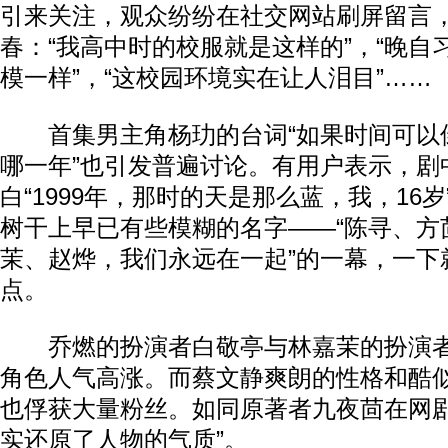
引来关注，观众纷纷在社交网站刷屏留言
春：“我高中时的校服就是这样的”，“晚自
模一样”，“这校园环境实在让人泪目”……
首集男主角杨玏的台词“如果时间可以
哪一年”也引发普遍讨论。有用户表示，剧
白“1999年，那时的天是那么蓝，我，16
树干上早已有些模糊的名字——“陈寻、方
茉、赵烨，我们永远在一起”的一幕，一下
点。
乔燃的扮演者白敬亭与林嘉茉的扮演者
角色人气高涨。而蔡文静爽朗的性格和酷
也俘获大量粉丝。如同原著者九夜茴在网剧
实还原了人物的气质”。