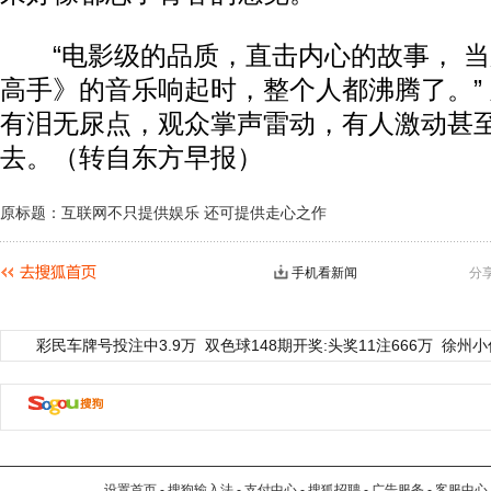
“电影级的品质，直击内心的故事， 当
高手》的音乐响起时，整个人都沸腾了。”
有泪无尿点，观众掌声雷动，有人激动甚
去。（转自东方早报）
原标题：互联网不只提供娱乐 还可提供走心之作
手机看新闻
分
彩民车牌号投注中3.9万
双色球148期开奖:头奖11注666万
徐州小
设置首页
-
搜狗输入法
-
支付中心
-
搜狐招聘
-
广告服务
-
客服中心