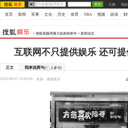
注册
我的
首页
-
新闻
-
军事
-
文化
-
历史
-
体育
-
NBA
-
视频
-
娱谈
-
财
>
搜狐视频周播大剧匆匆那年
>
新闻动态
互联网不只提供娱乐 还可提
正文
我来说两句
(
人参与)
2014-08-07 10:58:00
来源：
搜狐娱乐