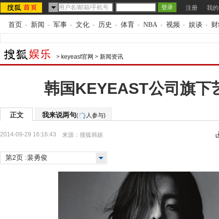
注册
我的
首页
-
新闻
-
军事
-
文化
-
历史
-
体育
-
NBA
-
视频
-
娱谈
-
财
>
keyeast官网
>
新闻资讯
韩国KEYEAST公司旗
正文
我来说两句
(
人参与)
2014-09-29 16:16:43
来源：
搜狐韩娱
第2页 :裴勇俊