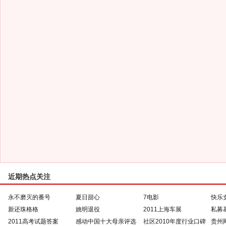
近期热点关注
永不磨灭的番号
夏日甜心
7电影
快乐
新还珠格格
姚明退役
2011上海车展
私募
2011高考试题答案
感动中国十大母亲评选
社区2010年度行业口碑
贵州