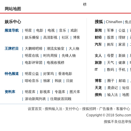
榜
网站地图
娱乐中心
搜狐
|
ChinaRen
|
焦
频道导航
|
明星
|
电影
|
电视
|
音乐
|
戏剧
新闻
|
军事
|
公益
|
|
娱乐播报
|
高清影视
|
社区
|
博客
财经
|
股票
|
理财
|
汽车
|
购车
|
家居
|
王牌栏目
|
大鹏嘚吧嘚
|
潮流实验室
|
大人物
|
明星在线
|
时尚周报
|
先锋人物
女人
|
母婴
|
新娘
|
|
电影评审团
|
电视收视榜
旅游
|
天气
|
健康
|
IT
|
数码
|
手机
|
特色频道
|
明星公益
|
好莱坞
|
香港电影
|
嘻哈音乐
|
独家
|
韩娱
|
日娱
博客
|
圈子
|
邮箱
|
天龙
|
鹿鼎记
|
短信
资料库
|
明星库
|
影视库
|
专题库
|
图片库
搜狗
|
输入法
|
地图
|
滚动新闻列表
|
往期娱首回顾
设置首页
-
搜狗输入法
-
支付中心
-
搜狐招聘
-
广告服务
-
客服中心
Copyright
©
2018 Sohu.com 
搜狐不良信息举