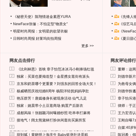
《秘密天使》陈翔情迷金素恩YURA
《先锋人
NewFace张俪：不怕定型“物质女”
《综艺马
明星时尚周报：女明星的欲望衣橱
《NewF
日韩时尚周报
好莱坞街拍周报
《夏日甜
更多 >>
网友点击排行
网友评论排行
1
1
《比利林恩》首映 章子怡范冰冰冯小刚捧场红毯
董卿：这两
2
2
独家：买菜也要拗造型！金星携女逛街有派头
刘德华新片
3
3
京东和奶茶哪个更重要？刘强东的回答全场大笑！
为救母女俩
4
4
杨威晒照庆祝结婚8周年 杨阳洋轻抚妈妈孕肚
刘德华扮邋
5
5
艳压群芳！唐嫣修身长裙现身活动 仙气儿足
章子怡斥港
6
6
独家：姚晨带小土豆逛商场 购置产后新衣
律师：于正
7
7
成都风味！张靓颖冯轲曝婚纱照 吃串串打麻将
王力宏否认
8
8
接地气！阔太熊黛林打扮休闲逛街买厕所泵
王刚自曝7
9
9
台媒:40
马蓉离婚后，砸1000万人民币给媒体要求删掉这照片
10
10
甜到腻！黄晓明上海庆生 Baby挺孕肚送蛋糕
陈冠希：假