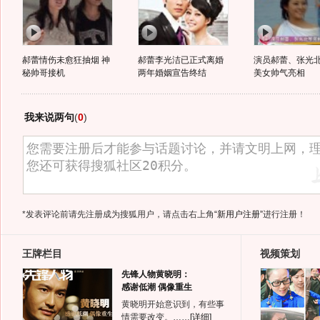
郝蕾情伤未愈狂抽烟 神
郝蕾李光洁已正式离婚
演员郝蕾、张光
秘帅哥接机
两年婚姻宣告终结
美女帅气亮相
我来说两句
(
0
)
*发表评论前请先注册成为搜狐用户，请点击右上角
“新用户注册”
进行注册！
王牌栏目
视频策划
先锋人物黄晓明：
感谢低潮 偶像重生
黄晓明开始意识到，有些事
情需要改变。……
[详细]