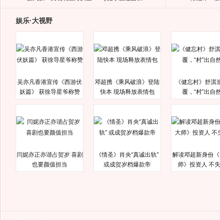
娱乐·大视野
吴亦凡香港宣传《西游伏
邓超携《乘风破浪》登陆
《健忘村》舒淇
妖篇》 获徐导星爷称赞
快本 现场释放表情包
覆，“村”出自
闫妮亦正亦谐占贺岁 喜剧
《情圣》肖央“真诚出轨”
解读邓超新身份《
也要颜值担当
或成贺岁档爆款帝
师》投资人 不