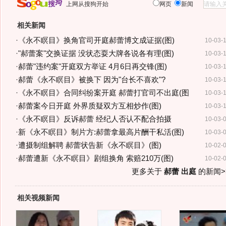
上网从搜狗开始
网页
新闻
相关新闻
·
《永不瞑目》换角官司开庭郝蕾博文成证据(图)
10-03-
·
"郝蕾案"交换证据 没状态耍大牌各说各有理(图)
10-03-
·
郝蕾"违约案"开庭双方举证 4月6日再交锋(图)
10-03-
·
郝蕾《永不瞑目》被换下 因为"台长不喜欢"?
10-03-
·
《永不瞑目》合同纠纷案开庭 郝蕾打官司不出庭(图
10-03-
·
郝蕾案今日开庭 外界质疑双方互相炒作(图)
10-03-
·
《永不瞑目》反诉郝蕾 经纪人否认不配合拍摄
10-03-
·
新《永不瞑目》制片方:郝蕾拿最高片酬干私活(图)
10-03-
·
遭摄制组解聘 郝蕾状告新《永不瞑目》(图)
10-02-
·
郝蕾遭新《永不瞑目》剧组换角 索赔210万(图)
10-02-
更多关于
郝蕾 出庭
的新闻>
相关视频新闻