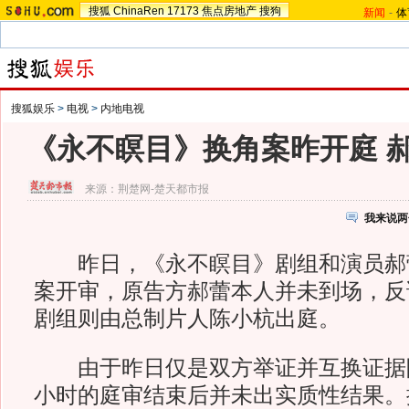
搜狐
ChinaRen
17173
焦点房地产
搜狗
新闻
-
体
搜狐娱乐
>
电视
>
内地电视
《永不瞑目》换角案昨开庭 
来源：
荆楚网-楚天都市报
我来说两
昨日，《永不瞑目》剧组和演员郝
案开审，原告方郝蕾本人并未到场，反
剧组则由总制片人陈小杭出庭。
由于昨日仅是双方举证并互换证据
小时的庭审结束后并未出实质性结果。