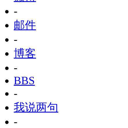
-
邮件
-
博客
-
BBS
-
我说两句
-