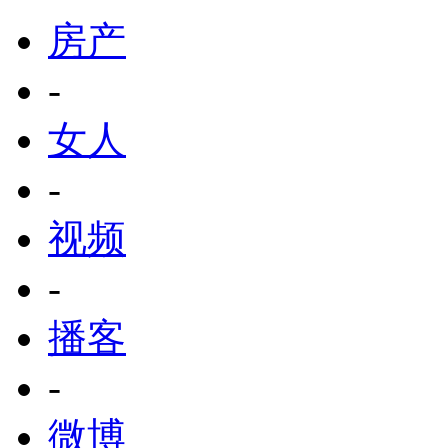
房产
-
女人
-
视频
-
播客
-
微博