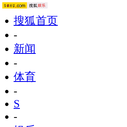
搜狐首页
-
新闻
-
体育
-
S
-