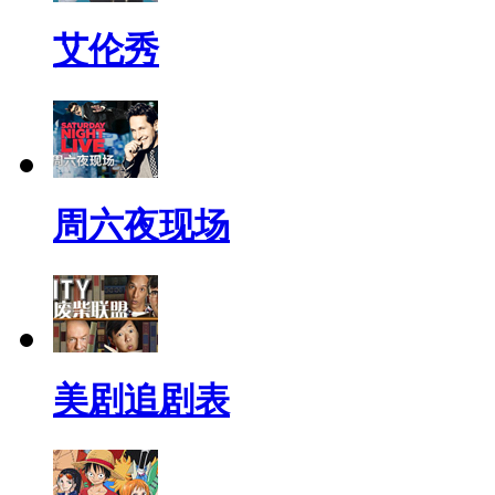
艾伦秀
周六夜现场
美剧追剧表