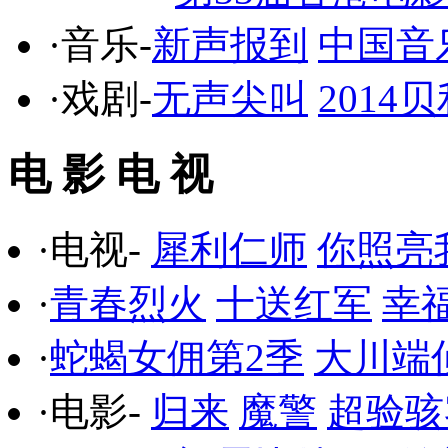
·音乐-
新声报到
中国音
·戏剧-
无声尖叫
201
电 影 电 视
·电视-
犀利仁师
你照亮
·
青春烈火
十送红军
幸
·
蛇蝎女佣第2季
大川端
·电影-
归来
魔警
超验骇