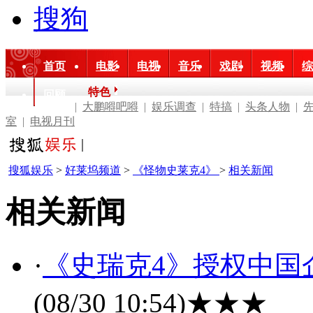
搜狗
首页
电影
电视
音乐
戏剧
视频
综
特色
回顾
|
大鹏嘚吧嘚
|
娱乐调查
|
特搞
|
头条人物
|
室
|
电视月刊
搜狐娱乐
>
好莱坞频道
>
《怪物史莱克4》
>
相关新闻
相关新闻
·
《史瑞克4》授权中国
(08/30 10:54)
★★★