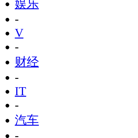
娱乐
-
V
-
财经
-
IT
-
汽车
-