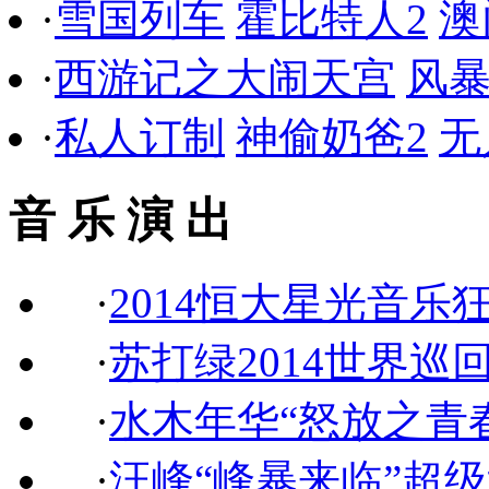
·
雪国列车
霍比特人2
澳
·
西游记之大闹天宫
风
·
私人订制
神偷奶爸2
无
音 乐 演 出
·
2014恒大星光音乐
·
苏打绿2014世界巡
·
水木年华“怒放之青
·
汪峰“峰暴来临”超