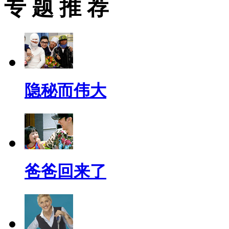
专 题 推 荐
隐秘而伟大
爸爸回来了