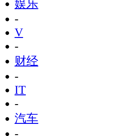
娱乐
-
V
-
财经
-
IT
-
汽车
-