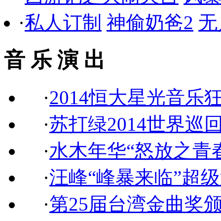
·
私人订制
神偷奶爸2
无
音 乐 演 出
·
2014恒大星光音乐
·
苏打绿2014世界巡
·
水木年华“怒放之青
·
汪峰“峰暴来临”超
·
第25届台湾金曲奖