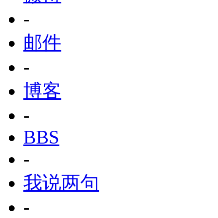
-
邮件
-
博客
-
BBS
-
我说两句
-