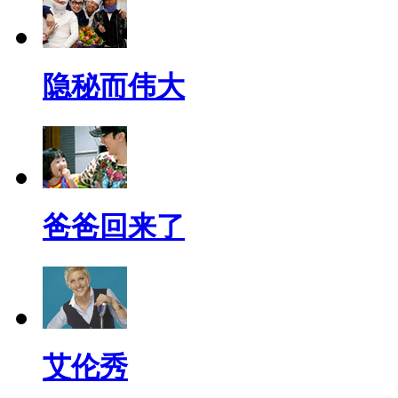
隐秘而伟大
爸爸回来了
艾伦秀