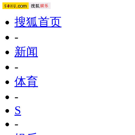
搜狐首页
-
新闻
-
体育
-
S
-