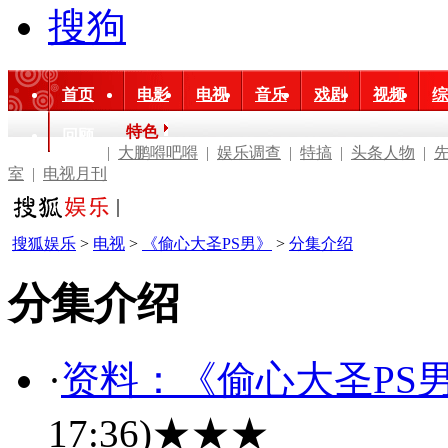
搜狗
首页
电影
电视
音乐
戏剧
视频
综
特色
回顾
|
大鹏嘚吧嘚
|
娱乐调查
|
特搞
|
头条人物
|
室
|
电视月刊
搜狐娱乐
>
电视
>
《偷心大圣PS男》
>
分集介绍
分集介绍
·
资料：《偷心大圣PS
17:36)
★★★