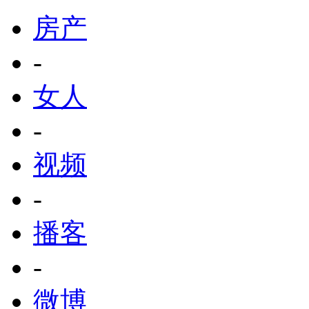
房产
-
女人
-
视频
-
播客
-
微博