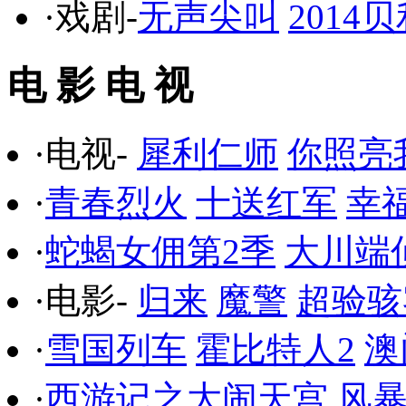
·戏剧-
无声尖叫
201
电 影 电 视
·电视-
犀利仁师
你照亮
·
青春烈火
十送红军
幸
·
蛇蝎女佣第2季
大川端
·电影-
归来
魔警
超验骇
·
雪国列车
霍比特人2
澳
·
西游记之大闹天宫
风