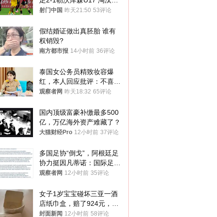
足2-1勒沃库森U17 淘汰赛
将战河床
射门中国
昨天21:50
53评论
假结婚证做出真胚胎 谁有
权销毁?
南方都市报
14小时前
36评论
泰国女公务员精致妆容爆
红，本人回应批评：不喜欢
就别看
观察者网
昨天18:32
65评论
国内顶级富豪补缴最多500
亿，万亿海外资产难藏了？
大猫财经Pro
12小时前
37评论
多国足协“倒戈”，阿根廷足
协力挺因凡蒂诺：国际足联
今后应继续在其领导下前行
观察者网
12小时前
35评论
女子1岁宝宝碰坏三亚一酒
店纸巾盒，赔了924元，发
帖吐槽后酒店退还一半的
封面新闻
12小时前
58评论