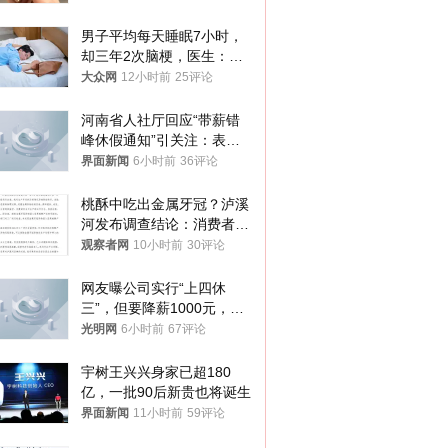
你们适不适合？
男子平均每天睡眠7小时，
却三年2次脑梗，医生：这
样睡觉更伤身
大众网
12小时前
25评论
河南省人社厅回应“带薪错
峰休假通知”引关注：表述
不够准确，待修改后印发
界面新闻
6小时前
36评论
桃酥中吃出金属牙冠？泸溪
河发布调查结论：消费者已
澄清，所发视频情况不属实
观察者网
10小时前
30评论
网友曝公司实行“上四休
三”，但要降薪1000元，不
接受只能辞职
光明网
6小时前
67评论
宇树王兴兴身家已超180
亿，一批90后新贵也将诞生
界面新闻
11小时前
59评论