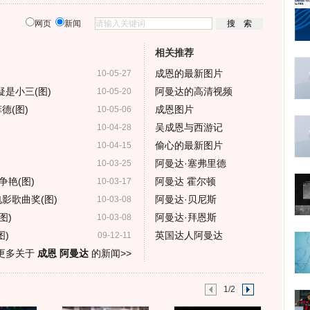
网页
新闻
相关推荐
成恩的最新图片
10-05-27
疑是小三(图)
阿曼达的高清视频
10-05-20
德(图)
成恩图片
10-05-06
吴成恩与西游记
10-04-28
偷心的最新图片
10-04-15
阿曼达·塞弗里德
10-03-25
艳(图)
阿曼达 霍尔顿
10-03-17
影歌曲奖(图)
阿曼达·贝尼斯
10-03-08
图)
阿曼达·拜恩斯
10-03-08
图)
英国达人阿曼达
09-12-11
更多关于
成恩 阿曼达
的新闻>>
1/2