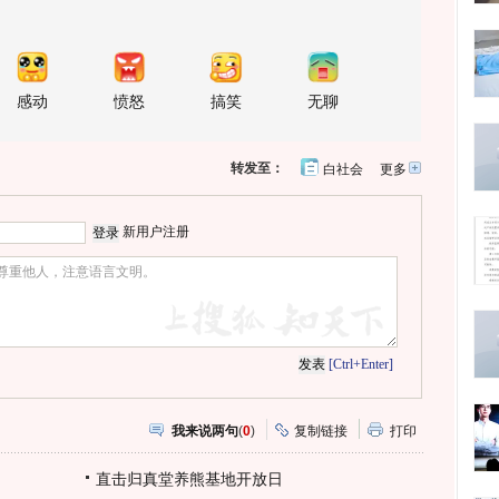
感动
愤怒
搞笑
无聊
转发至：
白社会
更多
开
心
人
网
人
豆
网
瓣
爱
新用户注册
分
享
[Ctrl+Enter]
我来说两句
(
0
)
复制链接
打印
直击归真堂养熊基地开放日