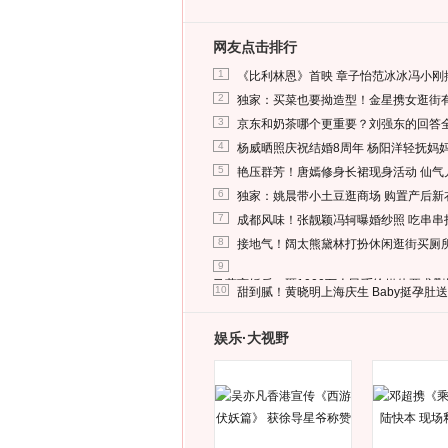
网友点击排行
1
《比利林恩》首映 章子怡范冰冰冯小刚
2
独家：买菜也要拗造型！金星携女逛街
3
京东和奶茶哪个更重要？刘强东的回答
4
杨威晒照庆祝结婚8周年 杨阳洋轻抚妈
5
艳压群芳！唐嫣修身长裙现身活动 仙气
6
独家：姚晨带小土豆逛商场 购置产后新
7
成都风味！张靓颖冯轲曝婚纱照 吃串串
8
接地气！阔太熊黛林打扮休闲逛街买厕
9
马蓉离婚后，砸1000万人民币给媒体要求
10
甜到腻！黄晓明上海庆生 Baby挺孕肚
娱乐·大视野