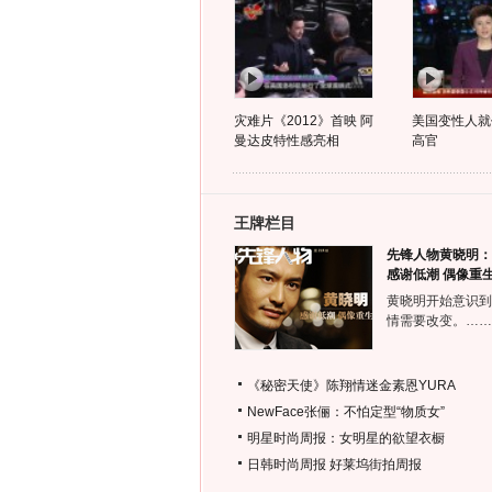
灾难片《2012》首映 阿
美国变性人就
曼达皮特性感亮相
高官
王牌栏目
先锋人物黄晓明：
感谢低潮 偶像重
黄晓明开始意识到
情需要改变。……
《秘密天使》陈翔情迷金素恩YURA
NewFace张俪：不怕定型“物质女”
明星时尚周报：女明星的欲望衣橱
日韩时尚周报
好莱坞街拍周报