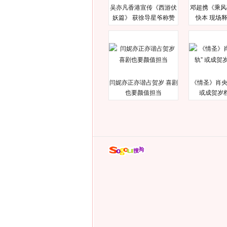
吴亦凡香港宣传《西游伏
邓超携《乘风
妖篇》 获徐导星爷称赞
快本 现场
闫妮亦正亦谐占贺岁 喜剧
《情圣》肖央
也要颜值担当
或成贺岁