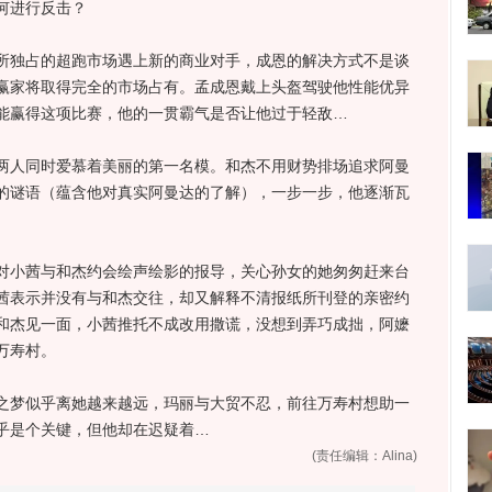
何进行反击？
独占的超跑市场遇上新的商业对手，成恩的解决方式不是谈
赢家将取得完全的市场占有。孟成恩戴上头盔驾驶他性能优异
能赢得这项比赛，他的一贯霸气是否让他过于轻敌…
人同时爱慕着美丽的第一名模。和杰不用财势排场追求阿曼
的谜语（蕴含他对真实阿曼达的了解），一步一步，他逐渐瓦
小茜与和杰约会绘声绘影的报导，关心孙女的她匆匆赶来台
茜表示并没有与和杰交往，却又解释不清报纸所刊登的亲密约
和杰见一面，小茜推托不成改用撒谎，没想到弄巧成拙，阿嬷
万寿村。
梦似乎离她越来越远，玛丽与大贸不忍，前往万寿村想助一
乎是个关键，但他却在迟疑着…
(责任编辑：Alina)