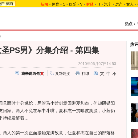
地产
搜狗
新闻
-
体育
-
S
-
娱乐
-
V
-
财经
-
IT
-
汽车
-
房产
-
女人
-
热点：
绍
热
圣PS男》分集介绍 - 第四集
2010年06月07日14:53
大
中
我来说两句
(
0
)
复制链接
打印
小
见面时十分尴尬，尽管马小茜刻意回避夏和杰，但却阴错阳
友回家。两人不免在车中斗嘴，夏和杰一贯嘻皮笑脸，小茜仍
乎持续发酵着…
两人的第一次正面接触充满敌意，让夏和杰在自己的部落格