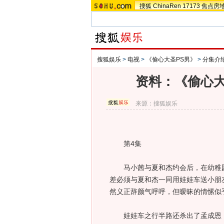
搜狐
ChinaRen
17173
焦点房
搜狐娱乐
>
电视
>
《偷心大圣PS男》
>
分集介
资料：《偷心大
来源：
搜狐娱乐
第4集
马小茜与夏和杰约会后，在幼稚园
差必须与夏和杰一同用娃娃车送小朋
然义正辞颜气呼呼，但暧昧的情愫似
娃娃车之行半路还杀出了孟成恩，