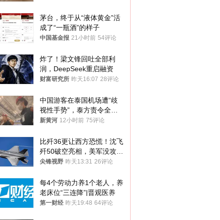
钱，当地市监局回应
茅台，终于从“液体黄金”活
成了“一瓶酒”的样子
中国基金报
21小时前
54评论
炸了！梁文锋回吐全部利
润，DeepSeek重启融资
财富研究所
昨天16:07
28评论
中国游客在泰国机场遭“歧
视性手势”，泰方责令全面
调查，对责任人采取最严厉
新黄河
12小时前
75评论
处分
比歼36更让西方恐慌！沈飞
歼50破空亮相，美军没攻克
的技术被拿下
尖锋视野
昨天13:31
26评论
每4个劳动力养1个老人，养
老床位“三连降”|晋观医养
第一财经
昨天19:48
64评论