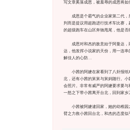
写文章奚落成恩，被羞辱的成恩将如
成恩是个霸气的企业家第二代，所
判而是提议用超跑进行技术车比赛，
的超级跑车在山区奔驰甩尾，他是否
成恩对和杰的敌意始于阿曼达，两
达，他发挥小说家的天份，用一连串
解佳人的心防…
小茜的阿嬷在家看到了八卦报纸对
北，还有小茜的舅舅与舅妈随行。小
会照片。非常有威严的阿嬷要求要与
一怒之下带小茜离开台北，回到家乡
小茜被阿嬷逮回家，她的幼稚园之
臂之力救小茜回台北，和杰的态度似