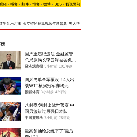
视频
-
播客
-
邮件
-
博客
-
微博
-
BBS
-
我说两句
红牛音乐之旅
金立特约搜狐视频年度盛典
男人帮
评榜
因严重违纪违法 金融监管
总局原局长李云泽被罢免全
国人大代表
经济观察报
5小时前
101评论
国乒男单全军覆没！4人出
战WTT横滨冠军赛均无缘
八强
搜狐体育
3小时前
42评论
八村塁/河村出战世预赛 中
国男篮错过最强日本队
中国篮镜头
7小时前
28评论
最高领袖给总统下了“最后