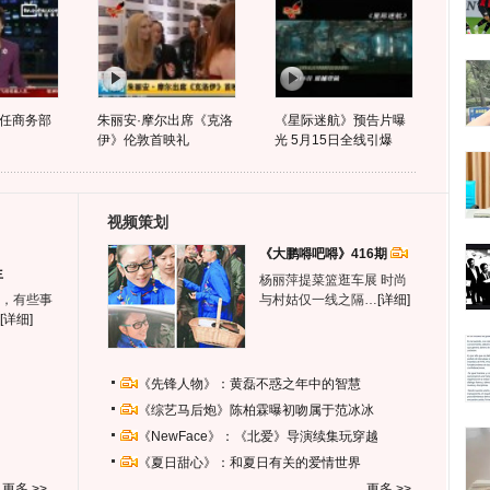
任商务部
朱丽安·摩尔出席《克洛
《星际迷航》预告片曝
伊》伦敦首映礼
光 5月15日全线引爆
视频策划
《大鹏嘚吧嘚》416期
生
杨丽萍提菜篮逛车展 时尚
，有些事
与村姑仅一线之隔…
[详细]
[详细]
《先锋人物》：黄磊不惑之年中的智慧
《综艺马后炮》陈柏霖曝初吻属于范冰冰
《NewFace》：《北爱》导演续集玩穿越
《夏日甜心》：和夏日有关的爱情世界
更多 >>
更多 >>