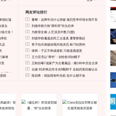
网友评论排行
1
捧场红毯
董卿：这两年没什么突破 激烈竞争环境令我不安
2
有派头
刘德华新片扮“犀利哥”街头狂奔
3
全场大笑！
为救母女俩 人艺演员中数刀(图)
4
妈孕肚
刘德华扮邋遢农民工太逼真 遭警察驱赶
5
儿足
章子怡斥港媒歧视内地演员 称刁钻势利
6
衣
律师：于正不构成侵权 只能道德谴责
7
打麻将
王力宏否认“辱华”：别给歌词扣帽子
8
所泵
王刚自曝7成家产为古董藏品：睡180年历史古床
9
台媒:40岁林志玲冷冻9颗卵子 全副武装怕被认出
删掉这照片
10
送蛋糕
陈冠希：假如我有时光机 也什么都不改