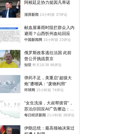
阿根廷足协力挺因凡蒂诺
澎湃新闻
13小时前
37评论
献血屋暴雨时阻拦群众入内
避雨？山西忻州血站回应
中国新闻网
10小时前
23评论
俄罗斯政客逃往法国 此前
曾公开挑战普京
知世
昨天18:38
96评论
弹药不足，美重启“超级大
炮”遭嘲讽：“废物利用”
环球网
15小时前
74评论
“女生洗澡，大叔帮搓背”，
苏泊尔回应AI广告擦边：视
频全下架，已强化内容管理
每日经济新闻
21小时前
38评论
与审核
伊朗总统：最高领袖决策过