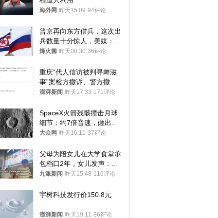
程遭人利用
海外网
昨天15:09
94评论
普京再向东方借兵，这次出
兵数量十分惊人，美媒：俄
朝要动真格？
烽火菌
昨天08:30
36评论
重庆“代人信访被判寻衅滋
事”案检方撤诉、警方撤
案，两被告人获国赔
澎湃新闻
昨天17:33
171评论
SpaceX火箭残骸撞击月球
细节：约7倍音速，砸出直
径约30米撞击坑
大众网
昨天16:11
37评论
父母为陪女儿在大学食堂承
包档口2年，女儿发声：初
衷是为了陪伴，毕业后将不
九派新闻
昨天15:48
110评论
再营业
宇树科技发行价150.8元
澎湃新闻
昨天19:11
86评论