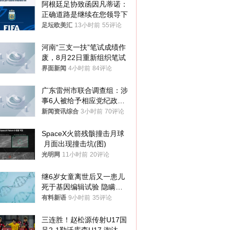
阿根廷足协致函因凡蒂诺：
正确道路是继续在您领导下
足坛欧美汇
13小时前
55评论
河南“三支一扶”笔试成绩作
废，8月22日重新组织笔试
界面新闻
4小时前
84评论
广东雷州市联合调查组：涉
事6人被给予相应党纪政务
处分和组织处理
新闻资讯综合
3小时前
70评论
SpaceX火箭残骸撞击月球
 月面出现撞击坑(图)
光明网
11小时前
20评论
继6岁女童离世后又一患儿
死于基因编辑试验 隐瞒一
年才对外披露
有料新语
9小时前
35评论
三连胜！赵松源传射U17国