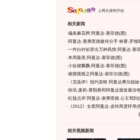
上网从搜狗开始
相关新闻
·
编条麻花辫:阿曼达-塞菲德(图)
·
阿曼达-塞弗里德被传分手 林赛-罗翰
·
一件白衬衫穿出万种风情:阿曼达-塞菲
·
本周最美:阿曼达-塞菲德(图)
·
小短裙飘飘:阿曼达-塞菲德(图)
·
裙摆摇摇之阿曼达-谢菲尔德(图)
·
《克洛伊》纽约首映 阿曼达摩尔姐妹争
·
快讯:麦莉-赛勒斯和阿曼达颁发最佳电
·
红毯点评:阿曼达-谢弗雷德 公主驾到(
·
《2012》女星阿曼达-皮特再度怀孕(
相关视频新闻