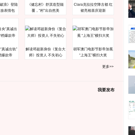
破浪》登陆
《健忘村》舒淇造型颠
Clara克拉拉空降古都 红
释放表情包
覆，“村”出自然美
裙亮相喜庆迎新
“真诚出轨”
解读邓超新身份《复合大
胡军澳门电影节影帝加冕
档爆款帝
师》投资人 不失初心
“上海王”横扫大奖
更多>>
我要发布