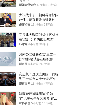
警告”？
新闻资讯综合
1小时前
21评论
大决战来了，朝鲜导弹部队
赴俄，普京新设特殊兵种，
76岁老将扛旗
虚怀论语
11小时前
24评论
又是北大数院07级！苏炜杰
获“统计学界的诺贝尔奖”
环球网
6小时前
30评论
河南公安机关查实“三支一
扶”招募笔试存在组织作弊
犯罪行为
新京报
5小时前
263评论
高志凯：这次去美国，我听
到了一些令人十分惊讶的消
息
观察者网
13小时前
47评论
鸿蒙智行被曝删除“竹知
了”风波公告后又恢复 官媒
曾力挺：劝华为要大度的，
有料新语
5小时前
165评论