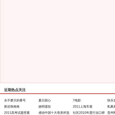
近期热点关注
永不磨灭的番号
夏日甜心
7电影
快乐
新还珠格格
姚明退役
2011上海车展
私募
2011高考试题答案
感动中国十大母亲评选
社区2010年度行业口碑
贵州