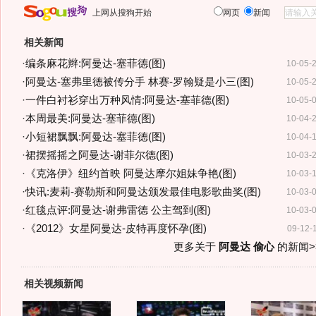
上网从搜狗开始
网页
新闻
相关新闻
·
编条麻花辫:阿曼达-塞菲德(图)
10-05-
·
阿曼达-塞弗里德被传分手 林赛-罗翰疑是小三(图)
10-05-
·
一件白衬衫穿出万种风情:阿曼达-塞菲德(图)
10-05-
·
本周最美:阿曼达-塞菲德(图)
10-04-
·
小短裙飘飘:阿曼达-塞菲德(图)
10-04-
·
裙摆摇摇之阿曼达-谢菲尔德(图)
10-03-
·
《克洛伊》纽约首映 阿曼达摩尔姐妹争艳(图)
10-03-
·
快讯:麦莉-赛勒斯和阿曼达颁发最佳电影歌曲奖(图)
10-03-
·
红毯点评:阿曼达-谢弗雷德 公主驾到(图)
10-03-
·
《2012》女星阿曼达-皮特再度怀孕(图)
09-12-
更多关于
阿曼达 偷心
的新闻>
相关视频新闻