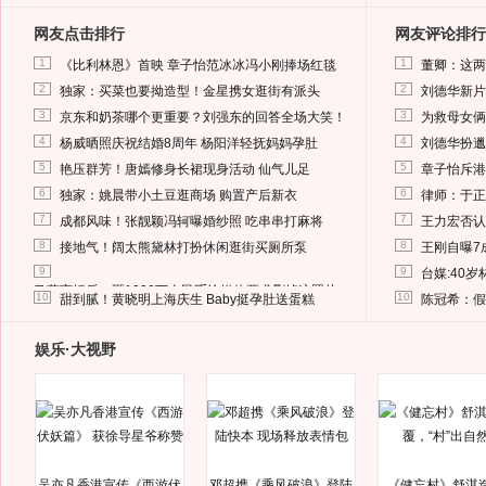
网友点击排行
网友评论排行
1
1
《比利林恩》首映 章子怡范冰冰冯小刚捧场红毯
董卿：这两
2
2
独家：买菜也要拗造型！金星携女逛街有派头
刘德华新片
3
3
京东和奶茶哪个更重要？刘强东的回答全场大笑！
为救母女俩
4
4
杨威晒照庆祝结婚8周年 杨阳洋轻抚妈妈孕肚
刘德华扮邋
5
5
艳压群芳！唐嫣修身长裙现身活动 仙气儿足
章子怡斥港
6
6
独家：姚晨带小土豆逛商场 购置产后新衣
律师：于正
7
7
成都风味！张靓颖冯轲曝婚纱照 吃串串打麻将
王力宏否认
8
8
接地气！阔太熊黛林打扮休闲逛街买厕所泵
王刚自曝7
9
9
台媒:40
马蓉离婚后，砸1000万人民币给媒体要求删掉这照片
10
10
甜到腻！黄晓明上海庆生 Baby挺孕肚送蛋糕
陈冠希：假
娱乐·大视野
吴亦凡香港宣传《西游伏
邓超携《乘风破浪》登陆
《健忘村》舒淇