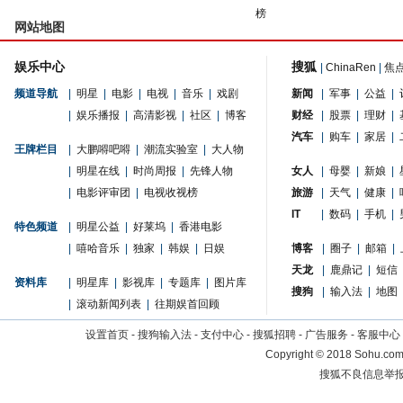
榜
网站地图
娱乐中心
搜狐
|
ChinaRen
|
焦
频道导航
|
明星
|
电影
|
电视
|
音乐
|
戏剧
新闻
|
军事
|
公益
|
|
娱乐播报
|
高清影视
|
社区
|
博客
财经
|
股票
|
理财
|
汽车
|
购车
|
家居
|
王牌栏目
|
大鹏嘚吧嘚
|
潮流实验室
|
大人物
|
明星在线
|
时尚周报
|
先锋人物
女人
|
母婴
|
新娘
|
|
电影评审团
|
电视收视榜
旅游
|
天气
|
健康
|
IT
|
数码
|
手机
|
特色频道
|
明星公益
|
好莱坞
|
香港电影
|
嘻哈音乐
|
独家
|
韩娱
|
日娱
博客
|
圈子
|
邮箱
|
天龙
|
鹿鼎记
|
短信
资料库
|
明星库
|
影视库
|
专题库
|
图片库
搜狗
|
输入法
|
地图
|
滚动新闻列表
|
往期娱首回顾
设置首页
-
搜狗输入法
-
支付中心
-
搜狐招聘
-
广告服务
-
客服中心
Copyright
©
2018 Sohu.com 
搜狐不良信息举