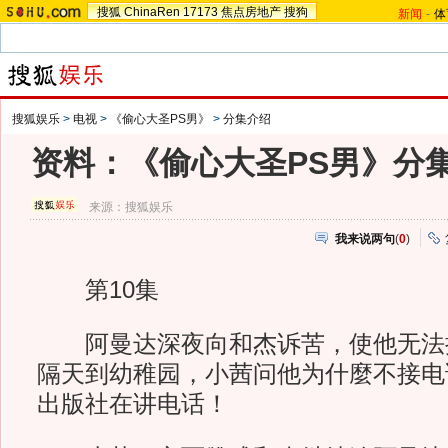
搜狐
ChinaRen
17173
焦点房地产
搜狗
新闻
-
体
搜狐娱乐
>
电视
>
《偷心大圣PS男》
>
分集介绍
资料：《偷心大圣PS男》分集
来源：
搜狐娱乐
我来说两句
(
0
)
第10集
阿曼达深夜向和杰诉苦，使他无法
隔天到幼稚园，小茜问他为什麼不接电
出版社在讲电话！