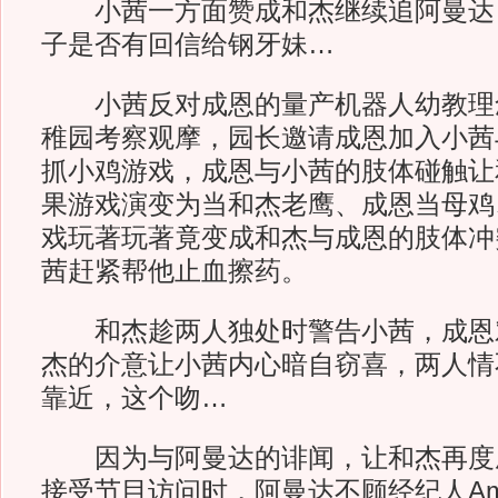
小茜一方面赞成和杰继续追阿曼达
子是否有回信给钢牙妹…
小茜反对成恩的量产机器人幼教理
稚园考察观摩，园长邀请成恩加入小茜
抓小鸡游戏，成恩与小茜的肢体碰触让
果游戏演变为当和杰老鹰、成恩当母鸡
戏玩著玩著竟变成和杰与成恩的肢体冲
茜赶紧帮他止血擦药。
和杰趁两人独处时警告小茜，成恩
杰的介意让小茜内心暗自窃喜，两人情
靠近，这个吻…
因为与阿曼达的诽闻，让和杰再度
接受节目访问时，阿曼达不顾经纪人A