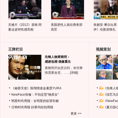
灾难片《2012》首映 阿
美国变性人就任商务部
朱丽安·摩尔出席
曼达皮特性感亮相
高官
伊》伦敦首映礼
王牌栏目
视频策划
先锋人物黄晓明：
感谢低潮 偶像重生
黄晓明开始意识到，有些事
情需要改变。……
[详细]
《秘密天使》陈翔情迷金素恩YURA
《先锋人
NewFace张俪：不怕定型“物质女”
《综艺马
明星时尚周报：女明星的欲望衣橱
《NewF
日韩时尚周报
好莱坞街拍周报
《夏日甜
更多 >>