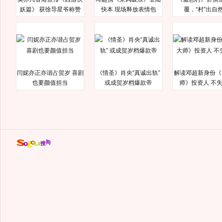
妖篇》 获徐导星爷称赞
快本 现场释放表情包
覆，“村”出自
闫妮亦正亦谐占贺岁 喜剧
《情圣》肖央“真诚出轨”
解读邓超新身份《
也要颜值担当
或成贺岁档爆款帝
师》投资人 不