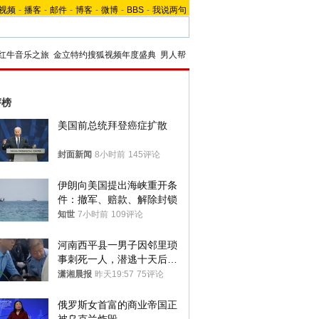
视频
-
播客
-
邮件
-
博客
-
微博
-
BBS
-
我说两句
红牛音乐之旅
金立特约搜狐视频年度盛典
男人帮
评榜
美国前总统拜登癌症扩散
封面新闻
8小时前
145评论
伊朗向美国提出海峡重开条
件：撤军、赔款、解除封锁
知世
7小时前
109评论
河南西平县一男子因邻里琐
事刺死一人，潜逃十天后在
十多公里外一片玉米地里落
潇湘晨报
昨天19:57
75评论
网
俄罗斯女首富的商业帝国正