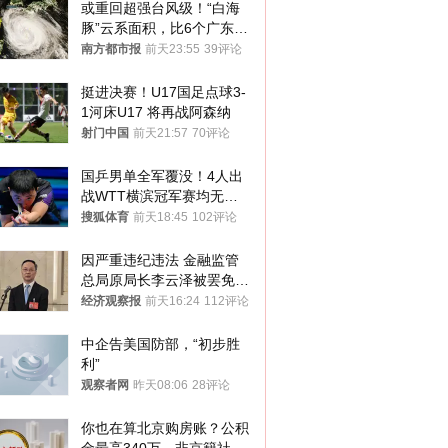
或重回超强台风级！“白海
豚”云系面积，比6个广东还
大！深圳官方：注意这件事
南方都市报
前天23:55
39评论
挺进决赛！U17国足点球3-
1河床U17 将再战阿森纳
射门中国
前天21:57
70评论
国乒男单全军覆没！4人出
战WTT横滨冠军赛均无缘
八强
搜狐体育
前天18:45
102评论
因严重违纪违法 金融监管
总局原局长李云泽被罢免全
国人大代表
经济观察报
前天16:24
112评论
中企告美国防部，“初步胜
利”
观察者网
昨天08:06
28评论
你也在算北京购房账？公积