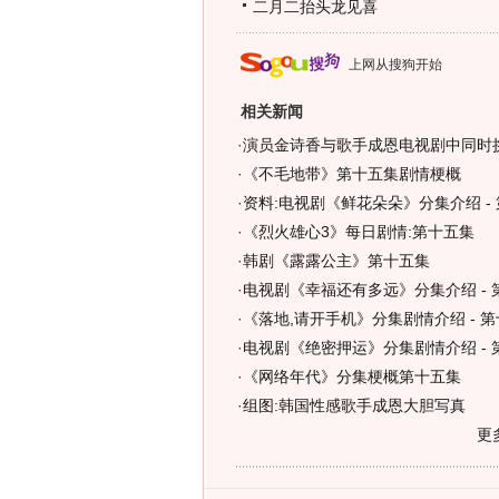
二月二抬头龙见喜
上网从搜狗开始
相关新闻
·
演员金诗香与歌手成恩电视剧中同时挑
·
《不毛地带》第十五集剧情梗概
·
资料:电视剧《鲜花朵朵》分集介绍 -
·
《烈火雄心3》每日剧情:第十五集
·
韩剧《露露公主》第十五集
·
电视剧《幸福还有多远》分集介绍 - 
·
《落地,请开手机》分集剧情介绍 - 
·
电视剧《绝密押运》分集剧情介绍 - 
·
《网络年代》分集梗概第十五集
·
组图:韩国性感歌手成恩大胆写真
更