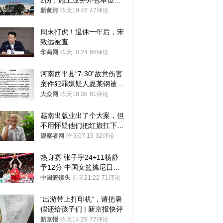
2伤，施工业务外包单位被
罚1.5万元，国铁昆明局被
新黄河
昨天19:46
47评论
罚300万元
周末打虎！退休一年后，宋
致远被查
华商网
昨天10:24
65评论
河南西平县“7·30”故意伤害
案件犯罪嫌疑人夏某钢被抓
获
大众网
昨天18:36
81评论
越南出版业出了个大案，但
不用怀疑他们把红旗扛下去
的决心
观察者网
昨天07:15
32评论
热身赛-张子宇24+11杨舒
予12分 中国女篮擒尼日利
亚
中国篮镜头
前天21:22
71评论
“出游带上打印机”，请把暑
假还给孩子们 | 新京报快评
新京报
昨天14:29
77评论