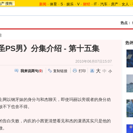
地产
搜狗
新闻
-
体育
-
S
-
娱乐
-
V
-
财经
-
IT
-
汽车
-
房产
-
女人
-
热点：
绍
热
PS男》分集介绍 - 第十五集
2010年06月07日15:07
大
中
我来说两句
(
0
)
复制链接
打印
小
网以钢牙妹的身分与和杰聊天，即使玛丽以旁观者的身分劝
放不下也舍不得。
告白失败，内疚的小茜更清楚看见和杰的潇洒其实只是他的
做。