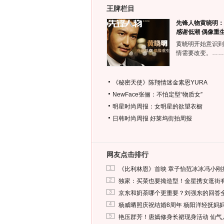
王牌栏目
先锋人物黄晓明：
感谢低潮 偶像重
黄晓明开始意识到
情需要改变。……
《秘密天使》陈翔情迷金素恩YURA
NewFace张俪：不怕定型“物质女”
明星时尚周报：女明星的欲望衣橱
日韩时尚周报
好莱坞街拍周报
网友点击排行
1
《比利林恩》首映 章子怡范冰冰冯小刚
2
独家：买菜也要拗造型！金星携女逛街
3
京东和奶茶哪个更重要？刘强东的回答
4
杨威晒照庆祝结婚8周年 杨阳洋轻抚妈
5
艳压群芳！唐嫣修身长裙现身活动 仙气