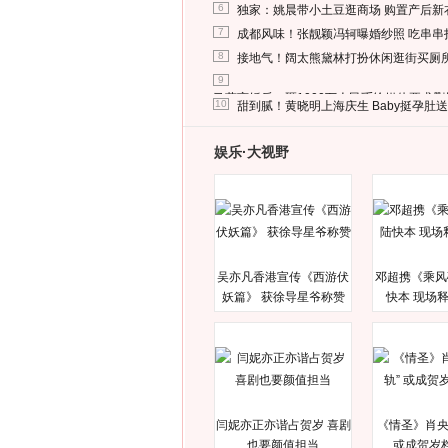
6
独家：姚晨带小土豆逛商场 购置产后新
7
成都风味！张靓颖冯轲曝婚纱照 吃串串
8
接地气！阔太熊黛林打扮休闲逛街买厕
9
马蓉离婚后，砸1000万人民币给媒体要求
10
甜到腻！黄晓明上海庆生 Baby挺孕肚
娱乐·大视野
吴亦凡香港宣传《西游伏
邓超携《乘风
妖篇》 获徐导星爷称赞
快本 现场
闫妮亦正亦谐占贺岁 喜剧
《情圣》肖央
也要颜值担当
或成贺岁