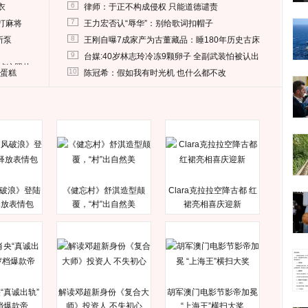
6
衣
律师：于正不构成侵权 只能道德谴责
7
打麻将
王力宏否认“辱华”：别给歌词扣帽子
8
所泵
王刚自曝7成家产为古董藏品：睡180年历史古床
9
台媒:40岁林志玲冷冻9颗卵子 全副武装怕被认出
删掉这照片
10
送蛋糕
陈冠希：假如我有时光机 也什么都不改
破浪》登陆
《健忘村》舒淇造型颠
Clara克拉拉空降古都 红
释放表情包
覆，“村”出自然美
裙亮相喜庆迎新
“真诚出轨”
解读邓超新身份《复合大
胡军澳门电影节影帝加冕
档爆款帝
师》投资人 不失初心
“上海王”横扫大奖