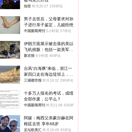
被乌克兰炸毁
知世
昨天20:27
155评论
男子去世后，父母要求对孙
子进行亲子鉴定，儿媳拒绝
中国新闻周刊
5小时前
57评论
伊朗方面展示被击落的美以
飞机残骸：包括一架美军F-
15战斗机残骸以及多架无人
新京报
8小时前
84评论
机等
台风“白海豚”来临，浙江一
家四口走在海边堤坝上，其
中9岁男孩被巨浪卷入海
三湘都市报
昨天16:32
290评论
中，搜救仍在进行
十多万人报名的考试，成绩
全部作废，公平么？
中国新闻周刊
昨天21:08
430评论
阿媒：梅西父亲豪尔赫在阿
根廷去世 享年68岁
足坛欧美汇
昨天18:49
45评论