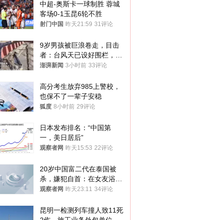
中超-奥斯卡一球制胜 蓉城
客场0-1玉昆6轮不胜
射门中国
昨天21:59
31评论
9岁男孩被巨浪卷走，目击
者：台风天已设好围栏，一
家四口翻入时保安曾喊话劝
澎湃新闻
3小时前
33评论
阻
高分考生放弃985上警校，
也保不了一辈子安稳
狐度
8小时前
29评论
日本发布排名：“中国第
一，美日居后”
观察者网
昨天15:53
22评论
20岁中国富二代在泰国被
杀，嫌犯自首：在女友浴室
看到他
观察者网
昨天23:11
34评论
昆明一检测列车撞人致11死