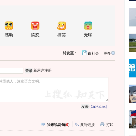
感动
愤怒
搞笑
无聊
转发至：
白社会
更多
开
心
人
网
人
豆
网
瓣
爱
新用户注册
分
享
[Ctrl+Enter]
我来说两句
(
0
)
复制链接
打印