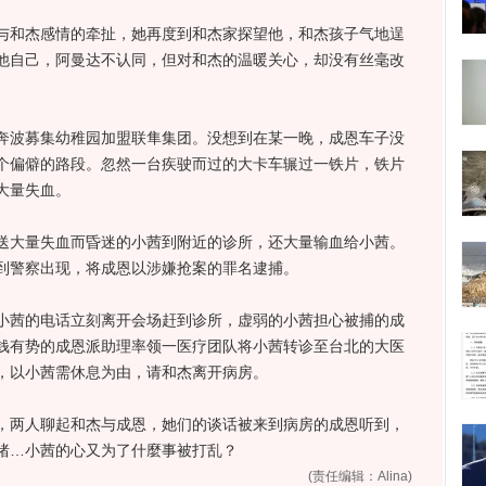
和杰感情的牵扯，她再度到和杰家探望他，和杰孩子气地逞
他自己，阿曼达不认同，但对和杰的温暖关心，却没有丝毫改
波募集幼稚园加盟联隼集团。没想到在某一晚，成恩车子没
个偏僻的路段。忽然一台疾驶而过的大卡车辗过一铁片，铁片
大量失血。
大量失血而昏迷的小茜到附近的诊所，还大量输血给小茜。
到警察出现，将成恩以涉嫌抢案的罪名逮捕。
茜的电话立刻离开会场赶到诊所，虚弱的小茜担心被捕的成
钱有势的成恩派助理率领一医疗团队将小茜转诊至台北的大医
，以小茜需休息为由，请和杰离开病房。
两人聊起和杰与成恩，她们的谈话被来到病房的成恩听到，
绪…小茜的心又为了什麼事被打乱？
(责任编辑：Alina)