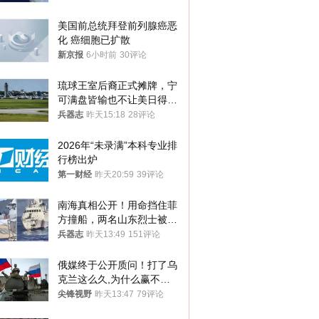
美国前总统拜登前列腺癌恶
化 癌细胞已扩散
新京报
6小时前
30评论
琉球王室后裔正式摊牌，宁
可满盘皆输也不让美日得
逞，中国成关键
兵器志
昨天15:18
28评论
2026年“未录满”本科专业排
行榜出炉
第一财经
昨天20:59
39评论
南海真相公开！用命挡住菲
方撞船，两名山东烈士被授
武警最高荣誉
兵器志
昨天13:49
151评论
俄媒终于公开质问！打了乌
克兰这么久,为什么赢不了?
答案令人沉默
尖锋视野
昨天13:47
79评论