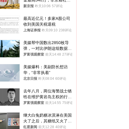
金最高340万，非京籍社保
1年
新京报
昨天10:06
57评论
最高近亿元！多家A股公司
收到美国关税退税
上海证券报
昨天09:10
238评论
美媒帮中国数出2850枚导
弹，一对比伊朗这组数据，
发现出大事了
罗富强观察室
前天14:48
27评论
美媒爆料：美副防长想访
华，“非常执着”
北京日报
昨天08:04
60评论
去年八月，两位海警战士牺
牲在维护黄岩岛主权的行动
中
罗富强观察室
前天14:55
75评论
继大白兔奶糖冰淇淋在美国
火了之后，其糖纸又火了！
海外博主盛赞：平面设计经
红星新闻
前天12:28
40评论