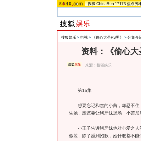
搜狐
ChinaRen
17173
焦点房
搜狐娱乐
>
电视
>
《偷心大圣PS男》
>
分集介
资料：《偷心大圣
来源：
搜狐娱乐
第15集
想要忘记和杰的小茜，却忍不住上
告她，应该要让钢牙妹退场，小茜却
小王子告诉钢牙妹他对心爱之人的
假装，除了感到抱歉，她什麼都不能