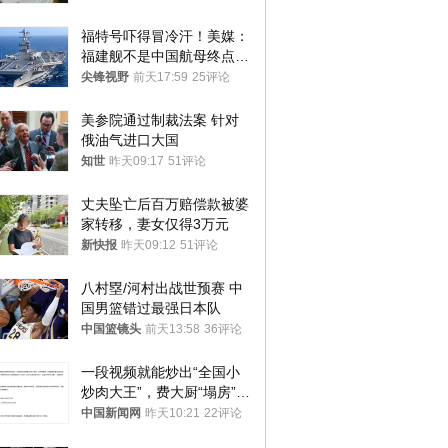
福特号吓得冒冷汗！美媒：
福建舰不是中国航母终点，
而是新起点！
尖锋视野
前天17:59
25评论
美参院通过制裁法案 针对
俄油气进口大国
知世
昨天09:17
51评论
丈夫坠亡后百万赔偿款被婆
家转移，妻女仅得3万元
新快报
昨天09:12
51评论
八村塁/河村出战世预赛 中
国男篮错过最强日本队
中国篮镜头
前天13:58
36评论
一段视频就能炒出“全国小
炒肉大王”，费大厨“塌房”了
吗？
中国新闻网
昨天10:21
22评论