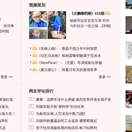
视频策划
《大鹏嘚吧嘚》416期
生
杨丽萍提菜篮逛车展 时尚
，有些事
与村姑仅一线之隔…
[详细]
[详细]
《先锋人物》：黄磊不惑之年中的智慧
《综艺马后炮》陈柏霖曝初吻属于范冰冰
《NewFace》：《北爱》导演续集玩穿越
《夏日甜心》：和夏日有关的爱情世界
更多 >>
更多 >>
网友评论排行
1
捧场红毯
董卿：这两年没什么突破 激烈竞争环境令我不安
2
有派头
刘德华新片扮“犀利哥”街头狂奔
3
全场大笑！
为救母女俩 人艺演员中数刀(图)
4
妈孕肚
刘德华扮邋遢农民工太逼真 遭警察驱赶
5
儿足
章子怡斥港媒歧视内地演员 称刁钻势利