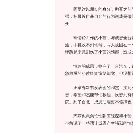
阿曼达以朋友的身分，抛开之前与
强，把最近自暴自弃的行为说成是做
变。
寄情於工作的小茜，与成恩全台奔
油，手机收不到讯号，两人被困在一
弹跳起来竟割伤了小茜的颈部，造成
情急的成恩，抢夺了一台汽车，送
急救后的小茜终於恢复知觉，但没想
正举办新书发表会的和杰，接到小
恩，希望和杰能帮忙救他，没想到有
院。到了台北，成恩助理更不假辞色
玛丽也急急忙忙到医院探望小茜，
小茜说了一些话让成恩产生强烈的情