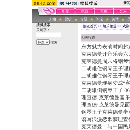
新
明星
电影
电视
音乐
人物
视听
专题
评论
笑话
搜狐搜索
搜狐首页
>>
娱乐频道
>>
戏剧 
关键字：
相关报道
东方魅力表演时间超过
克莱德曼开音乐会六
克莱德曼周六将钢琴
二胡难住钢琴王子理
二胡难住钢琴王子理
克莱德曼现身变成“客
二胡难倒钢琴王子
06
理查德-克莱德曼音
理查德·克莱德曼见
钢琴王子克莱德曼坐黄
谱写浪漫恋歌获理查
克莱德曼：与中国民