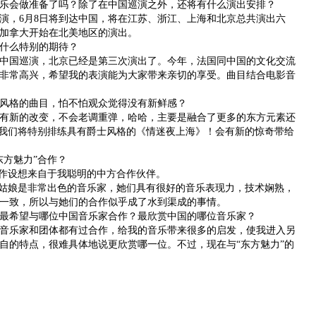
会做准备了吗？除了在中国巡演之外，还将有什么演出安排？
，6月8日将到达中国，将在江苏、浙江、上海和北京总共演出六
加拿大开始在北美地区的演出。
什么特别的期待？
国巡演，北京已经是第三次演出了。今年，法国同中国的文化交流
非常高兴，希望我的表演能为大家带来亲切的享受。曲目结合电影音
格的曲目，怕不怕观众觉得没有新鲜感？
新的改变，不会老调重弹，哈哈，主要是融合了更多的东方元素还
”我们将特别排练具有爵士风格的《情迷夜上海》！会有新的惊奇带给
方魅力”合作？
作设想来自于我聪明的中方合作伙伴。
姑娘是非常出色的音乐家，她们具有很好的音乐表现力，技术娴熟，
一致，所以与她们的合作似乎成了水到渠成的事情。
希望与哪位中国音乐家合作？最欣赏中国的哪位音乐家？
乐家和团体都有过合作，给我的音乐带来很多的启发，使我进入另
自的特点，很难具体地说更欣赏哪一位。不过，现在与“东方魅力”的