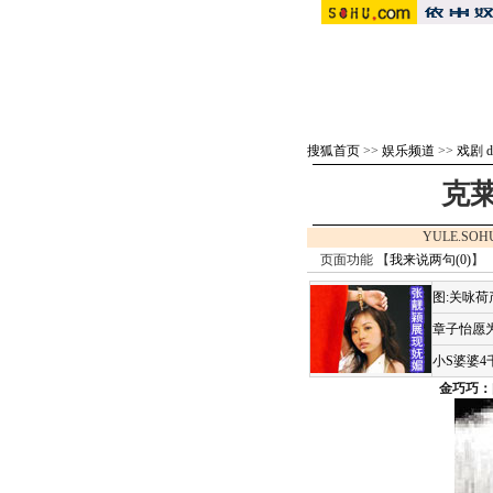
搜狐首页
>>
娱乐频道
>>
戏剧 d
克
YULE.SOH
页面功能 【
我来说两句(
0
)
】 
图:关咏
章子怡愿为
小S婆婆
金巧巧：