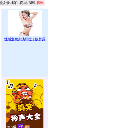
校友录
-
邮件
-
商城
-
BBS
-
搜狗