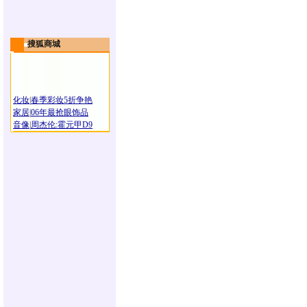
搜狐商城
化妆
|
春季彩妆5折争艳
家居
|
06年最抢眼饰品
音像
|
周杰伦:霍元甲D9