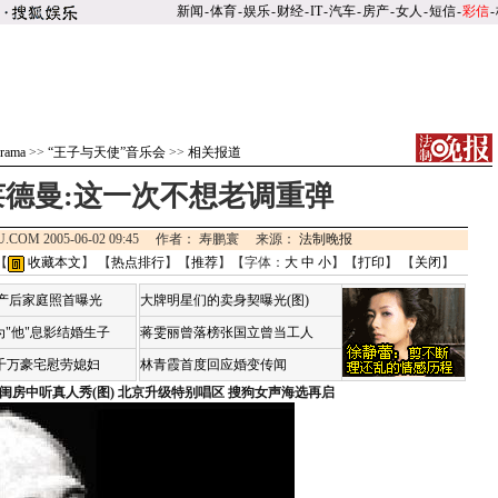
新闻
-
体育
-
娱乐
-
财经
-
IT
-
汽车
-
房产
-
女人
-
短信
-
彩信
-
rama
>>
“王子与天使”音乐会
>>
相关报道
莱德曼:这一次不想老调重弹
U.COM 2005-06-02 09:45 作者： 寿鹏寰 来源：
法制晚报
【
收藏本文
】 【
热点排行
】【
推荐
】【字体：
大
中
小
】【
打印
】 【
关闭
】
荷产后家庭照首曝光
大牌明星们的卖身契曝光(图)
"他"息影结婚生子
蒋雯丽曾落榜张国立曾当工人
4千万豪宅慰劳媳妇
林青霞首度回应婚变传闻
闺房中听真人秀(图)
北京升级特别唱区 搜狗女声海选再启