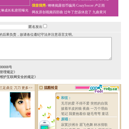
·
我音我秀
-
锵锵揭露假币骗局
CrazySoccer 卢正雨
之琳成长私密照曝光
·
网友原创视频四部曲
过年了您该休息了
九曲黄河
匿名发出
的后果负责，故请各位遵纪守法并注意语言文明。
0008号
务管理规定》
于维护互联网安全的规定》