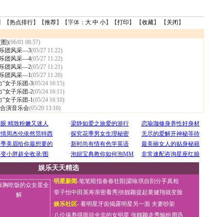
】【
热点排行
】【
推荐
】【字体：
大
中
小
】【
打印
】 【
收藏
】 【
关闭
】
图)
(06/01 08:57)
乐团风采—3
(05/27 11:22)
乐团风采—4
(05/27 11:22)
乐团风采—2
(05/27 11:21)
乐团风采—1
(05/27 11:20)
”女子乐团-3
(05/24 16:15)
”女子乐团-2
(05/24 16:11)
”女子乐团-1
(05/24 16:10)
合演音乐会
(05/20 13:10)
娱乐天天精选
·
明星新闻
-
笔笔暗指春春壮阳
|
梁咏琪自剖分手真相
·
章子怡中田英寿亲密看秀
|
张靓颖提起黄健翔就变脸
·
娱乐社区
-
看明星牙齿揭露明星另一面
夫妻吵架
·
八位保养得面目全非的女明星
张靓颖走秀输给周迅