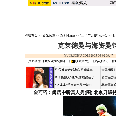
新
搜狐首页
>>
娱乐频道
>>
戏剧 drama
>>
“王子与天使”音乐会
>>
相
克莱德曼与海资曼
YULE.SOHU.COM 2005-06-02 09:
页面功能 【
我来说两句(
0
)
】 【
收藏本文
】 【
热点排行
】【
图:关咏荷产后家庭照首曝光
大牌明星们
章子怡愿为"他"息影结婚生子
蒋雯丽曾
小S婆婆4千万豪宅慰劳媳妇
林青霞首
金巧巧：闺房中听真人秀(图)
北京升级