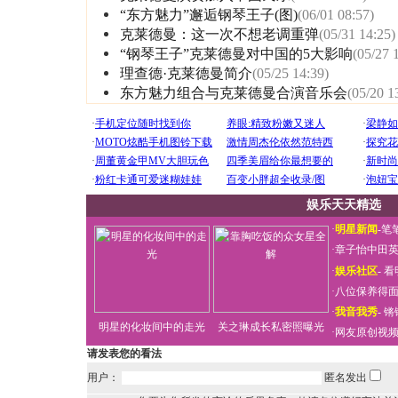
“东方魅力”邂逅钢琴王子(图)
(06/01 08:57)
克莱德曼：这一次不想老调重弹
(05/31 14:25)
“钢琴王子”克莱德曼对中国的5大影响
(05/27 
理查德·克莱德曼简介
(05/25 14:39)
东方魅力组合与克莱德曼合演音乐会
(05/20 1
娱乐天天精选
·
明星新闻
-
笔
·
章子怡中田
·
娱乐社区
-
看
·
八位保养得
·
我音我秀
-
锵
明星的化妆间中的走光
关之琳成长私密照曝光
·
网友原创视
请发表您的看法
用户：
匿名发出