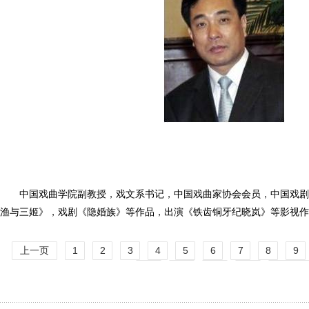
中国戏曲学院副教授，戏文系书记，中国戏曲家协会会员，中国戏剧
渔与三姬》，戏剧《隐婚族》等作品，出演《铁齿铜牙纪晓岚》等影视作
上一页
1
2
3
4
5
6
7
8
9
14
15
16
17
下一页