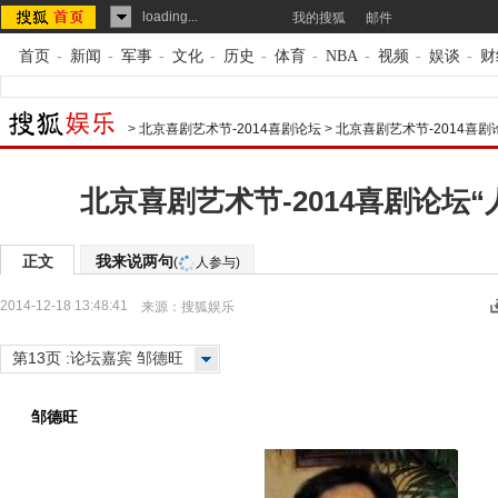
loading...
我的搜狐
邮件
首页
-
新闻
-
军事
-
文化
-
历史
-
体育
-
NBA
-
视频
-
娱谈
-
财
>
北京喜剧艺术节-2014喜剧论坛
>
北京喜剧艺术节-2014喜
北京喜剧艺术节-2014喜剧论坛“
正文
我来说两句
(
人参与)
2014-12-18 13:48:41
来源：
搜狐娱乐
第13页 :论坛嘉宾 邹德旺
邹德旺