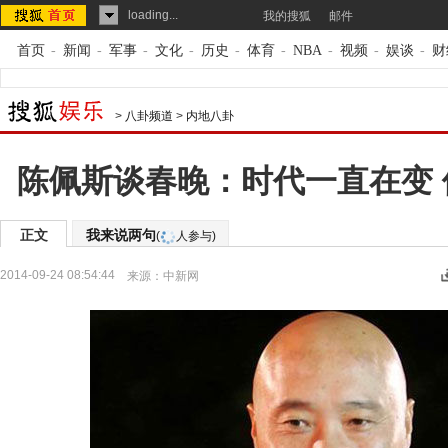
loading...
我的搜狐
邮件
首页
-
新闻
-
军事
-
文化
-
历史
-
体育
-
NBA
-
视频
-
娱谈
-
财
>
八卦频道
>
内地八卦
陈佩斯谈春晚：时代一直在变
正文
我来说两句
(
人参与)
2014-09-24 08:54:44
来源：
中新网