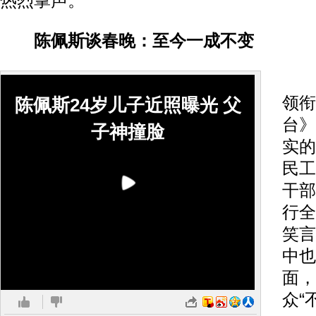
热烈掌声。
陈佩斯谈春晚：至今一成不变
陈
领衔
陈佩斯24岁儿子近照曝光 父
台》
子神撞脸
实的
民工
干部
行全
笑言
中也
面，
众“