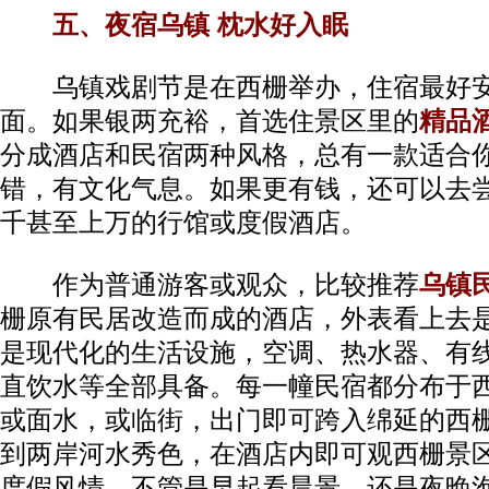
五、夜宿乌镇 枕水好入眠
乌镇戏剧节是在西栅举办，住宿最好安
面。如果银两充裕，首选住景区里的
精品
分成酒店和民宿两种风格，总有一款适合
错，有文化气息。如果更有钱，还可以去
千甚至上万的行馆或度假酒店。
作为普通游客或观众，比较推荐
乌镇
栅原有民居改造而成的酒店，外表看上去
是现代化的生活设施，空调、热水器、有
直饮水等全部具备。每一幢民宿都分布于
或面水，或临街，出门即可跨入绵延的西
到两岸河水秀色，在酒店内即可观西栅景
度假风情，不管是早起看晨景，还是夜晚