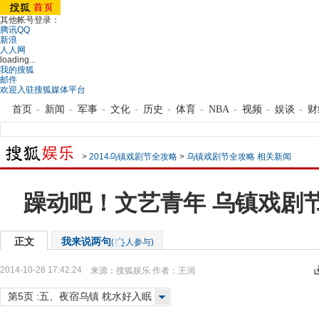
其他帐号登录：
腾讯QQ
新浪
人人网
loading...
我的搜狐
邮件
欢迎入驻搜狐媒体平台
首页
-
新闻
-
军事
-
文化
-
历史
-
体育
-
NBA
-
视频
-
娱谈
-
财
>
2014乌镇戏剧节全攻略
>
乌镇戏剧节全攻略 相关新闻
躁动吧！文艺青年 乌镇戏剧
正文
我来说两句
(
人参与)
2014-10-28 17:42:24
来源：
搜狐娱乐
作者：王润
第5页 :五、夜宿乌镇 枕水好入眠