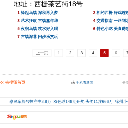
地址：西栅茶艺街18号
1
缘起乌镇 深秋再入梦
2
相约西栅 好戏连
3
艺术狂欢 古镇嘉年华
4
交通指南 一路到
5
夜宿乌镇 枕水好入眠
6
特色小吃 美食诱
7
古镇深巷 闲步乐赏玩
上一页
1
2
3
4
5
6
手机看新闻
分
彩民车牌号投注中3.9万
双色球148期开奖:头奖11注666万
徐州小